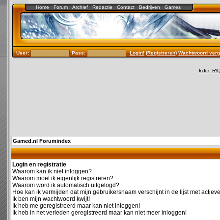
Home
Forum
Archief
Redactie
Contact
Bedrijven
Games
User:
Pass:
Login!
(
Registreren
)
Wachtwoord verg
Index
-
FA
Gamed.nl Forumindex
Login en registratie
Waarom kan ik niet inloggen?
Waarom moet ik eigenlijk registreren?
Waarom word ik automatisch uitgelogd?
Hoe kan ik vermijden dat mijn gebruikersnaam verschijnt in de lijst met actiev
Ik ben mijn wachtwoord kwijt!
Ik heb me geregistreerd maar kan niet inloggen!
Ik heb in het verleden geregistreerd maar kan niet meer inloggen!