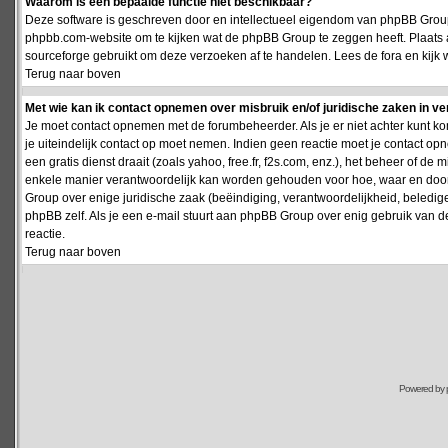
Waarom is een bepaalde functie niet beschikbaar?
Deze software is geschreven door en intellectueel eigendom van phpBB Group
phpbb.com-website om te kijken wat de phpBB Group te zeggen heeft. Plaats 
sourceforge gebruikt om deze verzoeken af te handelen. Lees de fora en kijk 
Terug naar boven
Met wie kan ik contact opnemen over misbruik en/of juridische zaken in v
Je moet contact opnemen met de forumbeheerder. Als je er niet achter kunt k
je uiteindelijk contact op moet nemen. Indien geen reactie moet je contact o
een gratis dienst draait (zoals yahoo, free.fr, f2s.com, enz.), het beheer of 
enkele manier verantwoordelijk kan worden gehouden voor hoe, waar en door 
Group over enige juridische zaak (beëindiging, verantwoordelijkheid, beledi
phpBB zelf. Als je een e-mail stuurt aan phpBB Group over enig gebruik van d
reactie.
Terug naar boven
Powered by