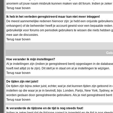
anoniem uit jouw naam misbruik kunnen maken van dit forum. Indien je zeker 
Terug naar boven
Ik heb in het verleden geregistreerd maar kan niet meer inloggen!
De meest aannemelijke redenen hiervoor zijn: je hebt een onjuiste gebruikersn
ontvangen) of de beheerder heeft je account gewist voor een bepaalde reden. Ind
gebruikelijk voor forums om periodiek gebruikers te wissen die niets hebben
mee aan de discussies.
Terug naar boven
Geb
Hoe verander ik mijn instellingen?
Al je instellingen zijn (indien je geregistreerd bent) opgeslagen in de databa
hoeft niet altijd zo te zijn). Dit stelt je in staat om al je instellingen te wijzigen.
Terug naar boven
De tijden zijn niet juist!
De tijden zijn bijna zeker juist, echter, wat je ziet kunnen tijden zijn getoond in
instellen op die waar je je in bevindt, bijv. Londen, Parijs, New York, Sydney,
worden gedaan door geregistreerde gebruikers. Als je niet geregistreerd bent is
Terug naar boven
Ik veranderde de tijdzone en de tijd is nog steeds fout!
Indien je zeker bent dat de tijdzone correct is ingesteld en de tijd is nog stee