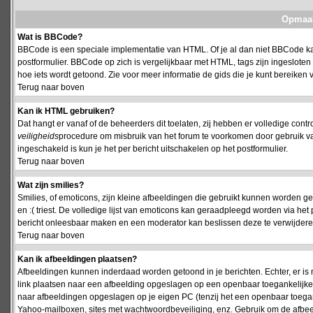
Opmaak
Wat is BBCode?
BBCode is een speciale implementatie van HTML. Of je al dan niet BBCode kan
postformulier. BBCode op zich is vergelijkbaar met HTML, tags zijn ingesloten
hoe iets wordt getoond. Zie voor meer informatie de gids die je kunt bereiken v
Terug naar boven
Kan ik HTML gebruiken?
Dat hangt er vanaf of de beheerders dit toelaten, zij hebben er volledige cont
veiligheids
procedure om misbruik van het forum te voorkomen door gebruik 
ingeschakeld is kun je het per bericht uitschakelen op het postformulier.
Terug naar boven
Wat zijn smilies?
Smilies, of emoticons, zijn kleine afbeeldingen die gebruikt kunnen worden ge
en :( triest. De volledige lijst van emoticons kan geraadpleegd worden via het 
bericht onleesbaar maken en een moderator kan beslissen deze te verwijderen o
Terug naar boven
Kan ik afbeeldingen plaatsen?
Afbeeldingen kunnen inderdaad worden getoond in je berichten. Echter, er i
link plaatsen naar een afbeelding opgeslagen op een openbaar toegankelijke w
naar afbeeldingen opgeslagen op je eigen PC (tenzij het een openbaar toegank
Yahoo-mailboxen, sites met wachtwoordbeveiliging, enz. Gebruik om de afbeel