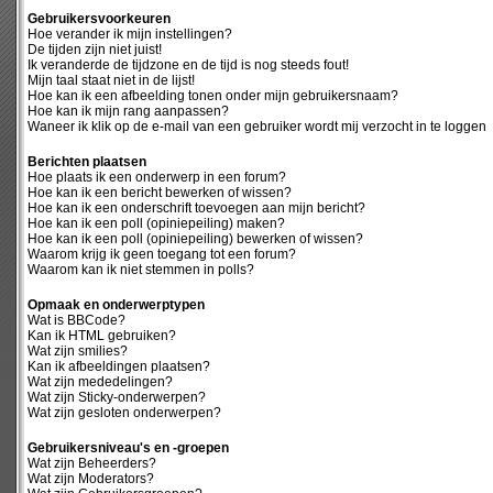
Gebruikersvoorkeuren
Hoe verander ik mijn instellingen?
De tijden zijn niet juist!
Ik veranderde de tijdzone en de tijd is nog steeds fout!
Mijn taal staat niet in de lijst!
Hoe kan ik een afbeelding tonen onder mijn gebruikersnaam?
Hoe kan ik mijn rang aanpassen?
Waneer ik klik op de e-mail van een gebruiker wordt mij verzocht in te loggen
Berichten plaatsen
Hoe plaats ik een onderwerp in een forum?
Hoe kan ik een bericht bewerken of wissen?
Hoe kan ik een onderschrift toevoegen aan mijn bericht?
Hoe kan ik een poll (opiniepeiling) maken?
Hoe kan ik een poll (opiniepeiling) bewerken of wissen?
Waarom krijg ik geen toegang tot een forum?
Waarom kan ik niet stemmen in polls?
Opmaak en onderwerptypen
Wat is BBCode?
Kan ik HTML gebruiken?
Wat zijn smilies?
Kan ik afbeeldingen plaatsen?
Wat zijn mededelingen?
Wat zijn Sticky-onderwerpen?
Wat zijn gesloten onderwerpen?
Gebruikersniveau's en -groepen
Wat zijn Beheerders?
Wat zijn Moderators?