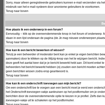
Sorry, maar alleen geregistreerde gebruikers kunnen e-mail verzenden via het
misbruik van het e-mail-systeem door anonieme gebruikers te voorkomen.
Terug naar boven
Be
Hoe plaats ik een onderwerp in een forum?
Eenvoudig -- klik op de overeenstemmende knop in het forum of onderwerp. M
staan in een lijst onderaan de pagina (de
Je mag nieuwe onderwerpen plaatsen 
Terug naar boven
Hoe kan ik een bericht bewerken of wissen?
Tenzij je een beheerder of moderator bent kan je enkel je eigen berichten be
aanmaken) door te klikken op de
Wijzig
-knop van het te wijzigen bericht. Indi
deze geeft het aantal keer dat je je bericht bewerkt hebt aan. Dit komt enkel 
beheerders het bericht bewerkt hebben (zij zouden een bericht moeten achte
geen berichten wissen zodra erop geantwoord is.
Terug naar boven
Hoe kan ik een onderschrift toevoegen aan mijn bericht?
Om een onderschrift toe te voegen aan een bericht moet je eerst een onderschift
het
Onderschrift toevoegen
-vakje aankruisen op het postformulier om je onders
berichten door de overeenstemmende optie te kiezen in je profiel. Zelfs dan ku
toevoegen
-vakje uit te schakelen op het postformulier.
Terug naar boven