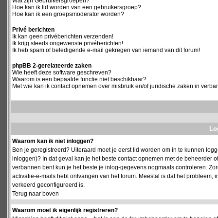
Wat zijn Gebruikersgroepen?
Hoe kan ik lid worden van een gebruikersgroep?
Hoe kan ik een groepsmoderator worden?
Privé berichten
Ik kan geen privéberichten verzenden!
Ik krijg steeds ongewenste privéberichten!
Ik heb spam of beledigende e-mail gekregen van iemand van dit forum!
phpBB 2-gerelateerde zaken
Wie heeft deze software geschreven?
Waarom is een bepaalde functie niet beschikbaar?
Met wie kan ik contact opnemen over misbruik en/of juridische zaken in verba
Log
Waarom kan ik niet inloggen?
Ben je geregistreerd? Uiteraard moet je eerst lid worden om in te kunnen logge
inloggen)? In dat geval kan je het beste contact opnemen met de beheerder of
verbannen bent kun je het beste je inlog-gegevens nogmaals controleren. Zorg e
activatie-e-mails hebt ontvangen van het forum. Meestal is dat het probleem, i
verkeerd geconfigureerd is.
Terug naar boven
Waarom moet ik eigenlijk registreren?