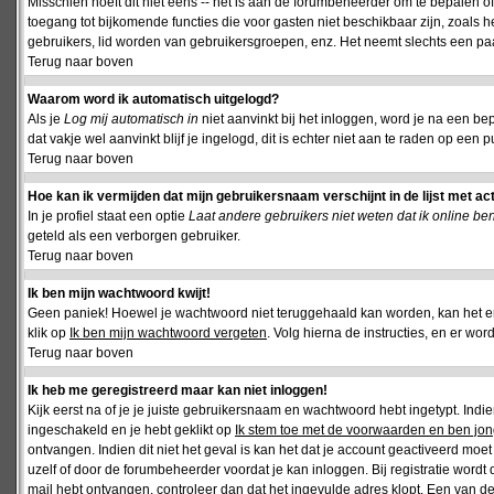
Misschien hoeft dit niet eens -- het is aan de forumbeheerder om te bepalen of 
toegang tot bijkomende functies die voor gasten niet beschikbaar zijn, zoals 
gebruikers, lid worden van gebruikersgroepen, enz. Het neemt slechts een paar
Terug naar boven
Waarom word ik automatisch uitgelogd?
Als je
Log mij automatisch in
niet aanvinkt bij het inloggen, word je na een be
dat vakje wel aanvinkt blijf je ingelogd, dit is echter niet aan te raden op een p
Terug naar boven
Hoe kan ik vermijden dat mijn gebruikersnaam verschijnt in de lijst met ac
In je profiel staat een optie
Laat andere gebruikers niet weten dat ik online be
geteld als een verborgen gebruiker.
Terug naar boven
Ik ben mijn wachtwoord kwijt!
Geen paniek! Hoewel je wachtwoord niet teruggehaald kan worden, kan het 
klik op
Ik ben mijn wachtwoord vergeten
. Volg hierna de instructies, en er wo
Terug naar boven
Ik heb me geregistreerd maar kan niet inloggen!
Kijk eerst na of je je juiste gebruikersnaam en wachtwoord hebt ingetypt. Ind
ingeschakeld en je hebt geklikt op
Ik stem toe met de voorwaarden en ben jon
ontvangen. Indien dit niet het geval is kan het dat je account geactiveerd mo
uzelf of door de forumbeheerder voordat je kan inloggen. Bij registratie wordt 
mail hebt ontvangen, controleer dan dat het ingevulde adres klopt. Een van d