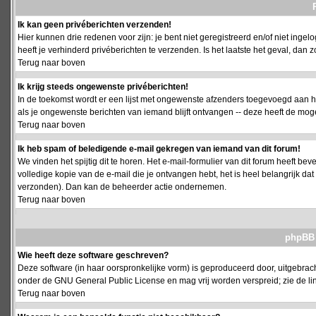
Ik kan geen privéberichten verzenden!
Hier kunnen drie redenen voor zijn: je bent niet geregistreerd en/of niet ing
heeft je verhinderd privéberichten te verzenden. Is het laatste het geval, da
Terug naar boven
Ik krijg steeds ongewenste privéberichten!
In de toekomst wordt er een lijst met ongewenste afzenders toegevoegd aan h
als je ongewenste berichten van iemand blijft ontvangen -- deze heeft de mog
Terug naar boven
Ik heb spam of beledigende e-mail gekregen van iemand van dit forum!
We vinden het spijtig dit te horen. Het e-mail-formulier van dit forum heeft b
volledige kopie van de e-mail die je ontvangen hebt, het is heel belangrijk da
verzonden). Dan kan de beheerder actie ondernemen.
Terug naar boven
phpBB 
Wie heeft deze software geschreven?
Deze software (in haar oorspronkelijke vorm) is geproduceerd door, uitgebrac
onder de GNU General Public License en mag vrij worden verspreid; zie de lin
Terug naar boven