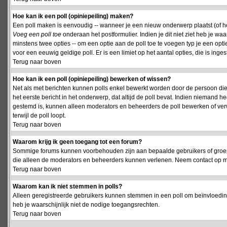
Hoe kan ik een poll (opiniepeiling) maken?
Een poll maken is eenvoudig -- wanneer je een nieuw onderwerp plaatst (of het
Voeg een poll toe
onderaan het postformulier. Indien je dit niet ziet heb je w
minstens twee opties -- om een optie aan de poll toe te voegen typ je een optie
voor een eeuwig geldige poll. Er is een limiet op het aantal opties, die is inge
Terug naar boven
Hoe kan ik een poll (opiniepeiling) bewerken of wissen?
Net als met berichten kunnen polls enkel bewerkt worden door de persoon die
het eerste bericht in het onderwerp, dat altijd de poll bevat. Indien niemand he
gestemd is, kunnen alleen moderators en beheerders de poll bewerken of verw
terwijl de poll loopt.
Terug naar boven
Waarom krijg ik geen toegang tot een forum?
Sommige forums kunnen voorbehouden zijn aan bepaalde gebruikers of groepen.
die alleen de moderators en beheerders kunnen verlenen. Neem contact op m
Terug naar boven
Waarom kan ik niet stemmen in polls?
Alleen geregistreerde gebruikers kunnen stemmen in een poll om beïnvloeding
heb je waarschijnlijk niet de nodige toegangsrechten.
Terug naar boven