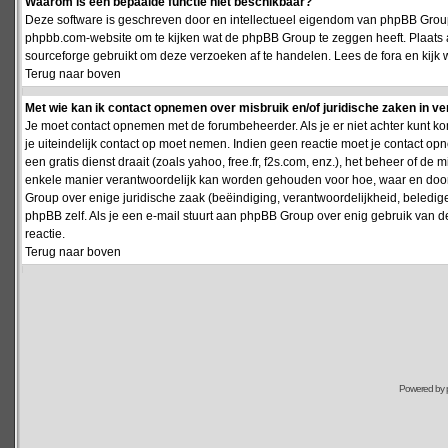
Waarom is een bepaalde functie niet beschikbaar?
Deze software is geschreven door en intellectueel eigendom van phpBB Group
phpbb.com-website om te kijken wat de phpBB Group te zeggen heeft. Plaats 
sourceforge gebruikt om deze verzoeken af te handelen. Lees de fora en kijk 
Terug naar boven
Met wie kan ik contact opnemen over misbruik en/of juridische zaken in v
Je moet contact opnemen met de forumbeheerder. Als je er niet achter kunt k
je uiteindelijk contact op moet nemen. Indien geen reactie moet je contact o
een gratis dienst draait (zoals yahoo, free.fr, f2s.com, enz.), het beheer of 
enkele manier verantwoordelijk kan worden gehouden voor hoe, waar en door 
Group over enige juridische zaak (beëindiging, verantwoordelijkheid, beledi
phpBB zelf. Als je een e-mail stuurt aan phpBB Group over enig gebruik van d
reactie.
Terug naar boven
Powered by