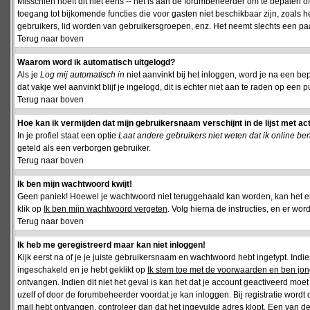
Misschien hoeft dit niet eens -- het is aan de forumbeheerder om te bepalen of 
toegang tot bijkomende functies die voor gasten niet beschikbaar zijn, zoals 
gebruikers, lid worden van gebruikersgroepen, enz. Het neemt slechts een paar
Terug naar boven
Waarom word ik automatisch uitgelogd?
Als je
Log mij automatisch in
niet aanvinkt bij het inloggen, word je na een be
dat vakje wel aanvinkt blijf je ingelogd, dit is echter niet aan te raden op een p
Terug naar boven
Hoe kan ik vermijden dat mijn gebruikersnaam verschijnt in de lijst met ac
In je profiel staat een optie
Laat andere gebruikers niet weten dat ik online be
geteld als een verborgen gebruiker.
Terug naar boven
Ik ben mijn wachtwoord kwijt!
Geen paniek! Hoewel je wachtwoord niet teruggehaald kan worden, kan het 
klik op
Ik ben mijn wachtwoord vergeten
. Volg hierna de instructies, en er wo
Terug naar boven
Ik heb me geregistreerd maar kan niet inloggen!
Kijk eerst na of je je juiste gebruikersnaam en wachtwoord hebt ingetypt. Ind
ingeschakeld en je hebt geklikt op
Ik stem toe met de voorwaarden en ben jon
ontvangen. Indien dit niet het geval is kan het dat je account geactiveerd mo
uzelf of door de forumbeheerder voordat je kan inloggen. Bij registratie wordt 
mail hebt ontvangen, controleer dan dat het ingevulde adres klopt. Een van d