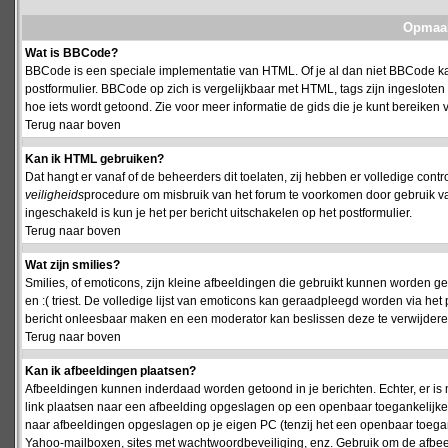
Opmaak
Wat is BBCode?
BBCode is een speciale implementatie van HTML. Of je al dan niet BBCode kan
postformulier. BBCode op zich is vergelijkbaar met HTML, tags zijn ingesloten
hoe iets wordt getoond. Zie voor meer informatie de gids die je kunt bereiken v
Terug naar boven
Kan ik HTML gebruiken?
Dat hangt er vanaf of de beheerders dit toelaten, zij hebben er volledige cont
veiligheids
procedure om misbruik van het forum te voorkomen door gebruik 
ingeschakeld is kun je het per bericht uitschakelen op het postformulier.
Terug naar boven
Wat zijn smilies?
Smilies, of emoticons, zijn kleine afbeeldingen die gebruikt kunnen worden ge
en :( triest. De volledige lijst van emoticons kan geraadpleegd worden via het 
bericht onleesbaar maken en een moderator kan beslissen deze te verwijderen o
Terug naar boven
Kan ik afbeeldingen plaatsen?
Afbeeldingen kunnen inderdaad worden getoond in je berichten. Echter, er i
link plaatsen naar een afbeelding opgeslagen op een openbaar toegankelijke w
naar afbeeldingen opgeslagen op je eigen PC (tenzij het een openbaar toegank
Yahoo-mailboxen, sites met wachtwoordbeveiliging, enz. Gebruik om de afbeel