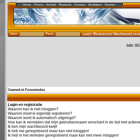
Home
Forum
Archief
Redactie
Contact
Bedrijven
Games
User:
Pass:
Login!
(
Registreren
)
Wachtwoord verg
Index
-
FA
Gamed.nl Forumindex
Login en registratie
Waarom kan ik niet inloggen?
Waarom moet ik eigenlijk registreren?
Waarom word ik automatisch uitgelogd?
Hoe kan ik vermijden dat mijn gebruikersnaam verschijnt in de lijst met actiev
Ik ben mijn wachtwoord kwijt!
Ik heb me geregistreerd maar kan niet inloggen!
Ik heb in het verleden geregistreerd maar kan niet meer inloggen!