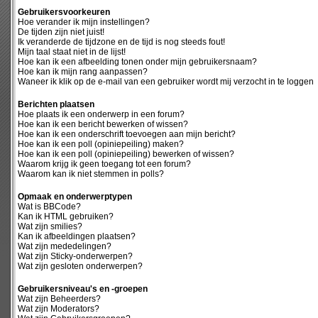
Gebruikersvoorkeuren
Hoe verander ik mijn instellingen?
De tijden zijn niet juist!
Ik veranderde de tijdzone en de tijd is nog steeds fout!
Mijn taal staat niet in de lijst!
Hoe kan ik een afbeelding tonen onder mijn gebruikersnaam?
Hoe kan ik mijn rang aanpassen?
Waneer ik klik op de e-mail van een gebruiker wordt mij verzocht in te loggen
Berichten plaatsen
Hoe plaats ik een onderwerp in een forum?
Hoe kan ik een bericht bewerken of wissen?
Hoe kan ik een onderschrift toevoegen aan mijn bericht?
Hoe kan ik een poll (opiniepeiling) maken?
Hoe kan ik een poll (opiniepeiling) bewerken of wissen?
Waarom krijg ik geen toegang tot een forum?
Waarom kan ik niet stemmen in polls?
Opmaak en onderwerptypen
Wat is BBCode?
Kan ik HTML gebruiken?
Wat zijn smilies?
Kan ik afbeeldingen plaatsen?
Wat zijn mededelingen?
Wat zijn Sticky-onderwerpen?
Wat zijn gesloten onderwerpen?
Gebruikersniveau's en -groepen
Wat zijn Beheerders?
Wat zijn Moderators?