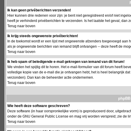
Ik kan geen privéberichten verzenden!
Hier kunnen drie redenen voor zijn: je bent niet geregistreerd en/of niet ing
heeft je verhinderd privéberichten te verzenden. Is het laatste het geval, da
Terug naar boven
Ik krijg steeds ongewenste privéberichten!
In de toekomst wordt er een lijst met ongewenste afzenders toegevoegd aan h
als je ongewenste berichten van iemand blijft ontvangen -- deze heeft de mog
Terug naar boven
Ik heb spam of beledigende e-mail gekregen van iemand van dit forum!
We vinden het spijtig dit te horen. Het e-mail-formulier van dit forum heeft b
volledige kopie van de e-mail die je ontvangen hebt, het is heel belangrijk da
verzonden). Dan kan de beheerder actie ondernemen.
Terug naar boven
phpBB 
Wie heeft deze software geschreven?
Deze software (in haar oorspronkelijke vorm) is geproduceerd door, uitgebrac
onder de GNU General Public License en mag vrij worden verspreid; zie de lin
Terug naar boven