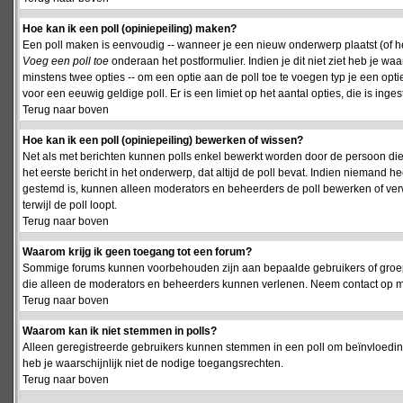
Hoe kan ik een poll (opiniepeiling) maken?
Een poll maken is eenvoudig -- wanneer je een nieuw onderwerp plaatst (of het
Voeg een poll toe
onderaan het postformulier. Indien je dit niet ziet heb je w
minstens twee opties -- om een optie aan de poll toe te voegen typ je een optie
voor een eeuwig geldige poll. Er is een limiet op het aantal opties, die is inge
Terug naar boven
Hoe kan ik een poll (opiniepeiling) bewerken of wissen?
Net als met berichten kunnen polls enkel bewerkt worden door de persoon die
het eerste bericht in het onderwerp, dat altijd de poll bevat. Indien niemand he
gestemd is, kunnen alleen moderators en beheerders de poll bewerken of verw
terwijl de poll loopt.
Terug naar boven
Waarom krijg ik geen toegang tot een forum?
Sommige forums kunnen voorbehouden zijn aan bepaalde gebruikers of groepen.
die alleen de moderators en beheerders kunnen verlenen. Neem contact op m
Terug naar boven
Waarom kan ik niet stemmen in polls?
Alleen geregistreerde gebruikers kunnen stemmen in een poll om beïnvloeding
heb je waarschijnlijk niet de nodige toegangsrechten.
Terug naar boven