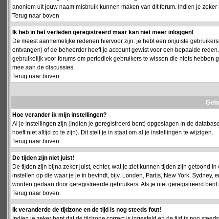
anoniem uit jouw naam misbruik kunnen maken van dit forum. Indien je zeker 
Terug naar boven
Ik heb in het verleden geregistreerd maar kan niet meer inloggen!
De meest aannemelijke redenen hiervoor zijn: je hebt een onjuiste gebruikersn
ontvangen) of de beheerder heeft je account gewist voor een bepaalde reden. Ind
gebruikelijk voor forums om periodiek gebruikers te wissen die niets hebben
mee aan de discussies.
Terug naar boven
Geb
Hoe verander ik mijn instellingen?
Al je instellingen zijn (indien je geregistreerd bent) opgeslagen in de databa
hoeft niet altijd zo te zijn). Dit stelt je in staat om al je instellingen te wijzigen.
Terug naar boven
De tijden zijn niet juist!
De tijden zijn bijna zeker juist, echter, wat je ziet kunnen tijden zijn getoond in
instellen op die waar je je in bevindt, bijv. Londen, Parijs, New York, Sydney,
worden gedaan door geregistreerde gebruikers. Als je niet geregistreerd bent is
Terug naar boven
Ik veranderde de tijdzone en de tijd is nog steeds fout!
Indien je zeker bent dat de tijdzone correct is ingesteld en de tijd is nog stee