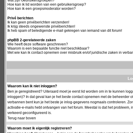
Wat zijn Gebruikersgroepen?
Hoe kan ik lid worden van een gebruikersgroep?
Hoe kan ik een groepsmoderator worden?
Privé berichten
Ik kan geen privéberichten verzenden!
Ik krijg steeds ongewenste privéberichten!
Ik heb spam of beledigende e-mail gekregen van iemand van dit forum!
phpBB 2-gerelateerde zaken
Wie heeft deze software geschreven?
Waarom is een bepaalde functie niet beschikbaar?
Met wie kan ik contact opnemen over misbruik en/of juridische zaken in verba
Log
Waarom kan ik niet inloggen?
Ben je geregistreerd? Uiteraard moet je eerst lid worden om in te kunnen logge
inloggen)? In dat geval kan je het beste contact opnemen met de beheerder of
verbannen bent kun je het beste je inlog-gegevens nogmaals controleren. Zorg e
activatie-e-mails hebt ontvangen van het forum. Meestal is dat het probleem, i
verkeerd geconfigureerd is.
Terug naar boven
Waarom moet ik eigenlijk registreren?