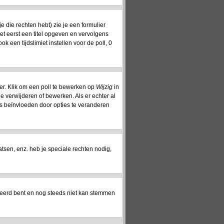
 die rechten hebt) zie je een formulier
oet eerst een titel opgeven en vervolgens
ok een tijdslimiet instellen voor de poll, 0
er. Klik om een poll te bewerken op
Wijzig
in
ie verwijderen of bewerken. Als er echter al
s beïnvloeden door opties te veranderen
sen, enz. heb je speciale rechten nodig,
reerd bent en nog steeds niet kan stemmen