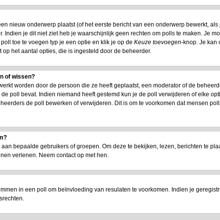
n nieuw onderwerp plaatst (of het eerste bericht van een onderwerp bewerkt, als je
 Indien je dit niet ziet heb je waarschijnlijk geen rechten om polls te maken. Je m
oll toe te voegen typ je een optie en klik je op de
Keuze toevoegen
-knop. Je kan o
t op het aantal opties, die is ingesteld door de beheerder.
en of wissen?
werkt worden door de persoon die ze heeft geplaatst, een moderator of de beheerd
jd de poll bevat. Indien niemand heeft gestemd kun je de poll verwijderen of elke opt
heerders de poll bewerken of verwijderen. Dit is om te voorkomen dat mensen poll
um?
n bepaalde gebruikers of groepen. Om deze te bekijken, lezen, berichten te plaat
nnen verlenen. Neem contact op met hen.
emmen in een poll om beïnvloeding van resulaten te voorkomen. Indien je geregist
srechten.