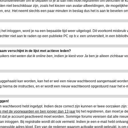
e forumbeheerder om te bepalen of je al dan niet moet registreren om berichten te k
ten niet beschikbaar zijn, zoals het kiezen van avatar-afbeeldingen, de mogelijkhe
n, enz. Het neemt slechts een paar minuten in beslag dus het is aan te bevelen om 
ij het inloggen, word je na een bepaalde tijd weer uitgelogd. Dit voorkomt misbruik
is echter niet aan te raden op een publieke PC op b.v. een universiteit, in een biblioth
am verschijnt in de lijst met actieve leden?
ikers niet weten dat ik online ben
, indien je kiest voor
Ja
ben je alleen zichbaar vo
ruggehaald kan worden, kan het er wel een nieuw wachtwoord aangemaakt worden.
lg hierna de instructies, en er wordt een nieuw wachtwoord opgestuurd naar het e-mai
oggen!
 en wachtwoord hebt ingetypt. Indien deze correct zijn kunnen er twee oorzaken zij
oe met de voorwaarden en ben jonger dan 13 jaar
bij het registreren, dan moet je de
het dat je account geactiveerd moet worden. Sommige forums vereisen dat alle nieuw
n inloggen. Bij registratie wordt dit ook vermeld. Indien je een e-mail hebt ontvang
 ingevulde adres klopt. Een van de redenen waarom activatie wordt gebruikt, is om