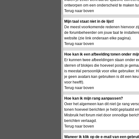
ontworpen om een onderscheid te maken tusse
Terug naar boven
Mijn taal staat niet in de lijst!
De meest voorkomende redenen hiervoor zijn 
de forumbeheerder om jouw taal te installer
website (zie link onderaan elke pagina).
Terug naar boven
Hoe kan ik een afbeelding tonen onder mi
Er kunnen twee afbeeldingen staan onder ee
sterren of blokjes die hoeveel posts je gema
is meestal persoonlijk voor elke gebruiker.
je geen avatars kan gebruiken is dit een ke
voor heeft!).
Terug naar boven
Hoe kan ik mijn rang aanpassen?
Over het algemeen kan dit niet (je rang vers
tonen hoeveel berichten je hebt geplaatst 
Misbruik het forum niet door onnodige berich
berichten verlaagd.
Terug naar boven
Waneer ik klik op de e-mail van een gebrui