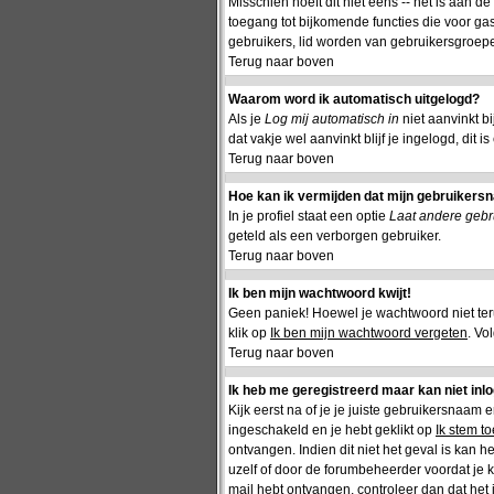
Misschien hoeft dit niet eens -- het is aan d
toegang tot bijkomende functies die voor gas
gebruikers, lid worden van gebruikersgroepe
Terug naar boven
Waarom word ik automatisch uitgelogd?
Als je
Log mij automatisch in
niet aanvinkt b
dat vakje wel aanvinkt blijf je ingelogd, dit 
Terug naar boven
Hoe kan ik vermijden dat mijn gebruikersna
In je profiel staat een optie
Laat andere gebru
geteld als een verborgen gebruiker.
Terug naar boven
Ik ben mijn wachtwoord kwijt!
Geen paniek! Hoewel je wachtwoord niet te
klik op
Ik ben mijn wachtwoord vergeten
. Vo
Terug naar boven
Ik heb me geregistreerd maar kan niet inl
Kijk eerst na of je je juiste gebruikersnaam
ingeschakeld en je hebt geklikt op
Ik stem t
ontvangen. Indien dit niet het geval is kan 
uzelf of door de forumbeheerder voordat je ka
mail hebt ontvangen, controleer dan dat het