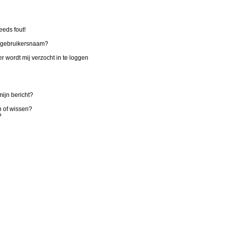
eeds fout!
n gebruikersnaam?
r wordt mij verzocht in te loggen
ijn bericht?
n of wissen?
?