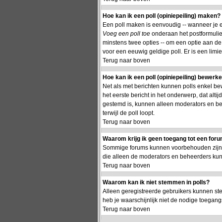
Hoe kan ik een poll (opiniepeiling) maken?
Een poll maken is eenvoudig -- wanneer je ee
Voeg een poll toe
onderaan het postformulier.
minstens twee opties -- om een optie aan de p
voor een eeuwig geldige poll. Er is een limie
Terug naar boven
Hoe kan ik een poll (opiniepeiling) bewerk
Net als met berichten kunnen polls enkel be
het eerste bericht in het onderwerp, dat alti
gestemd is, kunnen alleen moderators en be
terwijl de poll loopt.
Terug naar boven
Waarom krijg ik geen toegang tot een for
Sommige forums kunnen voorbehouden zijn aa
die alleen de moderators en beheerders ku
Terug naar boven
Waarom kan ik niet stemmen in polls?
Alleen geregistreerde gebruikers kunnen st
heb je waarschijnlijk niet de nodige toegang
Terug naar boven