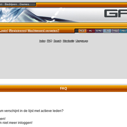
ct
Bedrijven
Games
Login!
(
Registreren
)
Wachtwoord vergeten?
Index
-
FAQ
-
Search
-
Memberlist
-
Usergroups
FAQ
 verschijnt in de lijst met actieve leden?
gen!
n niet meer inloggen!