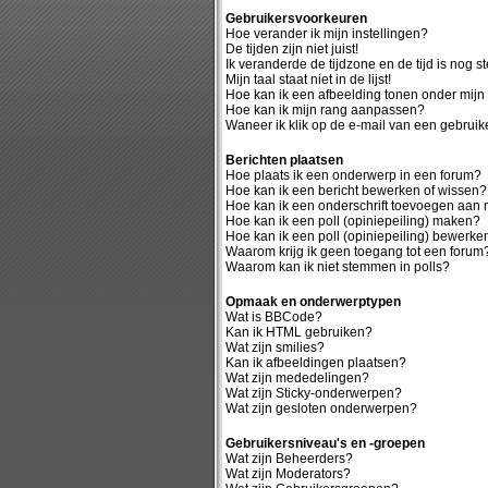
Gebruikersvoorkeuren
Hoe verander ik mijn instellingen?
De tijden zijn niet juist!
Ik veranderde de tijdzone en de tijd is nog st
Mijn taal staat niet in de lijst!
Hoe kan ik een afbeelding tonen onder mij
Hoe kan ik mijn rang aanpassen?
Waneer ik klik op de e-mail van een gebruike
Berichten plaatsen
Hoe plaats ik een onderwerp in een forum?
Hoe kan ik een bericht bewerken of wissen?
Hoe kan ik een onderschrift toevoegen aan m
Hoe kan ik een poll (opiniepeiling) maken?
Hoe kan ik een poll (opiniepeiling) bewerke
Waarom krijg ik geen toegang tot een forum
Waarom kan ik niet stemmen in polls?
Opmaak en onderwerptypen
Wat is BBCode?
Kan ik HTML gebruiken?
Wat zijn smilies?
Kan ik afbeeldingen plaatsen?
Wat zijn mededelingen?
Wat zijn Sticky-onderwerpen?
Wat zijn gesloten onderwerpen?
Gebruikersniveau's en -groepen
Wat zijn Beheerders?
Wat zijn Moderators?