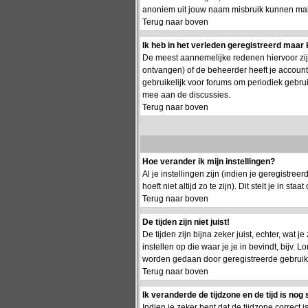
anoniem uit jouw naam misbruik kunnen make
Terug naar boven
Ik heb in het verleden geregistreerd maar 
De meest aannemelijke redenen hiervoor zijn:
ontvangen) of de beheerder heeft je account g
gebruikelijk voor forums om periodiek gebru
mee aan de discussies.
Terug naar boven
Hoe verander ik mijn instellingen?
Al je instellingen zijn (indien je geregistr
hoeft niet altijd zo te zijn). Dit stelt je in staa
Terug naar boven
De tijden zijn niet juist!
De tijden zijn bijna zeker juist, echter, wat j
instellen op die waar je je in bevindt, bijv.
worden gedaan door geregistreerde gebruikers.
Terug naar boven
Ik veranderde de tijdzone en de tijd is nog 
Indien je zeker bent dat de tijdzone correct 