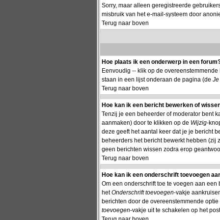
Sorry, maar alleen geregistreerde gebruiker
misbruik van het e-mail-systeem door anon
Terug naar boven
Hoe plaats ik een onderwerp in een forum
Eenvoudig -- klik op de overeenstemmende k
staan in een lijst onderaan de pagina (de
Je
Terug naar boven
Hoe kan ik een bericht bewerken of wisse
Tenzij je een beheerder of moderator bent k
aanmaken) door te klikken op de
Wijzig
-knop
deze geeft het aantal keer dat je je bericht
beheerders het bericht bewerkt hebben (zij
geen berichten wissen zodra erop geantwoor
Terug naar boven
Hoe kan ik een onderschrift toevoegen aan
Om een onderschrift toe te voegen aan een ber
het
Onderschrift toevoegen
-vakje aankruisen
berichten door de overeenstemmende optie te 
toevoegen
-vakje uit te schakelen op het post
Terug naar boven