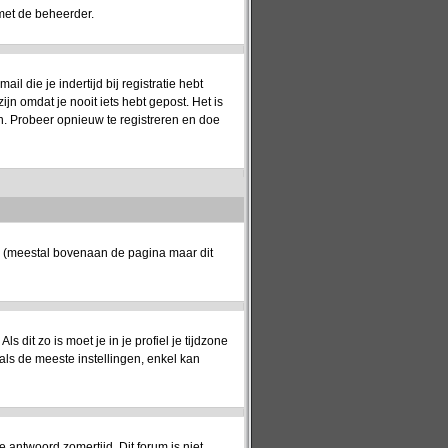
met de beheerder.
 die je indertijd bij registratie hebt
jn omdat je nooit iets hebt gepost. Het is
n. Probeer opnieuw te registreren en doe
k (meestal bovenaan de pagina maar dit
ls dit zo is moet je in je profiel je tijdzone
oals de meeste instellingen, enkel kan
e antwoord zomertijd. Dit forum is niet