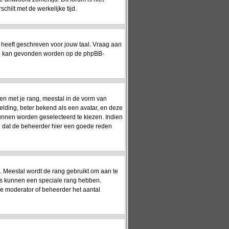
hilt met de werkelijke tijd.
 heeft geschreven voor jouw taal. Vraag aan
matie kan gevonden worden op de phpBB-
en met je rang, meestal in de vorm van
elding, beter bekend als een avatar, en deze
kunnen worden geselecteerd te kiezen. Indien
jn dat de beheerder hier een goede reden
). Meestal wordt de rang gebruikt om aan te
rs kunnen een speciale rang hebben.
 de moderator of beheerder het aantal