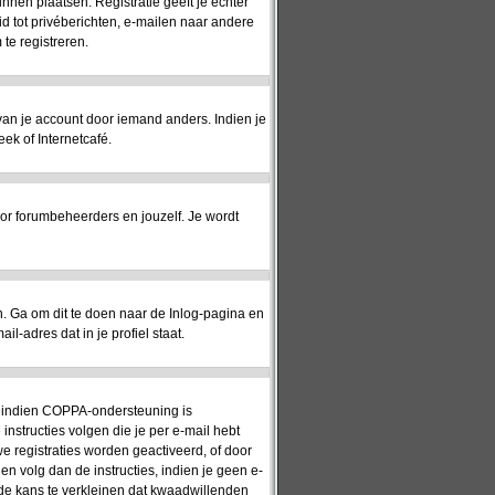
unnen plaatsen. Registratie geeft je echter
id tot privéberichten, e-mailen naar andere
te registreren.
 van je account door iemand anders. Indien je
eek of Internetcafé.
or forumbeheerders en jouzelf. Je wordt
 Ga om dit te doen naar de Inlog-pagina en
l-adres dat in je profiel staat.
n: indien COPPA-ondersteuning is
 instructies volgen die je per e-mail hebt
e registraties worden geactiveerd, of door
en volg dan de instructies, indien je geen e-
 de kans te verkleinen dat kwaadwillenden