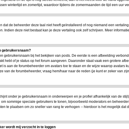
n wintertijd en zomertijd, waardoor tijdens de zomermaanden de tijd een uur versc
dat de beheerder deze taal niet heeft geïnstalleerd of nog niemand een vertaling
en. Indien deze niet bestaat kan je deze vertaling ook zelf schrijven. Meer infor
jn gebruikersnaam?
n gebruikersnaam bij het bekijken van posts. De eerste is een afbeelding verbond
akt hebt of je status op het forum aangeven. Daaronder staat vaak een grotere afbe
 Het is aan de forumbeheerder om avatars toe te staan en de wijze waarop avatars 
uze van de forumbeheerder, vraag hem/haar naar de reden (je kunt er zeker van zi
chijnt onder je gebruikersnaam in onderwerpen en je profiel afhankelijk van de stijl
en om sommige speciale gebruikers te tonen, bijvoorbeeld moderators en beheerde
ten te plaatsen om zo sneller van rang te verhogen -- hierdoor is het mogelijk dat
ker wordt mij verzocht in te loggen