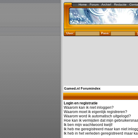
Home
Forum
Archief
Redactie
Conta
User:
Pass:
Gamed.nl Forumindex
Login en registratie
Waarom kan ik niet inloggen?
Waarom moet ik eigenlijk registreren?
Waarom word ik automatisch uitgelogd?
Hoe kan ik vermijden dat mijn gebruikersnaam
Ik ben mijn wachtwoord kwijt!
Ik heb me geregistreerd maar kan niet inlog
Ik heb in het verleden geregistreerd maar ka