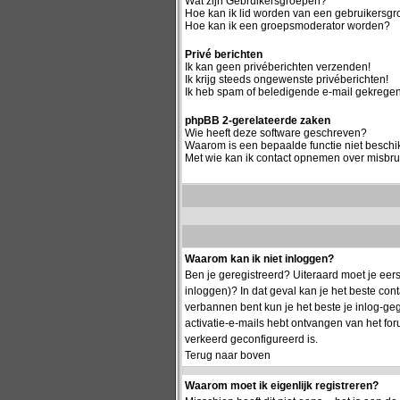
Wat zijn Gebruikersgroepen?
Hoe kan ik lid worden van een gebruikersg
Hoe kan ik een groepsmoderator worden?
Privé berichten
Ik kan geen privéberichten verzenden!
Ik krijg steeds ongewenste privéberichten!
Ik heb spam of beledigende e-mail gekregen
phpBB 2-gerelateerde zaken
Wie heeft deze software geschreven?
Waarom is een bepaalde functie niet besch
Met wie kan ik contact opnemen over misbrui
Waarom kan ik niet inloggen?
Ben je geregistreerd? Uiteraard moet je eers
inloggen)? In dat geval kan je het beste co
verbannen bent kun je het beste je inlog-geg
activatie-e-mails hebt ontvangen van het for
verkeerd geconfigureerd is.
Terug naar boven
Waarom moet ik eigenlijk registreren?