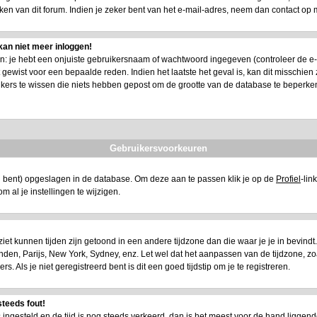
n van dit forum. Indien je zeker bent van het e-mail-adres, neem dan contact op 
kan niet meer inloggen!
 je hebt een onjuiste gebruikersnaam of wachtwoord ingegeven (controleer de e-mail
ewist voor een bepaalde reden. Indien het laatste het geval is, kan dit misschien zi
ikers te wissen die niets hebben gepost om de grootte van de database te beperke
Gebruikersvoorkeuren
eerd bent) opgeslagen in de database. Om deze aan te passen klik je op de
Profiel
-lin
t om al je instellingen te wijzigen.
e ziet kunnen tijden zijn getoond in een andere tijdzone dan die waar je je in bevindt. A
 Londen, Parijs, New York, Sydney, enz. Let wel dat het aanpassen van de tijdzone, z
 Als je niet geregistreerd bent is dit een goed tijdstip om je te registreren.
steeds fout!
is ingesteld en de tijd is nog steeds verkeerd, dan is het meest voor de hand liggend