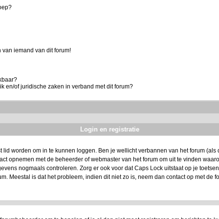
roep?
 van iemand van dit forum!
ikbaar?
k en/of juridische zaken in verband met dit forum?
Login en registratie
t lid worden om in te kunnen loggen. Ben je wellicht verbannen van het forum (als da
ntact opnemen met de beheerder of webmaster van het forum om uit te vinden waarom
evens nogmaals controleren. Zorg er ook voor dat Caps Lock uitstaat op je toetsenbo
um. Meestal is dat het probleem, indien dit niet zo is, neem dan contact op met de f