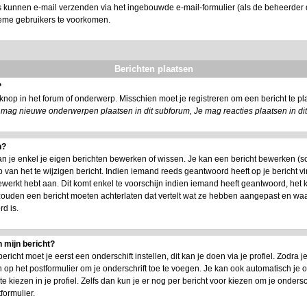
s kunnen e-mail verzenden via het ingebouwde e-mail-formulier (als de beheerder d
ieme gebruikers te voorkomen.
Berichten plaatsen
?
nop in het forum of onderwerp. Misschien moet je registreren om een bericht te 
 mag nieuwe onderwerpen plaatsen in dit subforum, Je mag reacties plaatsen in di
n?
an je enkel je eigen berichten bewerken of wissen. Je kan een bericht bewerken (s
 van het te wijzigen bericht. Indien iemand reeds geantwoord heeft op je bericht vi
 bewerkt hebt aan. Dit komt enkel te voorschijn indien iemand heeft geantwoord, het 
 zouden een bericht moeten achterlaten dat vertelt wat ze hebben aangepast en w
d is.
 mijn bericht?
icht moet je eerst een onderschift instellen, dit kan je doen via je profiel. Zodra
 op het postformulier om je onderschrift toe te voegen. Je kan ook automatisch je o
kiezen in je profiel. Zelfs dan kun je er nog per bericht voor kiezen om je ondersch
formulier.