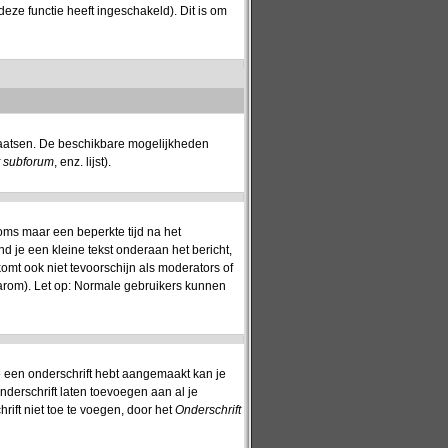
eze functie heeft ingeschakeld). Dit is om
plaatsen. De beschikbare mogelijkheden
t subforum
, enz. lijst).
oms maar een beperkte tijd na het
nd je een kleine tekst onderaan het bericht,
komt ook niet tevoorschijn als moderators of
aarom). Let op: Normale gebruikers kunnen
 je een onderschrift hebt aangemaakt kan je
nderschrift laten toevoegen aan al je
rift niet toe te voegen, door het
Onderschrift