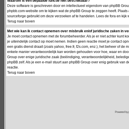
Waarom is een bepaalde functie niet beschikbaar?
Deze software is geschreven door en intellectueel eigendom van phpBB Group
phpbb.com-website om te kijken wat de phpBB Group te zeggen heeft. Plaats 
sourceforge gebruikt om deze verzoeken af te handelen. Lees de fora en kijk 
Terug naar boven
Met wie kan ik contact opnemen over misbruik en/of juridische zaken in v
Je moet contact opnemen met de forumbeheerder. Als je er niet achter kunt k
je uiteindelijk contact op moet nemen. Indien geen reactie moet je contact o
een gratis dienst draait (zoals yahoo, free.fr, f2s.com, enz.), het beheer of 
enkele manier verantwoordelijk kan worden gehouden voor hoe, waar en door 
Group over enige juridische zaak (beëindiging, verantwoordelijkheid, beledi
phpBB zelf. Als je een e-mail stuurt aan phpBB Group over enig gebruik van d
reactie.
Terug naar boven
Powered by