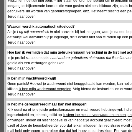
Misschien hoeft dit niet eens -- het is aan de forumbeheerder om te bepalen of 
toegang tot bijkomende functies die voor gasten niet beschikbaar zijn, zoals 
gebruikers, lid worden van gebruikersgroepen, enz. Het neemt slechts een paar
Terug naar boven
Waarom word ik automatisch uitgelogd?
Als je
Log mij automatisch in
niet aanvinkt bij het inloggen, word je na een be
dat vakje wel aanvinkt blijf je ingelogd, dit is echter niet aan te raden op een p
Terug naar boven
Hoe kan ik vermijden dat mijn gebruikersnaam verschijnt in de lijst met ac
In je profiel staat een optie
Laat andere gebruikers niet weten dat ik online be
geteld als een verborgen gebruiker.
Terug naar boven
Ik ben mijn wachtwoord kwijt!
Geen paniek! Hoewel je wachtwoord niet teruggehaald kan worden, kan het 
klik op
Ik ben mijn wachtwoord vergeten
. Volg hierna de instructies, en er wo
Terug naar boven
Ik heb me geregistreerd maar kan niet inloggen!
Kijk eerst na of je je juiste gebruikersnaam en wachtwoord hebt ingetypt. Ind
ingeschakeld en je hebt geklikt op
Ik stem toe met de voorwaarden en ben jon
ontvangen. Indien dit niet het geval is kan het dat je account geactiveerd mo
uzelf of door de forumbeheerder voordat je kan inloggen. Bij registratie wordt 
mail hebt ontvangen, controleer dan dat het ingevulde adres klopt. Een van d