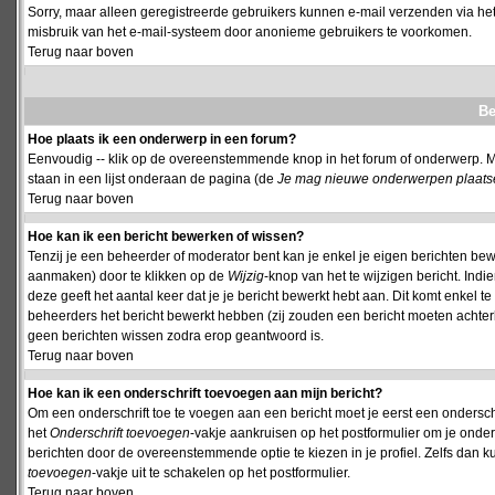
Sorry, maar alleen geregistreerde gebruikers kunnen e-mail verzenden via het
misbruik van het e-mail-systeem door anonieme gebruikers te voorkomen.
Terug naar boven
Be
Hoe plaats ik een onderwerp in een forum?
Eenvoudig -- klik op de overeenstemmende knop in het forum of onderwerp. M
staan in een lijst onderaan de pagina (de
Je mag nieuwe onderwerpen plaatsen 
Terug naar boven
Hoe kan ik een bericht bewerken of wissen?
Tenzij je een beheerder of moderator bent kan je enkel je eigen berichten be
aanmaken) door te klikken op de
Wijzig
-knop van het te wijzigen bericht. Indi
deze geeft het aantal keer dat je je bericht bewerkt hebt aan. Dit komt enkel 
beheerders het bericht bewerkt hebben (zij zouden een bericht moeten achte
geen berichten wissen zodra erop geantwoord is.
Terug naar boven
Hoe kan ik een onderschrift toevoegen aan mijn bericht?
Om een onderschrift toe te voegen aan een bericht moet je eerst een onderschift
het
Onderschrift toevoegen
-vakje aankruisen op het postformulier om je onders
berichten door de overeenstemmende optie te kiezen in je profiel. Zelfs dan ku
toevoegen
-vakje uit te schakelen op het postformulier.
Terug naar boven