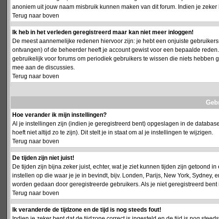
anoniem uit jouw naam misbruik kunnen maken van dit forum. Indien je zeker 
Terug naar boven
Ik heb in het verleden geregistreerd maar kan niet meer inloggen!
De meest aannemelijke redenen hiervoor zijn: je hebt een onjuiste gebruikersn
ontvangen) of de beheerder heeft je account gewist voor een bepaalde reden. Ind
gebruikelijk voor forums om periodiek gebruikers te wissen die niets hebben
mee aan de discussies.
Terug naar boven
Geb
Hoe verander ik mijn instellingen?
Al je instellingen zijn (indien je geregistreerd bent) opgeslagen in de databa
hoeft niet altijd zo te zijn). Dit stelt je in staat om al je instellingen te wijzigen.
Terug naar boven
De tijden zijn niet juist!
De tijden zijn bijna zeker juist, echter, wat je ziet kunnen tijden zijn getoond in
instellen op die waar je je in bevindt, bijv. Londen, Parijs, New York, Sydney,
worden gedaan door geregistreerde gebruikers. Als je niet geregistreerd bent is
Terug naar boven
Ik veranderde de tijdzone en de tijd is nog steeds fout!
Indien je zeker bent dat de tijdzone correct is ingesteld en de tijd is nog stee