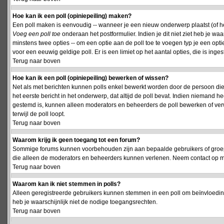
Hoe kan ik een poll (opiniepeiling) maken?
Een poll maken is eenvoudig -- wanneer je een nieuw onderwerp plaatst (of het
Voeg een poll toe
onderaan het postformulier. Indien je dit niet ziet heb je w
minstens twee opties -- om een optie aan de poll toe te voegen typ je een optie
voor een eeuwig geldige poll. Er is een limiet op het aantal opties, die is inge
Terug naar boven
Hoe kan ik een poll (opiniepeiling) bewerken of wissen?
Net als met berichten kunnen polls enkel bewerkt worden door de persoon die
het eerste bericht in het onderwerp, dat altijd de poll bevat. Indien niemand he
gestemd is, kunnen alleen moderators en beheerders de poll bewerken of verw
terwijl de poll loopt.
Terug naar boven
Waarom krijg ik geen toegang tot een forum?
Sommige forums kunnen voorbehouden zijn aan bepaalde gebruikers of groepen.
die alleen de moderators en beheerders kunnen verlenen. Neem contact op m
Terug naar boven
Waarom kan ik niet stemmen in polls?
Alleen geregistreerde gebruikers kunnen stemmen in een poll om beïnvloeding
heb je waarschijnlijk niet de nodige toegangsrechten.
Terug naar boven