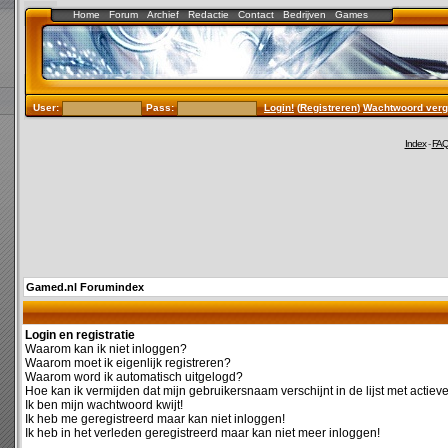
Home
Forum
Archief
Redactie
Contact
Bedrijven
Games
User:
Pass:
Login!
(
Registreren
)
Wachtwoord verg
Index
-
FA
Gamed.nl Forumindex
Login en registratie
Waarom kan ik niet inloggen?
Waarom moet ik eigenlijk registreren?
Waarom word ik automatisch uitgelogd?
Hoe kan ik vermijden dat mijn gebruikersnaam verschijnt in de lijst met actiev
Ik ben mijn wachtwoord kwijt!
Ik heb me geregistreerd maar kan niet inloggen!
Ik heb in het verleden geregistreerd maar kan niet meer inloggen!