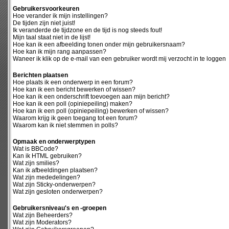
Gebruikersvoorkeuren
Hoe verander ik mijn instellingen?
De tijden zijn niet juist!
Ik veranderde de tijdzone en de tijd is nog steeds fout!
Mijn taal staat niet in de lijst!
Hoe kan ik een afbeelding tonen onder mijn gebruikersnaam?
Hoe kan ik mijn rang aanpassen?
Waneer ik klik op de e-mail van een gebruiker wordt mij verzocht in te loggen
Berichten plaatsen
Hoe plaats ik een onderwerp in een forum?
Hoe kan ik een bericht bewerken of wissen?
Hoe kan ik een onderschrift toevoegen aan mijn bericht?
Hoe kan ik een poll (opiniepeiling) maken?
Hoe kan ik een poll (opiniepeiling) bewerken of wissen?
Waarom krijg ik geen toegang tot een forum?
Waarom kan ik niet stemmen in polls?
Opmaak en onderwerptypen
Wat is BBCode?
Kan ik HTML gebruiken?
Wat zijn smilies?
Kan ik afbeeldingen plaatsen?
Wat zijn mededelingen?
Wat zijn Sticky-onderwerpen?
Wat zijn gesloten onderwerpen?
Gebruikersniveau's en -groepen
Wat zijn Beheerders?
Wat zijn Moderators?