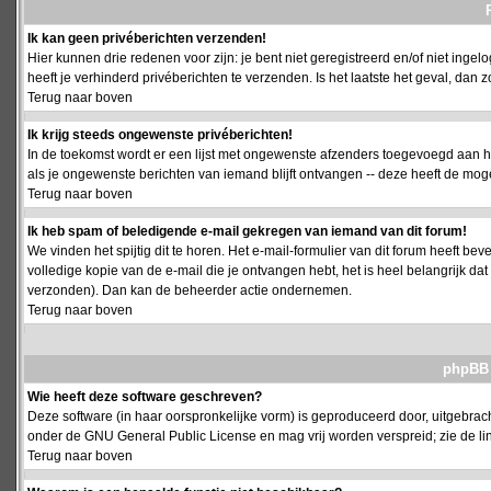
Ik kan geen privéberichten verzenden!
Hier kunnen drie redenen voor zijn: je bent niet geregistreerd en/of niet ing
heeft je verhinderd privéberichten te verzenden. Is het laatste het geval, da
Terug naar boven
Ik krijg steeds ongewenste privéberichten!
In de toekomst wordt er een lijst met ongewenste afzenders toegevoegd aan h
als je ongewenste berichten van iemand blijft ontvangen -- deze heeft de mog
Terug naar boven
Ik heb spam of beledigende e-mail gekregen van iemand van dit forum!
We vinden het spijtig dit te horen. Het e-mail-formulier van dit forum heeft b
volledige kopie van de e-mail die je ontvangen hebt, het is heel belangrijk da
verzonden). Dan kan de beheerder actie ondernemen.
Terug naar boven
phpBB 
Wie heeft deze software geschreven?
Deze software (in haar oorspronkelijke vorm) is geproduceerd door, uitgebrac
onder de GNU General Public License en mag vrij worden verspreid; zie de lin
Terug naar boven