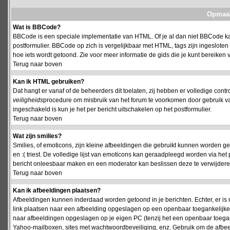
Opmaak
Wat is BBCode?
BBCode is een speciale implementatie van HTML. Of je al dan niet BBCode kan
postformulier. BBCode op zich is vergelijkbaar met HTML, tags zijn ingesloten
hoe iets wordt getoond. Zie voor meer informatie de gids die je kunt bereiken v
Terug naar boven
Kan ik HTML gebruiken?
Dat hangt er vanaf of de beheerders dit toelaten, zij hebben er volledige cont
veiligheids
procedure om misbruik van het forum te voorkomen door gebruik 
ingeschakeld is kun je het per bericht uitschakelen op het postformulier.
Terug naar boven
Wat zijn smilies?
Smilies, of emoticons, zijn kleine afbeeldingen die gebruikt kunnen worden ge
en :( triest. De volledige lijst van emoticons kan geraadpleegd worden via het 
bericht onleesbaar maken en een moderator kan beslissen deze te verwijderen o
Terug naar boven
Kan ik afbeeldingen plaatsen?
Afbeeldingen kunnen inderdaad worden getoond in je berichten. Echter, er i
link plaatsen naar een afbeelding opgeslagen op een openbaar toegankelijke w
naar afbeeldingen opgeslagen op je eigen PC (tenzij het een openbaar toegank
Yahoo-mailboxen, sites met wachtwoordbeveiliging, enz. Gebruik om de afbeel