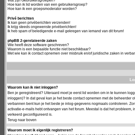
Wat zijn Gebruikersgroepen?
Hoe kan ik lid worden van een gebruikersgroep?
Hoe kan ik een groepsmoderator worden?
Privé berichten
Ik kan geen privéberichten verzenden!
Ik krijg steeds ongewenste privéberichten!
Ik heb spam of beledigende e-mail gekregen van iemand van dit forum!
phpBB 2-gerelateerde zaken
Wie heeft deze software geschreven?
Waarom is een bepaalde functie niet beschikbaar?
Met wie kan ik contact opnemen over misbruik en/of juridische zaken in verba
Log
Waarom kan ik niet inloggen?
Ben je geregistreerd? Uiteraard moet je eerst lid worden om in te kunnen logge
inloggen)? In dat geval kan je het beste contact opnemen met de beheerder of
verbannen bent kun je het beste je inlog-gegevens nogmaals controleren. Zorg e
activatie-e-mails hebt ontvangen van het forum. Meestal is dat het probleem, i
verkeerd geconfigureerd is.
Terug naar boven
Waarom moet ik eigenlijk registreren?