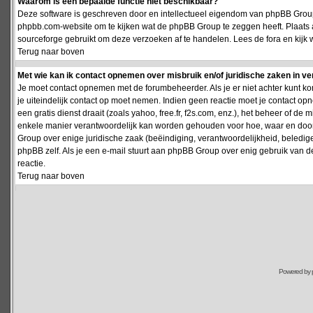
Waarom is een bepaalde functie niet beschikbaar?
Deze software is geschreven door en intellectueel eigendom van phpBB Group
phpbb.com-website om te kijken wat de phpBB Group te zeggen heeft. Plaats 
sourceforge gebruikt om deze verzoeken af te handelen. Lees de fora en kijk 
Terug naar boven
Met wie kan ik contact opnemen over misbruik en/of juridische zaken in v
Je moet contact opnemen met de forumbeheerder. Als je er niet achter kunt k
je uiteindelijk contact op moet nemen. Indien geen reactie moet je contact o
een gratis dienst draait (zoals yahoo, free.fr, f2s.com, enz.), het beheer of 
enkele manier verantwoordelijk kan worden gehouden voor hoe, waar en door 
Group over enige juridische zaak (beëindiging, verantwoordelijkheid, beledi
phpBB zelf. Als je een e-mail stuurt aan phpBB Group over enig gebruik van d
reactie.
Terug naar boven
Powered by