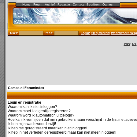
Home
Forum
Archief
Redactie
Contact
Bedrijven
Games
User:
Pass:
Login!
(
Registreren
)
Wachtwoord verg
Index
-
FA
Gamed.nl Forumindex
Login en registratie
Waarom kan ik niet inloggen?
Waarom moet ik eigenlijk registreren?
Waarom word ik automatisch uitgelogd?
Hoe kan ik vermijden dat mijn gebruikersnaam verschijnt in de lijst met actiev
Ik ben mijn wachtwoord kwijt!
Ik heb me geregistreerd maar kan niet inloggen!
Ik heb in het verleden geregistreerd maar kan niet meer inloggen!