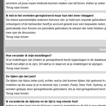
anoniem uit jouw naam misbruik kunnen maken van dit forum. Indien je zeker 
Terug naar boven
Ik heb in het verleden geregistreerd maar kan niet meer inloggen!
De meest aannemelijke redenen hiervoor zijn: je hebt een onjuiste gebruikersn
ontvangen) of de beheerder heeft je account gewist voor een bepaalde reden. Ind
gebruikelijk voor forums om periodiek gebruikers te wissen die niets hebben
mee aan de discussies.
Terug naar boven
Geb
Hoe verander ik mijn instellingen?
Al je instellingen zijn (indien je geregistreerd bent) opgeslagen in de databa
hoeft niet altijd zo te zijn). Dit stelt je in staat om al je instellingen te wijzigen.
Terug naar boven
De tijden zijn niet juist!
De tijden zijn bijna zeker juist, echter, wat je ziet kunnen tijden zijn getoond in
instellen op die waar je je in bevindt, bijv. Londen, Parijs, New York, Sydney,
worden gedaan door geregistreerde gebruikers. Als je niet geregistreerd bent is
Terug naar boven
Ik veranderde de tijdzone en de tijd is nog steeds fout!
Indien je zeker bent dat de tijdzone correct is ingesteld en de tijd is nog stee