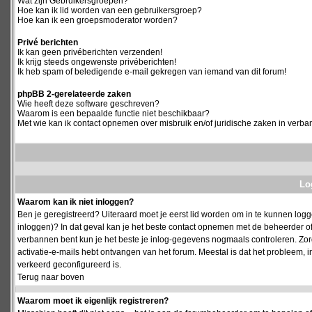
Wat zijn Gebruikersgroepen?
Hoe kan ik lid worden van een gebruikersgroep?
Hoe kan ik een groepsmoderator worden?
Privé berichten
Ik kan geen privéberichten verzenden!
Ik krijg steeds ongewenste privéberichten!
Ik heb spam of beledigende e-mail gekregen van iemand van dit forum!
phpBB 2-gerelateerde zaken
Wie heeft deze software geschreven?
Waarom is een bepaalde functie niet beschikbaar?
Met wie kan ik contact opnemen over misbruik en/of juridische zaken in verba
Log
Waarom kan ik niet inloggen?
Ben je geregistreerd? Uiteraard moet je eerst lid worden om in te kunnen logge
inloggen)? In dat geval kan je het beste contact opnemen met de beheerder of
verbannen bent kun je het beste je inlog-gegevens nogmaals controleren. Zorg e
activatie-e-mails hebt ontvangen van het forum. Meestal is dat het probleem, i
verkeerd geconfigureerd is.
Terug naar boven
Waarom moet ik eigenlijk registreren?