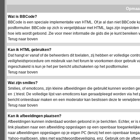
Opmaak
Wat is BBCode?
BBCode is een speciale implementatie van HTML. Of je al dan niet BBCode kan
postformulier. BBCode op zich is vergelijkbaar met HTML, tags zijn ingesloten
hoe iets wordt getoond. Zie voor meer informatie de gids die je kunt bereiken v
Terug naar boven
Kan ik HTML gebruiken?
Dat hangt er vanaf of de beheerders dit toelaten, zij hebben er volledige cont
veiligheids
procedure om misbruik van het forum te voorkomen door gebruik 
ingeschakeld is kun je het per bericht uitschakelen op het postformulier.
Terug naar boven
Wat zijn smilies?
Smilies, of emoticons, zijn kleine afbeeldingen die gebruikt kunnen worden ge
en :( triest. De volledige lijst van emoticons kan geraadpleegd worden via het 
bericht onleesbaar maken en een moderator kan beslissen deze te verwijderen o
Terug naar boven
Kan ik afbeeldingen plaatsen?
Afbeeldingen kunnen inderdaad worden getoond in je berichten. Echter, er i
link plaatsen naar een afbeelding opgeslagen op een openbaar toegankelijke w
naar afbeeldingen opgeslagen op je eigen PC (tenzij het een openbaar toegank
Yahoo-mailboxen, sites met wachtwoordbeveiliging, enz. Gebruik om de afbeel