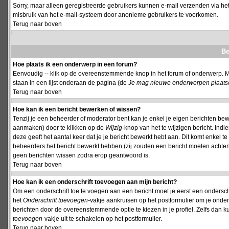
Sorry, maar alleen geregistreerde gebruikers kunnen e-mail verzenden via het
misbruik van het e-mail-systeem door anonieme gebruikers te voorkomen.
Terug naar boven
Be
Hoe plaats ik een onderwerp in een forum?
Eenvoudig -- klik op de overeenstemmende knop in het forum of onderwerp. M
staan in een lijst onderaan de pagina (de
Je mag nieuwe onderwerpen plaatsen 
Terug naar boven
Hoe kan ik een bericht bewerken of wissen?
Tenzij je een beheerder of moderator bent kan je enkel je eigen berichten be
aanmaken) door te klikken op de
Wijzig
-knop van het te wijzigen bericht. Indi
deze geeft het aantal keer dat je je bericht bewerkt hebt aan. Dit komt enkel 
beheerders het bericht bewerkt hebben (zij zouden een bericht moeten achte
geen berichten wissen zodra erop geantwoord is.
Terug naar boven
Hoe kan ik een onderschrift toevoegen aan mijn bericht?
Om een onderschrift toe te voegen aan een bericht moet je eerst een onderschift
het
Onderschrift toevoegen
-vakje aankruisen op het postformulier om je onders
berichten door de overeenstemmende optie te kiezen in je profiel. Zelfs dan ku
toevoegen
-vakje uit te schakelen op het postformulier.
Terug naar boven