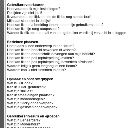
Gebruikersvoorkeuren
Hoe verander ik mijn instellingen?
De tijden zijn niet juist!
Ik veranderde de tijdzone en de tijd is nog steeds fout!
Mijn taal staat niet in de lijst!
Hoe kan ik een afbeelding tonen onder mijn gebruikersnaam?
Hoe kan ik mijn rang aanpassen?
Waneer ik klik op de e-mail van een gebruiker wordt mij verzocht in te loggen
Berichten plaatsen
Hoe plaats ik een onderwerp in een forum?
Hoe kan ik een bericht bewerken of wissen?
Hoe kan ik een onderschrift toevoegen aan mijn bericht?
Hoe kan ik een poll (opiniepeiling) maken?
Hoe kan ik een poll (opiniepeiling) bewerken of wissen?
Waarom krijg ik geen toegang tot een forum?
Waarom kan ik niet stemmen in polls?
Opmaak en onderwerptypen
Wat is BBCode?
Kan ik HTML gebruiken?
Wat zijn smilies?
Kan ik afbeeldingen plaatsen?
Wat zijn mededelingen?
Wat zijn Sticky-onderwerpen?
Wat zijn gesloten onderwerpen?
Gebruikersniveau's en -groepen
Wat zijn Beheerders?
Wat zijn Moderators?