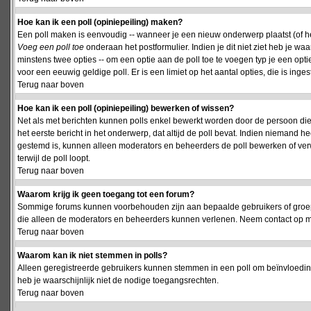
Hoe kan ik een poll (opiniepeiling) maken?
Een poll maken is eenvoudig -- wanneer je een nieuw onderwerp plaatst (of het
Voeg een poll toe
onderaan het postformulier. Indien je dit niet ziet heb je w
minstens twee opties -- om een optie aan de poll toe te voegen typ je een optie
voor een eeuwig geldige poll. Er is een limiet op het aantal opties, die is inge
Terug naar boven
Hoe kan ik een poll (opiniepeiling) bewerken of wissen?
Net als met berichten kunnen polls enkel bewerkt worden door de persoon die
het eerste bericht in het onderwerp, dat altijd de poll bevat. Indien niemand he
gestemd is, kunnen alleen moderators en beheerders de poll bewerken of verw
terwijl de poll loopt.
Terug naar boven
Waarom krijg ik geen toegang tot een forum?
Sommige forums kunnen voorbehouden zijn aan bepaalde gebruikers of groepen.
die alleen de moderators en beheerders kunnen verlenen. Neem contact op m
Terug naar boven
Waarom kan ik niet stemmen in polls?
Alleen geregistreerde gebruikers kunnen stemmen in een poll om beïnvloeding
heb je waarschijnlijk niet de nodige toegangsrechten.
Terug naar boven