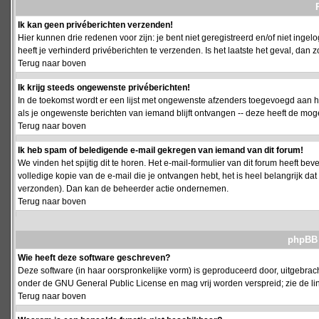
Ik kan geen privéberichten verzenden!
Hier kunnen drie redenen voor zijn: je bent niet geregistreerd en/of niet ing
heeft je verhinderd privéberichten te verzenden. Is het laatste het geval, da
Terug naar boven
Ik krijg steeds ongewenste privéberichten!
In de toekomst wordt er een lijst met ongewenste afzenders toegevoegd aan h
als je ongewenste berichten van iemand blijft ontvangen -- deze heeft de mog
Terug naar boven
Ik heb spam of beledigende e-mail gekregen van iemand van dit forum!
We vinden het spijtig dit te horen. Het e-mail-formulier van dit forum heeft b
volledige kopie van de e-mail die je ontvangen hebt, het is heel belangrijk da
verzonden). Dan kan de beheerder actie ondernemen.
Terug naar boven
phpBB 
Wie heeft deze software geschreven?
Deze software (in haar oorspronkelijke vorm) is geproduceerd door, uitgebrac
onder de GNU General Public License en mag vrij worden verspreid; zie de lin
Terug naar boven