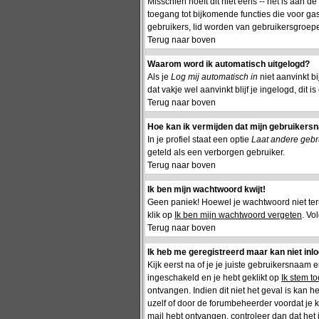
Misschien hoeft dit niet eens -- het is aan d
toegang tot bijkomende functies die voor gas
gebruikers, lid worden van gebruikersgroepe
Terug naar boven
Waarom word ik automatisch uitgelogd?
Als je
Log mij automatisch in
niet aanvinkt b
dat vakje wel aanvinkt blijf je ingelogd, dit 
Terug naar boven
Hoe kan ik vermijden dat mijn gebruikersna
In je profiel staat een optie
Laat andere gebru
geteld als een verborgen gebruiker.
Terug naar boven
Ik ben mijn wachtwoord kwijt!
Geen paniek! Hoewel je wachtwoord niet te
klik op
Ik ben mijn wachtwoord vergeten
. Vo
Terug naar boven
Ik heb me geregistreerd maar kan niet inl
Kijk eerst na of je je juiste gebruikersnaam
ingeschakeld en je hebt geklikt op
Ik stem t
ontvangen. Indien dit niet het geval is kan 
uzelf of door de forumbeheerder voordat je ka
mail hebt ontvangen, controleer dan dat het