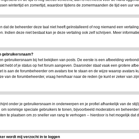
n wintertijd en zomertijd, waardoor tijdens de zomermaanden de tijd een uur versc
dat de beheerder deze taal niet heeft geïnstalleerd of nog niemand een vertaling
en. Indien deze niet bestaat kan je deze vertaling ook zelf schrijven. Meer infor
jn gebruikersnaam?
n gebruikersnaam bij het bekijken van posts. De eerste is een afbeelding verbond
akt hebt of je status op het forum aangeven. Daaronder staat vaak een grotere afbe
 Het is aan de forumbeheerder om avatars toe te staan en de wijze waarop avatars 
uze van de forumbeheerder, vraag hem/haar naar de reden (je kunt er zeker van zi
chijnt onder je gebruikersnaam in onderwerpen en je profiel afhankelijk van de stijl
en om sommige speciale gebruikers te tonen, bijvoorbeeld moderators en beheerde
ten te plaatsen om zo sneller van rang te verhogen -- hierdoor is het mogelijk dat
ker wordt mij verzocht in te loggen