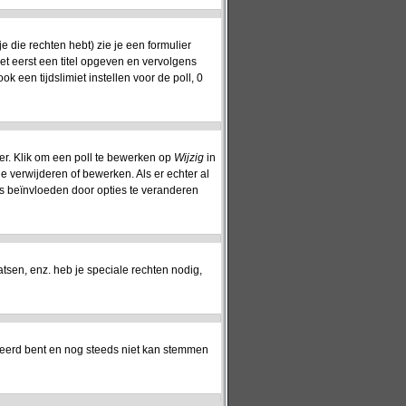
 die rechten hebt) zie je een formulier
oet eerst een titel opgeven en vervolgens
ok een tijdslimiet instellen voor de poll, 0
er. Klik om een poll te bewerken op
Wijzig
in
ie verwijderen of bewerken. Als er echter al
s beïnvloeden door opties te veranderen
sen, enz. heb je speciale rechten nodig,
reerd bent en nog steeds niet kan stemmen