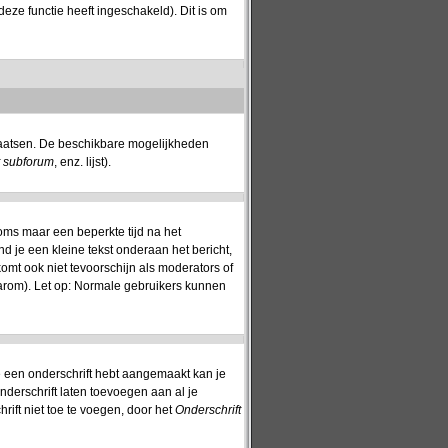
eze functie heeft ingeschakeld). Dit is om
plaatsen. De beschikbare mogelijkheden
t subforum
, enz. lijst).
oms maar een beperkte tijd na het
nd je een kleine tekst onderaan het bericht,
komt ook niet tevoorschijn als moderators of
aarom). Let op: Normale gebruikers kunnen
 je een onderschrift hebt aangemaakt kan je
nderschrift laten toevoegen aan al je
rift niet toe te voegen, door het
Onderschrift