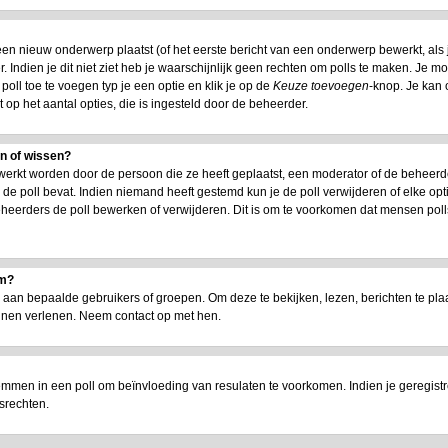
n nieuw onderwerp plaatst (of het eerste bericht van een onderwerp bewerkt, als je
 Indien je dit niet ziet heb je waarschijnlijk geen rechten om polls te maken. Je m
oll toe te voegen typ je een optie en klik je op de
Keuze toevoegen
-knop. Je kan o
t op het aantal opties, die is ingesteld door de beheerder.
en of wissen?
werkt worden door de persoon die ze heeft geplaatst, een moderator of de beheerd
jd de poll bevat. Indien niemand heeft gestemd kun je de poll verwijderen of elke opt
heerders de poll bewerken of verwijderen. Dit is om te voorkomen dat mensen poll
um?
n bepaalde gebruikers of groepen. Om deze te bekijken, lezen, berichten te plaat
nnen verlenen. Neem contact op met hen.
emmen in een poll om beïnvloeding van resulaten te voorkomen. Indien je geregist
srechten.