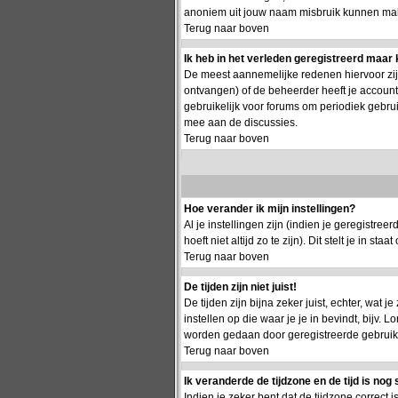
anoniem uit jouw naam misbruik kunnen make
Terug naar boven
Ik heb in het verleden geregistreerd maar 
De meest aannemelijke redenen hiervoor zijn:
ontvangen) of de beheerder heeft je account g
gebruikelijk voor forums om periodiek gebru
mee aan de discussies.
Terug naar boven
Hoe verander ik mijn instellingen?
Al je instellingen zijn (indien je geregistr
hoeft niet altijd zo te zijn). Dit stelt je in staa
Terug naar boven
De tijden zijn niet juist!
De tijden zijn bijna zeker juist, echter, wat j
instellen op die waar je je in bevindt, bijv.
worden gedaan door geregistreerde gebruikers.
Terug naar boven
Ik veranderde de tijdzone en de tijd is nog 
Indien je zeker bent dat de tijdzone correct 