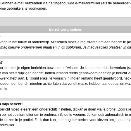
s kunnen e-mail verzenden via het ingebouwde e-mail-formulier (als de beheerder d
ieme gebruikers te voorkomen.
Berichten plaatsen
?
nop in het forum of onderwerp. Misschien moet je registreren om een bericht te 
 mag nieuwe onderwerpen plaatsen in dit subforum, Je mag reacties plaatsen in di
n?
an je enkel je eigen berichten bewerken of wissen. Je kan een bericht bewerken (s
 van het te wijzigen bericht. Indien iemand reeds geantwoord heeft op je bericht vi
 bewerkt hebt aan. Dit komt enkel te voorschijn indien iemand heeft geantwoord, het 
 zouden een bericht moeten achterlaten dat vertelt wat ze hebben aangepast en w
d is.
 mijn bericht?
icht moet je eerst een onderschift instellen, dit kan je doen via je profiel. Zodra
 op het postformulier om je onderschrift toe te voegen. Je kan ook automatisch je o
kiezen in je profiel. Zelfs dan kun je er nog per bericht voor kiezen om je ondersch
formulier.