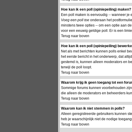
Hoe kan ik een poll (opiniepeiling) maken?
Een poll maken is eenvoudig -- wanneer je ee
Voeg een poll toe
onderaan het postformulier.
minstens twee opties -- om een optie aan de p
voor een eeuwig geldige poll. Er is een limie
Terug naar boven
Hoe kan ik een poll (opiniepeiling) bewerk
Net als met berichten kunnen polls enkel be
het eerste bericht in het onderwerp, dat alti
gestemd is, kunnen alleen moderators en be
terwijl de poll loopt.
Terug naar boven
Waarom krijg ik geen toegang tot een for
Sommige forums kunnen voorbehouden zijn aa
die alleen de moderators en beheerders ku
Terug naar boven
Waarom kan ik niet stemmen in polls?
Alleen geregistreerde gebruikers kunnen st
heb je waarschijnlijk niet de nodige toegang
Terug naar boven