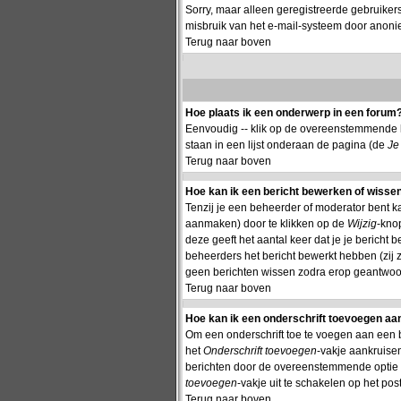
Sorry, maar alleen geregistreerde gebruiker
misbruik van het e-mail-systeem door anon
Terug naar boven
Hoe plaats ik een onderwerp in een forum
Eenvoudig -- klik op de overeenstemmende k
staan in een lijst onderaan de pagina (de
Je
Terug naar boven
Hoe kan ik een bericht bewerken of wisse
Tenzij je een beheerder of moderator bent k
aanmaken) door te klikken op de
Wijzig
-knop
deze geeft het aantal keer dat je je bericht
beheerders het bericht bewerkt hebben (zij
geen berichten wissen zodra erop geantwoor
Terug naar boven
Hoe kan ik een onderschrift toevoegen aan
Om een onderschrift toe te voegen aan een ber
het
Onderschrift toevoegen
-vakje aankruisen
berichten door de overeenstemmende optie te 
toevoegen
-vakje uit te schakelen op het post
Terug naar boven