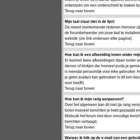
ontworpen om een onderscheid te maken tusse
Terug naar boven
Mijn taal staat niet in de lijst!
De meest voorkomende redenen hiervoor zijn 
de forumbeheerder om jouw taal te installer
website (zie link onderaan elke pagina).
Terug naar boven
Hoe kan ik een afbeelding tonen onder mi
Er kunnen twee afbeeldingen staan onder ee
sterren of blokjes die hoeveel posts je gema
is meestal persoonlijk voor elke gebruiker.
je geen avatars kan gebruiken is dit een ke
voor heeft!).
Terug naar boven
Hoe kan ik mijn rang aanpassen?
Over het algemeen kan dit niet (je rang vers
tonen hoeveel berichten je hebt geplaatst 
Misbruik het forum niet door onnodige berich
berichten verlaagd.
Terug naar boven
Waneer ik klik op de e-mail van een gebrui