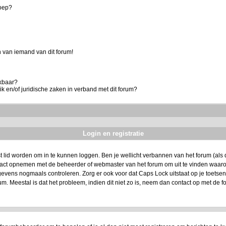
roep?
 van iemand van dit forum!
ikbaar?
k en/of juridische zaken in verband met dit forum?
Login en registratie
t lid worden om in te kunnen loggen. Ben je wellicht verbannen van het forum (als da
ntact opnemen met de beheerder of webmaster van het forum om uit te vinden waarom
evens nogmaals controleren. Zorg er ook voor dat Caps Lock uitstaat op je toetsenbo
um. Meestal is dat het probleem, indien dit niet zo is, neem dan contact op met de f