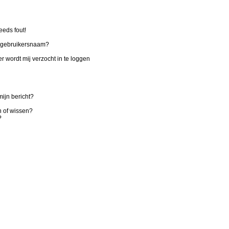
eeds fout!
n gebruikersnaam?
r wordt mij verzocht in te loggen
ijn bericht?
n of wissen?
?