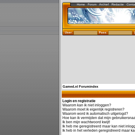
Home
Forum
Archief
Redactie
Conta
User:
Pass:
Gamed.nl Forumindex
Login en registratie
Waarom kan ik niet inloggen?
Waarom moet ik eigenlijk registreren?
Waarom word ik automatisch uitgelogd?
Hoe kan ik vermijden dat mijn gebruikersnaam
Ik ben mijn wachtwoord kwijt!
Ik heb me geregistreerd maar kan niet inlog
Ik heb in het verleden geregistreerd maar ka