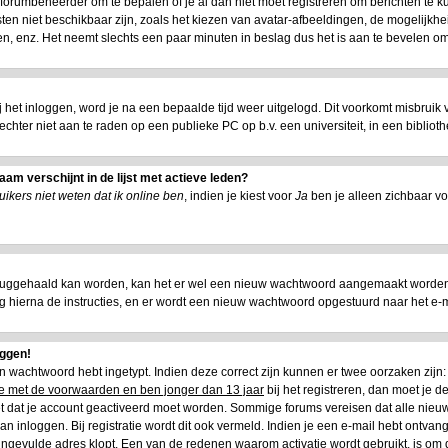
e forumbeheerder om te bepalen of je al dan niet moet registreren om berichten te k
ten niet beschikbaar zijn, zoals het kiezen van avatar-afbeeldingen, de mogelijkhe
n, enz. Het neemt slechts een paar minuten in beslag dus het is aan te bevelen om 
ij het inloggen, word je na een bepaalde tijd weer uitgelogd. Dit voorkomt misbruik
is echter niet aan te raden op een publieke PC op b.v. een universiteit, in een biblioth
am verschijnt in de lijst met actieve leden?
ikers niet weten dat ik online ben
, indien je kiest voor
Ja
ben je alleen zichbaar vo
ruggehaald kan worden, kan het er wel een nieuw wachtwoord aangemaakt worden.
lg hierna de instructies, en er wordt een nieuw wachtwoord opgestuurd naar het e-mai
oggen!
 en wachtwoord hebt ingetypt. Indien deze correct zijn kunnen er twee oorzaken zij
oe met de voorwaarden en ben jonger dan 13 jaar
bij het registreren, dan moet je de
het dat je account geactiveerd moet worden. Sommige forums vereisen dat alle nieuw
n inloggen. Bij registratie wordt dit ook vermeld. Indien je een e-mail hebt ontvang
 ingevulde adres klopt. Een van de redenen waarom activatie wordt gebruikt, is om