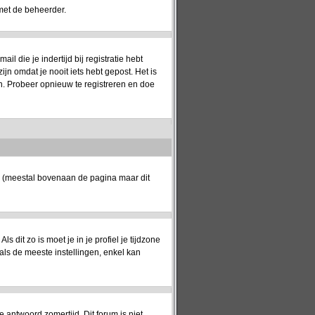
met de beheerder.
 die je indertijd bij registratie hebt
jn omdat je nooit iets hebt gepost. Het is
n. Probeer opnieuw te registreren en doe
k (meestal bovenaan de pagina maar dit
ls dit zo is moet je in je profiel je tijdzone
oals de meeste instellingen, enkel kan
e antwoord zomertijd. Dit forum is niet