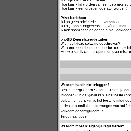
Wat zijn Gebruikersgroepen?
Hoe kan ik lid worden van een gebruikersg
Hoe kan ik een groepsmoderator worden?
Privé berichten
Ik kan geen privéberichten verzenden!
Ik krijg steeds ongewenste privéberichten!
Ik heb spam of beledigende e-mail gekregen
phpBB 2-gerelateerde zaken
Wie heeft deze software geschreven?
Waarom is een bepaalde functie niet besch
Met wie kan ik contact opnemen over misbrui
Waarom kan ik niet inloggen?
Ben je geregistreerd? Uiteraard moet je eers
inloggen)? In dat geval kan je het beste co
verbannen bent kun je het beste je inlog-geg
activatie-e-mails hebt ontvangen van het for
verkeerd geconfigureerd is.
Terug naar boven
Waarom moet ik eigenlijk registreren?