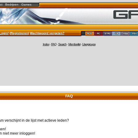
ct
Bedrijven
Games
Login!
(
Registreren
)
Wachtwoord vergeten?
Index
-
FAQ
-
Search
-
Memberlist
-
Usergroups
FAQ
 verschijnt in de lijst met actieve leden?
gen!
n niet meer inloggen!