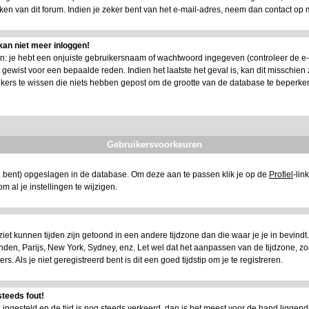
n van dit forum. Indien je zeker bent van het e-mail-adres, neem dan contact op 
kan niet meer inloggen!
 je hebt een onjuiste gebruikersnaam of wachtwoord ingegeven (controleer de e-mail
ewist voor een bepaalde reden. Indien het laatste het geval is, kan dit misschien zi
ikers te wissen die niets hebben gepost om de grootte van de database te beperke
Gebruikersvoorkeuren
eerd bent) opgeslagen in de database. Om deze aan te passen klik je op de
Profiel
-lin
t om al je instellingen te wijzigen.
e ziet kunnen tijden zijn getoond in een andere tijdzone dan die waar je je in bevindt. A
 Londen, Parijs, New York, Sydney, enz. Let wel dat het aanpassen van de tijdzone, z
 Als je niet geregistreerd bent is dit een goed tijdstip om je te registreren.
steeds fout!
is ingesteld en de tijd is nog steeds verkeerd, dan is het meest voor de hand liggend