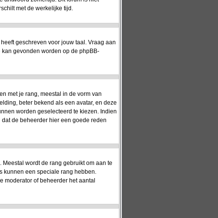
hilt met de werkelijke tijd.
 heeft geschreven voor jouw taal. Vraag aan
matie kan gevonden worden op de phpBB-
en met je rang, meestal in de vorm van
elding, beter bekend als een avatar, en deze
kunnen worden geselecteerd te kiezen. Indien
jn dat de beheerder hier een goede reden
). Meestal wordt de rang gebruikt om aan te
rs kunnen een speciale rang hebben.
 de moderator of beheerder het aantal