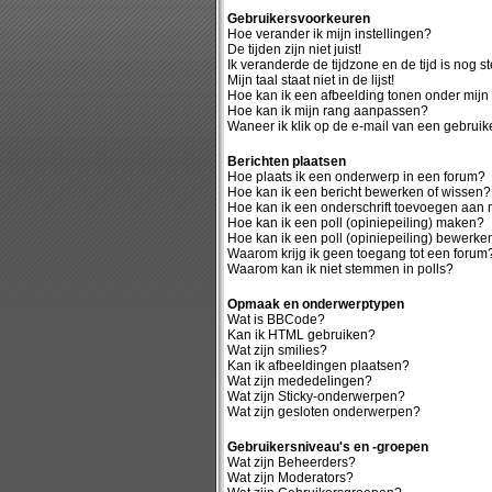
Gebruikersvoorkeuren
Hoe verander ik mijn instellingen?
De tijden zijn niet juist!
Ik veranderde de tijdzone en de tijd is nog st
Mijn taal staat niet in de lijst!
Hoe kan ik een afbeelding tonen onder mij
Hoe kan ik mijn rang aanpassen?
Waneer ik klik op de e-mail van een gebruike
Berichten plaatsen
Hoe plaats ik een onderwerp in een forum?
Hoe kan ik een bericht bewerken of wissen?
Hoe kan ik een onderschrift toevoegen aan m
Hoe kan ik een poll (opiniepeiling) maken?
Hoe kan ik een poll (opiniepeiling) bewerke
Waarom krijg ik geen toegang tot een forum
Waarom kan ik niet stemmen in polls?
Opmaak en onderwerptypen
Wat is BBCode?
Kan ik HTML gebruiken?
Wat zijn smilies?
Kan ik afbeeldingen plaatsen?
Wat zijn mededelingen?
Wat zijn Sticky-onderwerpen?
Wat zijn gesloten onderwerpen?
Gebruikersniveau's en -groepen
Wat zijn Beheerders?
Wat zijn Moderators?