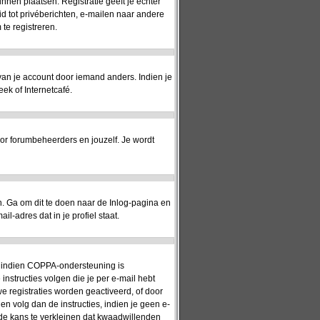
unnen plaatsen. Registratie geeft je echter
id tot privéberichten, e-mailen naar andere
te registreren.
 van je account door iemand anders. Indien je
eek of Internetcafé.
or forumbeheerders en jouzelf. Je wordt
 Ga om dit te doen naar de Inlog-pagina en
l-adres dat in je profiel staat.
n: indien COPPA-ondersteuning is
 instructies volgen die je per e-mail hebt
e registraties worden geactiveerd, of door
en volg dan de instructies, indien je geen e-
 de kans te verkleinen dat kwaadwillenden