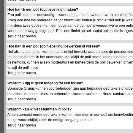
Hoe kan ik een poll (opiniepeiling) maken?
Een poll maken is eenvoudig -- wanneer je een nieuw onderwerp plaatst (of het
Voeg een poll toe
onderaan het postformulier. Indien je dit niet ziet heb je w
minstens twee opties -- om een optie aan de poll toe te voegen typ je een optie
voor een eeuwig geldige poll. Er is een limiet op het aantal opties, die is inge
Terug naar boven
Hoe kan ik een poll (opiniepeiling) bewerken of wissen?
Net als met berichten kunnen polls enkel bewerkt worden door de persoon die
het eerste bericht in het onderwerp, dat altijd de poll bevat. Indien niemand he
gestemd is, kunnen alleen moderators en beheerders de poll bewerken of verw
terwijl de poll loopt.
Terug naar boven
Waarom krijg ik geen toegang tot een forum?
Sommige forums kunnen voorbehouden zijn aan bepaalde gebruikers of groepen.
die alleen de moderators en beheerders kunnen verlenen. Neem contact op m
Terug naar boven
Waarom kan ik niet stemmen in polls?
Alleen geregistreerde gebruikers kunnen stemmen in een poll om beïnvloeding
heb je waarschijnlijk niet de nodige toegangsrechten.
Terug naar boven