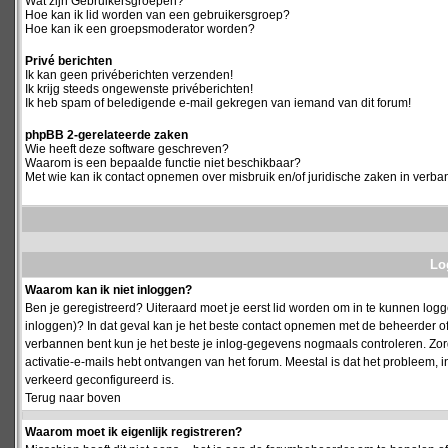
Wat zijn Gebruikersgroepen?
Hoe kan ik lid worden van een gebruikersgroep?
Hoe kan ik een groepsmoderator worden?
Privé berichten
Ik kan geen privéberichten verzenden!
Ik krijg steeds ongewenste privéberichten!
Ik heb spam of beledigende e-mail gekregen van iemand van dit forum!
phpBB 2-gerelateerde zaken
Wie heeft deze software geschreven?
Waarom is een bepaalde functie niet beschikbaar?
Met wie kan ik contact opnemen over misbruik en/of juridische zaken in verba
Log
Waarom kan ik niet inloggen?
Ben je geregistreerd? Uiteraard moet je eerst lid worden om in te kunnen logge
inloggen)? In dat geval kan je het beste contact opnemen met de beheerder of
verbannen bent kun je het beste je inlog-gegevens nogmaals controleren. Zorg e
activatie-e-mails hebt ontvangen van het forum. Meestal is dat het probleem, i
verkeerd geconfigureerd is.
Terug naar boven
Waarom moet ik eigenlijk registreren?