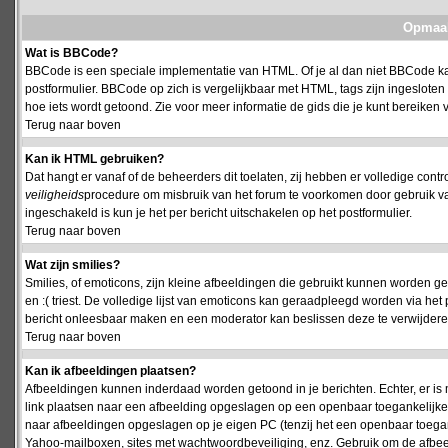
Opmaak
Wat is BBCode?
BBCode is een speciale implementatie van HTML. Of je al dan niet BBCode kan
postformulier. BBCode op zich is vergelijkbaar met HTML, tags zijn ingesloten
hoe iets wordt getoond. Zie voor meer informatie de gids die je kunt bereiken v
Terug naar boven
Kan ik HTML gebruiken?
Dat hangt er vanaf of de beheerders dit toelaten, zij hebben er volledige cont
veiligheids
procedure om misbruik van het forum te voorkomen door gebruik 
ingeschakeld is kun je het per bericht uitschakelen op het postformulier.
Terug naar boven
Wat zijn smilies?
Smilies, of emoticons, zijn kleine afbeeldingen die gebruikt kunnen worden ge
en :( triest. De volledige lijst van emoticons kan geraadpleegd worden via het 
bericht onleesbaar maken en een moderator kan beslissen deze te verwijderen o
Terug naar boven
Kan ik afbeeldingen plaatsen?
Afbeeldingen kunnen inderdaad worden getoond in je berichten. Echter, er i
link plaatsen naar een afbeelding opgeslagen op een openbaar toegankelijke w
naar afbeeldingen opgeslagen op je eigen PC (tenzij het een openbaar toegank
Yahoo-mailboxen, sites met wachtwoordbeveiliging, enz. Gebruik om de afbeel