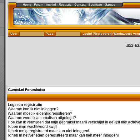
Home
Forum
Archief
Redactie
Contact
Bedrijven
Games
User:
Pass:
Login!
(
Registreren
)
Wachtwoord verg
Index
-
FA
Gamed.nl Forumindex
Login en registratie
Waarom kan ik niet inloggen?
Waarom moet ik eigenlijk registreren?
Waarom word ik automatisch uitgelogd?
Hoe kan ik vermijden dat mijn gebruikersnaam verschijnt in de lijst met actiev
Ik ben mijn wachtwoord kwijt!
Ik heb me geregistreerd maar kan niet inloggen!
Ik heb in het verleden geregistreerd maar kan niet meer inloggen!