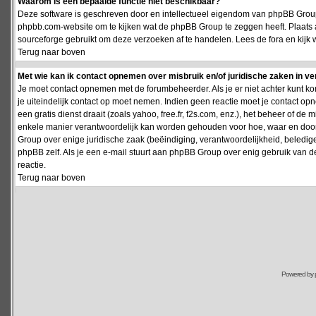
Waarom is een bepaalde functie niet beschikbaar?
Deze software is geschreven door en intellectueel eigendom van phpBB Group
phpbb.com-website om te kijken wat de phpBB Group te zeggen heeft. Plaats 
sourceforge gebruikt om deze verzoeken af te handelen. Lees de fora en kijk 
Terug naar boven
Met wie kan ik contact opnemen over misbruik en/of juridische zaken in v
Je moet contact opnemen met de forumbeheerder. Als je er niet achter kunt k
je uiteindelijk contact op moet nemen. Indien geen reactie moet je contact o
een gratis dienst draait (zoals yahoo, free.fr, f2s.com, enz.), het beheer of 
enkele manier verantwoordelijk kan worden gehouden voor hoe, waar en door 
Group over enige juridische zaak (beëindiging, verantwoordelijkheid, beledi
phpBB zelf. Als je een e-mail stuurt aan phpBB Group over enig gebruik van d
reactie.
Terug naar boven
Powered by