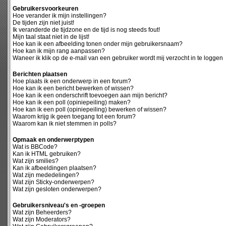
Gebruikersvoorkeuren
Hoe verander ik mijn instellingen?
De tijden zijn niet juist!
Ik veranderde de tijdzone en de tijd is nog steeds fout!
Mijn taal staat niet in de lijst!
Hoe kan ik een afbeelding tonen onder mijn gebruikersnaam?
Hoe kan ik mijn rang aanpassen?
Waneer ik klik op de e-mail van een gebruiker wordt mij verzocht in te loggen
Berichten plaatsen
Hoe plaats ik een onderwerp in een forum?
Hoe kan ik een bericht bewerken of wissen?
Hoe kan ik een onderschrift toevoegen aan mijn bericht?
Hoe kan ik een poll (opiniepeiling) maken?
Hoe kan ik een poll (opiniepeiling) bewerken of wissen?
Waarom krijg ik geen toegang tot een forum?
Waarom kan ik niet stemmen in polls?
Opmaak en onderwerptypen
Wat is BBCode?
Kan ik HTML gebruiken?
Wat zijn smilies?
Kan ik afbeeldingen plaatsen?
Wat zijn mededelingen?
Wat zijn Sticky-onderwerpen?
Wat zijn gesloten onderwerpen?
Gebruikersniveau's en -groepen
Wat zijn Beheerders?
Wat zijn Moderators?