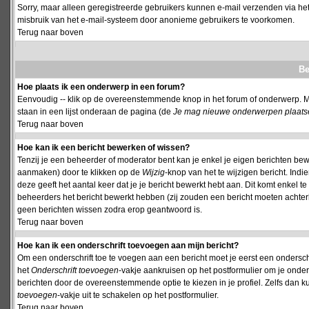
Sorry, maar alleen geregistreerde gebruikers kunnen e-mail verzenden via het
misbruik van het e-mail-systeem door anonieme gebruikers te voorkomen.
Terug naar boven
Be
Hoe plaats ik een onderwerp in een forum?
Eenvoudig -- klik op de overeenstemmende knop in het forum of onderwerp. M
staan in een lijst onderaan de pagina (de
Je mag nieuwe onderwerpen plaatsen 
Terug naar boven
Hoe kan ik een bericht bewerken of wissen?
Tenzij je een beheerder of moderator bent kan je enkel je eigen berichten be
aanmaken) door te klikken op de
Wijzig
-knop van het te wijzigen bericht. Indi
deze geeft het aantal keer dat je je bericht bewerkt hebt aan. Dit komt enkel 
beheerders het bericht bewerkt hebben (zij zouden een bericht moeten achte
geen berichten wissen zodra erop geantwoord is.
Terug naar boven
Hoe kan ik een onderschrift toevoegen aan mijn bericht?
Om een onderschrift toe te voegen aan een bericht moet je eerst een onderschift
het
Onderschrift toevoegen
-vakje aankruisen op het postformulier om je onders
berichten door de overeenstemmende optie te kiezen in je profiel. Zelfs dan ku
toevoegen
-vakje uit te schakelen op het postformulier.
Terug naar boven