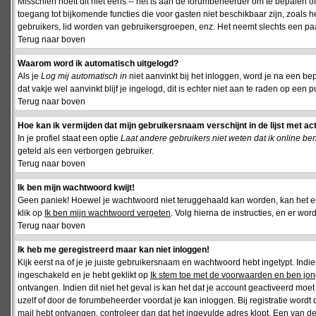
Misschien hoeft dit niet eens -- het is aan de forumbeheerder om te bepalen of 
toegang tot bijkomende functies die voor gasten niet beschikbaar zijn, zoals 
gebruikers, lid worden van gebruikersgroepen, enz. Het neemt slechts een paar
Terug naar boven
Waarom word ik automatisch uitgelogd?
Als je
Log mij automatisch in
niet aanvinkt bij het inloggen, word je na een be
dat vakje wel aanvinkt blijf je ingelogd, dit is echter niet aan te raden op een p
Terug naar boven
Hoe kan ik vermijden dat mijn gebruikersnaam verschijnt in de lijst met ac
In je profiel staat een optie
Laat andere gebruikers niet weten dat ik online be
geteld als een verborgen gebruiker.
Terug naar boven
Ik ben mijn wachtwoord kwijt!
Geen paniek! Hoewel je wachtwoord niet teruggehaald kan worden, kan het 
klik op
Ik ben mijn wachtwoord vergeten
. Volg hierna de instructies, en er wo
Terug naar boven
Ik heb me geregistreerd maar kan niet inloggen!
Kijk eerst na of je je juiste gebruikersnaam en wachtwoord hebt ingetypt. Ind
ingeschakeld en je hebt geklikt op
Ik stem toe met de voorwaarden en ben jon
ontvangen. Indien dit niet het geval is kan het dat je account geactiveerd mo
uzelf of door de forumbeheerder voordat je kan inloggen. Bij registratie wordt 
mail hebt ontvangen, controleer dan dat het ingevulde adres klopt. Een van d