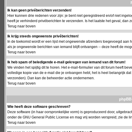
Ik kan geen privéberichten verzenden!
Hier kunnen drie redenen voor zijn: je bent niet geregistreerd en/of niet ing
heeft je verhinderd privéberichten te verzenden. Is het laatste het geval, da
Terug naar boven
Ik krijg steeds ongewenste privéberichten!
In de toekomst wordt er een lijst met ongewenste afzenders toegevoegd aan h
als je ongewenste berichten van iemand blijft ontvangen -- deze heeft de mog
Terug naar boven
Ik heb spam of beledigende e-mail gekregen van iemand van dit forum!
We vinden het spijtig dit te horen. Het e-mail-formulier van dit forum heeft b
volledige kopie van de e-mail die je ontvangen hebt, het is heel belangrijk da
verzonden). Dan kan de beheerder actie ondernemen.
Terug naar boven
phpBB 
Wie heeft deze software geschreven?
Deze software (in haar oorspronkelijke vorm) is geproduceerd door, uitgebrac
onder de GNU General Public License en mag vrij worden verspreid; zie de lin
Terug naar boven