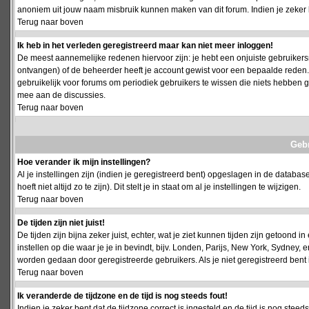
anoniem uit jouw naam misbruik kunnen maken van dit forum. Indien je zeker 
Terug naar boven
Ik heb in het verleden geregistreerd maar kan niet meer inloggen!
De meest aannemelijke redenen hiervoor zijn: je hebt een onjuiste gebruikersn
ontvangen) of de beheerder heeft je account gewist voor een bepaalde reden. Ind
gebruikelijk voor forums om periodiek gebruikers te wissen die niets hebben
mee aan de discussies.
Terug naar boven
Geb
Hoe verander ik mijn instellingen?
Al je instellingen zijn (indien je geregistreerd bent) opgeslagen in de databa
hoeft niet altijd zo te zijn). Dit stelt je in staat om al je instellingen te wijzigen.
Terug naar boven
De tijden zijn niet juist!
De tijden zijn bijna zeker juist, echter, wat je ziet kunnen tijden zijn getoond in
instellen op die waar je je in bevindt, bijv. Londen, Parijs, New York, Sydney,
worden gedaan door geregistreerde gebruikers. Als je niet geregistreerd bent is
Terug naar boven
Ik veranderde de tijdzone en de tijd is nog steeds fout!
Indien je zeker bent dat de tijdzone correct is ingesteld en de tijd is nog stee