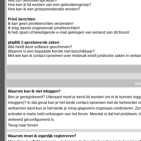
Wat zijn Gebruikersgroepen?
Hoe kan ik lid worden van een gebruikersgroep?
Hoe kan ik een groepsmoderator worden?
Privé berichten
Ik kan geen privéberichten verzenden!
Ik krijg steeds ongewenste privéberichten!
Ik heb spam of beledigende e-mail gekregen van iemand van dit forum!
phpBB 2-gerelateerde zaken
Wie heeft deze software geschreven?
Waarom is een bepaalde functie niet beschikbaar?
Met wie kan ik contact opnemen over misbruik en/of juridische zaken in verba
Log
Waarom kan ik niet inloggen?
Ben je geregistreerd? Uiteraard moet je eerst lid worden om in te kunnen logge
inloggen)? In dat geval kan je het beste contact opnemen met de beheerder of
verbannen bent kun je het beste je inlog-gegevens nogmaals controleren. Zorg e
activatie-e-mails hebt ontvangen van het forum. Meestal is dat het probleem, i
verkeerd geconfigureerd is.
Terug naar boven
Waarom moet ik eigenlijk registreren?