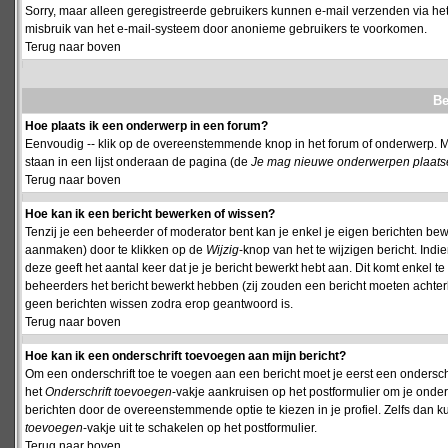
Sorry, maar alleen geregistreerde gebruikers kunnen e-mail verzenden via het
misbruik van het e-mail-systeem door anonieme gebruikers te voorkomen.
Terug naar boven
Be
Hoe plaats ik een onderwerp in een forum?
Eenvoudig -- klik op de overeenstemmende knop in het forum of onderwerp. M
staan in een lijst onderaan de pagina (de
Je mag nieuwe onderwerpen plaatsen 
Terug naar boven
Hoe kan ik een bericht bewerken of wissen?
Tenzij je een beheerder of moderator bent kan je enkel je eigen berichten be
aanmaken) door te klikken op de
Wijzig
-knop van het te wijzigen bericht. Indi
deze geeft het aantal keer dat je je bericht bewerkt hebt aan. Dit komt enkel 
beheerders het bericht bewerkt hebben (zij zouden een bericht moeten achte
geen berichten wissen zodra erop geantwoord is.
Terug naar boven
Hoe kan ik een onderschrift toevoegen aan mijn bericht?
Om een onderschrift toe te voegen aan een bericht moet je eerst een onderschift
het
Onderschrift toevoegen
-vakje aankruisen op het postformulier om je onders
berichten door de overeenstemmende optie te kiezen in je profiel. Zelfs dan ku
toevoegen
-vakje uit te schakelen op het postformulier.
Terug naar boven