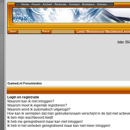
Home
Forum
Archief
Redactie
Contact
Bedrijven
Games
User:
Pass:
Login!
(
Registreren
)
Wachtwoord verg
Index
-
FA
Gamed.nl Forumindex
Login en registratie
Waarom kan ik niet inloggen?
Waarom moet ik eigenlijk registreren?
Waarom word ik automatisch uitgelogd?
Hoe kan ik vermijden dat mijn gebruikersnaam verschijnt in de lijst met actiev
Ik ben mijn wachtwoord kwijt!
Ik heb me geregistreerd maar kan niet inloggen!
Ik heb in het verleden geregistreerd maar kan niet meer inloggen!