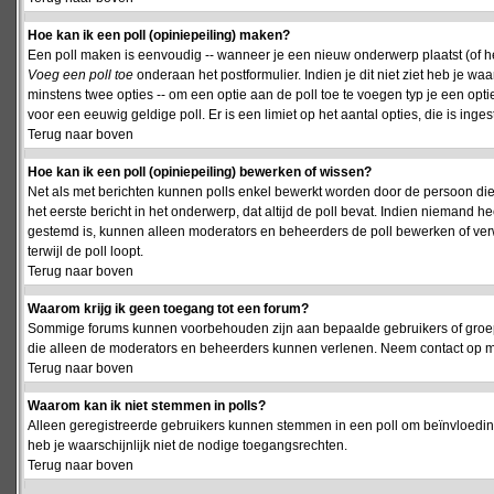
Hoe kan ik een poll (opiniepeiling) maken?
Een poll maken is eenvoudig -- wanneer je een nieuw onderwerp plaatst (of het
Voeg een poll toe
onderaan het postformulier. Indien je dit niet ziet heb je w
minstens twee opties -- om een optie aan de poll toe te voegen typ je een optie
voor een eeuwig geldige poll. Er is een limiet op het aantal opties, die is inge
Terug naar boven
Hoe kan ik een poll (opiniepeiling) bewerken of wissen?
Net als met berichten kunnen polls enkel bewerkt worden door de persoon die
het eerste bericht in het onderwerp, dat altijd de poll bevat. Indien niemand he
gestemd is, kunnen alleen moderators en beheerders de poll bewerken of verw
terwijl de poll loopt.
Terug naar boven
Waarom krijg ik geen toegang tot een forum?
Sommige forums kunnen voorbehouden zijn aan bepaalde gebruikers of groepen.
die alleen de moderators en beheerders kunnen verlenen. Neem contact op m
Terug naar boven
Waarom kan ik niet stemmen in polls?
Alleen geregistreerde gebruikers kunnen stemmen in een poll om beïnvloeding
heb je waarschijnlijk niet de nodige toegangsrechten.
Terug naar boven