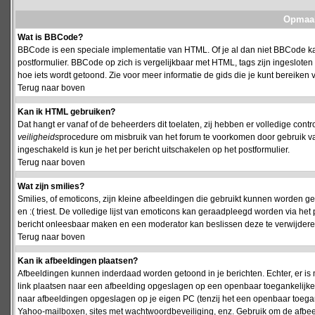
Opmaak
Wat is BBCode?
BBCode is een speciale implementatie van HTML. Of je al dan niet BBCode kan
postformulier. BBCode op zich is vergelijkbaar met HTML, tags zijn ingesloten
hoe iets wordt getoond. Zie voor meer informatie de gids die je kunt bereiken v
Terug naar boven
Kan ik HTML gebruiken?
Dat hangt er vanaf of de beheerders dit toelaten, zij hebben er volledige cont
veiligheids
procedure om misbruik van het forum te voorkomen door gebruik 
ingeschakeld is kun je het per bericht uitschakelen op het postformulier.
Terug naar boven
Wat zijn smilies?
Smilies, of emoticons, zijn kleine afbeeldingen die gebruikt kunnen worden ge
en :( triest. De volledige lijst van emoticons kan geraadpleegd worden via het 
bericht onleesbaar maken en een moderator kan beslissen deze te verwijderen o
Terug naar boven
Kan ik afbeeldingen plaatsen?
Afbeeldingen kunnen inderdaad worden getoond in je berichten. Echter, er i
link plaatsen naar een afbeelding opgeslagen op een openbaar toegankelijke w
naar afbeeldingen opgeslagen op je eigen PC (tenzij het een openbaar toegank
Yahoo-mailboxen, sites met wachtwoordbeveiliging, enz. Gebruik om de afbeel