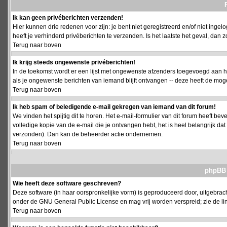
Ik kan geen privéberichten verzenden!
Hier kunnen drie redenen voor zijn: je bent niet geregistreerd en/of niet ing
heeft je verhinderd privéberichten te verzenden. Is het laatste het geval, da
Terug naar boven
Ik krijg steeds ongewenste privéberichten!
In de toekomst wordt er een lijst met ongewenste afzenders toegevoegd aan h
als je ongewenste berichten van iemand blijft ontvangen -- deze heeft de mog
Terug naar boven
Ik heb spam of beledigende e-mail gekregen van iemand van dit forum!
We vinden het spijtig dit te horen. Het e-mail-formulier van dit forum heeft b
volledige kopie van de e-mail die je ontvangen hebt, het is heel belangrijk da
verzonden). Dan kan de beheerder actie ondernemen.
Terug naar boven
phpBB 
Wie heeft deze software geschreven?
Deze software (in haar oorspronkelijke vorm) is geproduceerd door, uitgebrac
onder de GNU General Public License en mag vrij worden verspreid; zie de lin
Terug naar boven