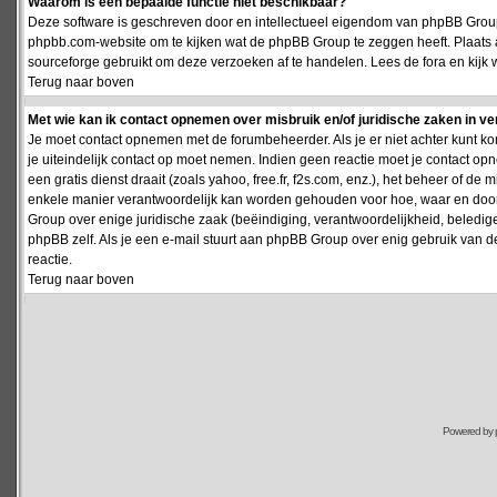
Waarom is een bepaalde functie niet beschikbaar?
Deze software is geschreven door en intellectueel eigendom van phpBB Group
phpbb.com-website om te kijken wat de phpBB Group te zeggen heeft. Plaats 
sourceforge gebruikt om deze verzoeken af te handelen. Lees de fora en kijk 
Terug naar boven
Met wie kan ik contact opnemen over misbruik en/of juridische zaken in v
Je moet contact opnemen met de forumbeheerder. Als je er niet achter kunt k
je uiteindelijk contact op moet nemen. Indien geen reactie moet je contact o
een gratis dienst draait (zoals yahoo, free.fr, f2s.com, enz.), het beheer of 
enkele manier verantwoordelijk kan worden gehouden voor hoe, waar en door 
Group over enige juridische zaak (beëindiging, verantwoordelijkheid, beledi
phpBB zelf. Als je een e-mail stuurt aan phpBB Group over enig gebruik van d
reactie.
Terug naar boven
Powered by