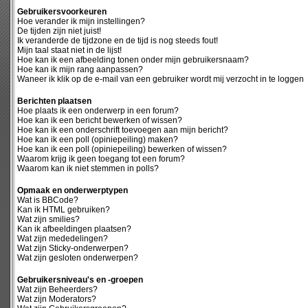
Gebruikersvoorkeuren
Hoe verander ik mijn instellingen?
De tijden zijn niet juist!
Ik veranderde de tijdzone en de tijd is nog steeds fout!
Mijn taal staat niet in de lijst!
Hoe kan ik een afbeelding tonen onder mijn gebruikersnaam?
Hoe kan ik mijn rang aanpassen?
Waneer ik klik op de e-mail van een gebruiker wordt mij verzocht in te loggen
Berichten plaatsen
Hoe plaats ik een onderwerp in een forum?
Hoe kan ik een bericht bewerken of wissen?
Hoe kan ik een onderschrift toevoegen aan mijn bericht?
Hoe kan ik een poll (opiniepeiling) maken?
Hoe kan ik een poll (opiniepeiling) bewerken of wissen?
Waarom krijg ik geen toegang tot een forum?
Waarom kan ik niet stemmen in polls?
Opmaak en onderwerptypen
Wat is BBCode?
Kan ik HTML gebruiken?
Wat zijn smilies?
Kan ik afbeeldingen plaatsen?
Wat zijn mededelingen?
Wat zijn Sticky-onderwerpen?
Wat zijn gesloten onderwerpen?
Gebruikersniveau's en -groepen
Wat zijn Beheerders?
Wat zijn Moderators?