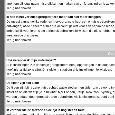
anoniem uit jouw naam misbruik kunnen maken van dit forum. Indien je zeker 
Terug naar boven
Ik heb in het verleden geregistreerd maar kan niet meer inloggen!
De meest aannemelijke redenen hiervoor zijn: je hebt een onjuiste gebruikersn
ontvangen) of de beheerder heeft je account gewist voor een bepaalde reden. Ind
gebruikelijk voor forums om periodiek gebruikers te wissen die niets hebben
mee aan de discussies.
Terug naar boven
Geb
Hoe verander ik mijn instellingen?
Al je instellingen zijn (indien je geregistreerd bent) opgeslagen in de databa
hoeft niet altijd zo te zijn). Dit stelt je in staat om al je instellingen te wijzigen.
Terug naar boven
De tijden zijn niet juist!
De tijden zijn bijna zeker juist, echter, wat je ziet kunnen tijden zijn getoond in
instellen op die waar je je in bevindt, bijv. Londen, Parijs, New York, Sydney,
worden gedaan door geregistreerde gebruikers. Als je niet geregistreerd bent is
Terug naar boven
Ik veranderde de tijdzone en de tijd is nog steeds fout!
Indien je zeker bent dat de tijdzone correct is ingesteld en de tijd is nog stee