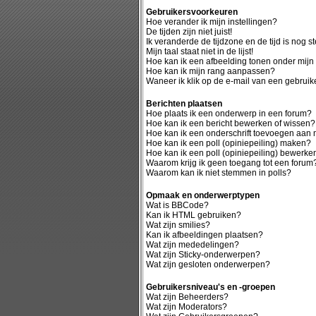
Gebruikersvoorkeuren
Hoe verander ik mijn instellingen?
De tijden zijn niet juist!
Ik veranderde de tijdzone en de tijd is nog st
Mijn taal staat niet in de lijst!
Hoe kan ik een afbeelding tonen onder mij
Hoe kan ik mijn rang aanpassen?
Waneer ik klik op de e-mail van een gebruike
Berichten plaatsen
Hoe plaats ik een onderwerp in een forum?
Hoe kan ik een bericht bewerken of wissen?
Hoe kan ik een onderschrift toevoegen aan m
Hoe kan ik een poll (opiniepeiling) maken?
Hoe kan ik een poll (opiniepeiling) bewerke
Waarom krijg ik geen toegang tot een forum
Waarom kan ik niet stemmen in polls?
Opmaak en onderwerptypen
Wat is BBCode?
Kan ik HTML gebruiken?
Wat zijn smilies?
Kan ik afbeeldingen plaatsen?
Wat zijn mededelingen?
Wat zijn Sticky-onderwerpen?
Wat zijn gesloten onderwerpen?
Gebruikersniveau's en -groepen
Wat zijn Beheerders?
Wat zijn Moderators?