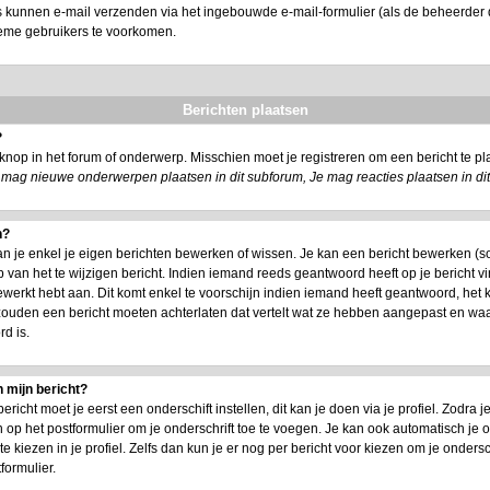
s kunnen e-mail verzenden via het ingebouwde e-mail-formulier (als de beheerder d
ieme gebruikers te voorkomen.
Berichten plaatsen
?
nop in het forum of onderwerp. Misschien moet je registreren om een bericht te 
 mag nieuwe onderwerpen plaatsen in dit subforum, Je mag reacties plaatsen in di
n?
an je enkel je eigen berichten bewerken of wissen. Je kan een bericht bewerken (s
 van het te wijzigen bericht. Indien iemand reeds geantwoord heeft op je bericht vi
 bewerkt hebt aan. Dit komt enkel te voorschijn indien iemand heeft geantwoord, het 
 zouden een bericht moeten achterlaten dat vertelt wat ze hebben aangepast en w
d is.
 mijn bericht?
icht moet je eerst een onderschift instellen, dit kan je doen via je profiel. Zodra
 op het postformulier om je onderschrift toe te voegen. Je kan ook automatisch je o
kiezen in je profiel. Zelfs dan kun je er nog per bericht voor kiezen om je ondersch
formulier.