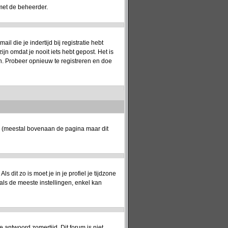
met de beheerder.
 die je indertijd bij registratie hebt
jn omdat je nooit iets hebt gepost. Het is
n. Probeer opnieuw te registreren en doe
k (meestal bovenaan de pagina maar dit
ls dit zo is moet je in je profiel je tijdzone
oals de meeste instellingen, enkel kan
e antwoord zomertijd. Dit forum is niet