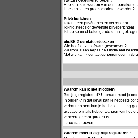
Wat zijn Gebruikersgroepen?
Hoe kan ik lid worden van een gebruikersg
Hoe kan ik een groepsmoderator worden?
Privé berichten
Ik kan geen privéberichten verzenden!
Ik krijg steeds ongewenste privéberichten!
Ik heb spam of beledigende e-mail gekregen
phpBB 2-gerelateerde zaken
Wie heeft deze software geschreven?
Waarom is een bepaalde functie niet besch
Met wie kan ik contact opnemen over misbrui
Waarom kan ik niet inloggen?
Ben je geregistreerd? Uiteraard moet je eers
inloggen)? In dat geval kan je het beste co
verbannen bent kun je het beste je inlog-geg
activatie-e-mails hebt ontvangen van het for
verkeerd geconfigureerd is.
Terug naar boven
Waarom moet ik eigenlijk registreren?