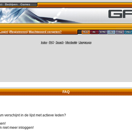
ct
Bedrijven
Games
Login!
(
Registreren
)
Wachtwoord vergeten?
Index
-
FAQ
-
Search
-
Memberlist
-
Usergroups
FAQ
 verschijnt in de lijst met actieve leden?
gen!
n niet meer inloggen!