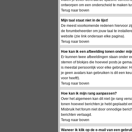
ontworpen om een onderscheid te maken tusse
Terug naar boven
Mijn taal staat niet in de lijst!
De meest voorkomende redenen hiervoor zijn 
de forumbeheerder om jouw taal te installer
website (zie link onderaan elke pagina).
Terug naar boven
Hoe kan ik een afbeelding tonen onder mi
Er kunnen twee afbeeldingen staan onder ee
sterren of blokjes die hoeveel posts je gema
is meestal persoonlijk voor elke gebruiker.
je geen avatars kan gebruiken is dit een ke
voor heeft!).
Terug naar boven
Hoe kan ik mijn rang aanpassen?
Over het algemeen kan dit niet (je rang vers
tonen hoeveel berichten je hebt geplaatst 
Misbruik het forum niet door onnodige berich
berichten verlaagd.
Terug naar boven
Waneer ik klik op de e-mail van een gebrui