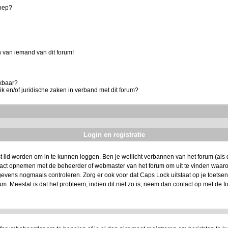
roep?
 van iemand van dit forum!
ikbaar?
k en/of juridische zaken in verband met dit forum?
Login en registratie
t lid worden om in te kunnen loggen. Ben je wellicht verbannen van het forum (als da
ntact opnemen met de beheerder of webmaster van het forum om uit te vinden waarom
evens nogmaals controleren. Zorg er ook voor dat Caps Lock uitstaat op je toetsenbo
um. Meestal is dat het probleem, indien dit niet zo is, neem dan contact op met de f