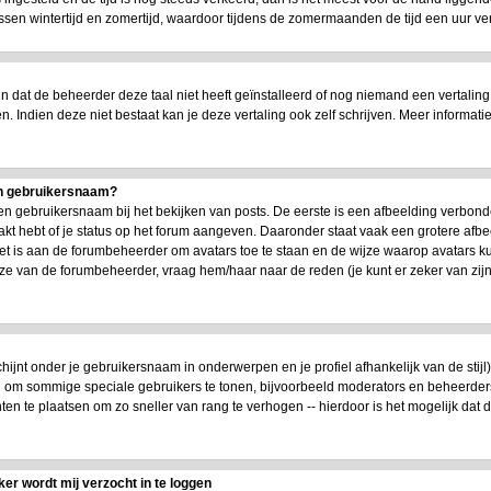
n wintertijd en zomertijd, waardoor tijdens de zomermaanden de tijd een uur versc
dat de beheerder deze taal niet heeft geïnstalleerd of nog niemand een vertaling
en. Indien deze niet bestaat kan je deze vertaling ook zelf schrijven. Meer infor
jn gebruikersnaam?
n gebruikersnaam bij het bekijken van posts. De eerste is een afbeelding verbond
akt hebt of je status op het forum aangeven. Daaronder staat vaak een grotere afbe
 Het is aan de forumbeheerder om avatars toe te staan en de wijze waarop avatars 
uze van de forumbeheerder, vraag hem/haar naar de reden (je kunt er zeker van zi
chijnt onder je gebruikersnaam in onderwerpen en je profiel afhankelijk van de stijl
en om sommige speciale gebruikers te tonen, bijvoorbeeld moderators en beheerde
ten te plaatsen om zo sneller van rang te verhogen -- hierdoor is het mogelijk dat
ker wordt mij verzocht in te loggen