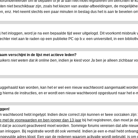
e forumbeheerder om te bepalen of je al dan niet moet registreren om berichten te k
ten niet beschikbaar zijn, zoals het kiezen van avatar-afbeeldingen, de mogelijkhe
n, enz. Het neemt slechts een paar minuten in beslag dus het is aan te bevelen om 
ij het inloggen, word je na een bepaalde tijd weer uitgelogd. Dit voorkomt misbruik
is echter niet aan te raden op een publieke PC op b.v. een universiteit, in een biblioth
am verschijnt in de lijst met actieve leden?
ikers niet weten dat ik online ben
, indien je kiest voor
Ja
ben je alleen zichbaar vo
ruggehaald kan worden, kan het er wel een nieuw wachtwoord aangemaakt worden.
lg hierna de instructies, en er wordt een nieuw wachtwoord opgestuurd naar het e-mai
oggen!
 en wachtwoord hebt ingetypt. Indien deze correct zijn kunnen er twee oorzaken zij
oe met de voorwaarden en ben jonger dan 13 jaar
bij het registreren, dan moet je de
het dat je account geactiveerd moet worden. Sommige forums vereisen dat alle nieuw
n inloggen. Bij registratie wordt dit ook vermeld. Indien je een e-mail hebt ontvang
 ingevulde adres klopt. Een van de redenen waarom activatie wordt gebruikt, is om