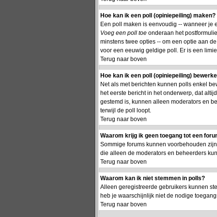
Hoe kan ik een poll (opiniepeiling) maken?
Een poll maken is eenvoudig -- wanneer je ee
Voeg een poll toe
onderaan het postformulier.
minstens twee opties -- om een optie aan de p
voor een eeuwig geldige poll. Er is een limie
Terug naar boven
Hoe kan ik een poll (opiniepeiling) bewerk
Net als met berichten kunnen polls enkel be
het eerste bericht in het onderwerp, dat alti
gestemd is, kunnen alleen moderators en be
terwijl de poll loopt.
Terug naar boven
Waarom krijg ik geen toegang tot een for
Sommige forums kunnen voorbehouden zijn aa
die alleen de moderators en beheerders ku
Terug naar boven
Waarom kan ik niet stemmen in polls?
Alleen geregistreerde gebruikers kunnen st
heb je waarschijnlijk niet de nodige toegang
Terug naar boven