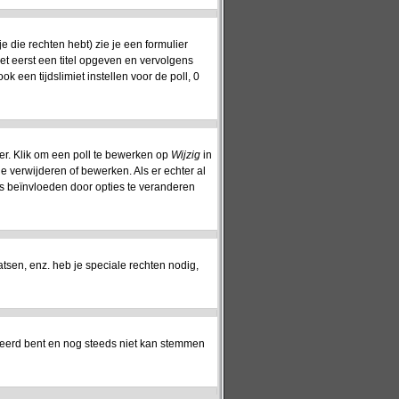
 die rechten hebt) zie je een formulier
oet eerst een titel opgeven en vervolgens
ok een tijdslimiet instellen voor de poll, 0
er. Klik om een poll te bewerken op
Wijzig
in
ie verwijderen of bewerken. Als er echter al
s beïnvloeden door opties te veranderen
sen, enz. heb je speciale rechten nodig,
reerd bent en nog steeds niet kan stemmen