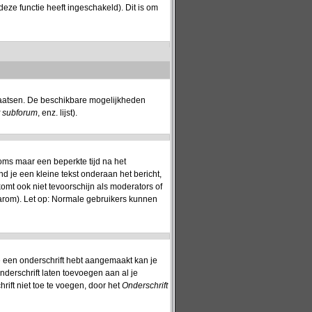
eze functie heeft ingeschakeld). Dit is om
plaatsen. De beschikbare mogelijkheden
t subforum
, enz. lijst).
oms maar een beperkte tijd na het
nd je een kleine tekst onderaan het bericht,
komt ook niet tevoorschijn als moderators of
aarom). Let op: Normale gebruikers kunnen
 je een onderschrift hebt aangemaakt kan je
nderschrift laten toevoegen aan al je
rift niet toe te voegen, door het
Onderschrift