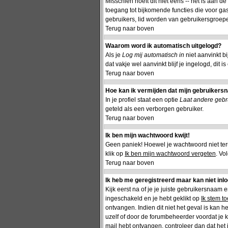
Misschien hoeft dit niet eens -- het is aan d
toegang tot bijkomende functies die voor gas
gebruikers, lid worden van gebruikersgroepe
Terug naar boven
Waarom word ik automatisch uitgelogd?
Als je
Log mij automatisch in
niet aanvinkt b
dat vakje wel aanvinkt blijf je ingelogd, dit 
Terug naar boven
Hoe kan ik vermijden dat mijn gebruikersna
In je profiel staat een optie
Laat andere gebru
geteld als een verborgen gebruiker.
Terug naar boven
Ik ben mijn wachtwoord kwijt!
Geen paniek! Hoewel je wachtwoord niet te
klik op
Ik ben mijn wachtwoord vergeten
. Vo
Terug naar boven
Ik heb me geregistreerd maar kan niet inl
Kijk eerst na of je je juiste gebruikersnaam
ingeschakeld en je hebt geklikt op
Ik stem t
ontvangen. Indien dit niet het geval is kan 
uzelf of door de forumbeheerder voordat je ka
mail hebt ontvangen, controleer dan dat het