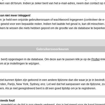
n van dit forum. Indien je zeker bent van het e-mail-adres, neem dan contact op 
kan niet meer inloggen!
 je hebt een onjuiste gebruikersnaam of wachtwoord ingegeven (controleer de e-mail
ewist voor een bepaalde reden. Indien het laatste het geval is, kan dit misschien zi
ikers te wissen die niets hebben gepost om de grootte van de database te beperke
Gebruikersvoorkeuren
eerd bent) opgeslagen in de database. Om deze aan te passen klik je op de
Profiel
-lin
t om al je instellingen te wijzigen.
e ziet kunnen tijden zijn getoond in een andere tijdzone dan die waar je je in bevindt. A
 Londen, Parijs, New York, Sydney, enz. Let wel dat het aanpassen van de tijdzone, z
 Als je niet geregistreerd bent is dit een goed tijdstip om je te registreren.
steeds fout!
is ingesteld en de tijd is nog steeds verkeerd, dan is het meest voor de hand liggend