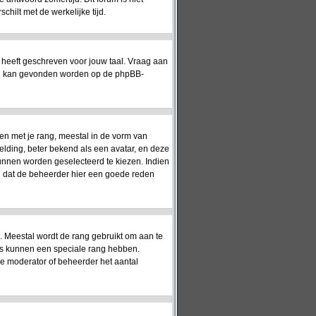
hilt met de werkelijke tijd.
 heeft geschreven voor jouw taal. Vraag aan
matie kan gevonden worden op de phpBB-
en met je rang, meestal in de vorm van
elding, beter bekend als een avatar, en deze
kunnen worden geselecteerd te kiezen. Indien
jn dat de beheerder hier een goede reden
). Meestal wordt de rang gebruikt om aan te
rs kunnen een speciale rang hebben.
 de moderator of beheerder het aantal