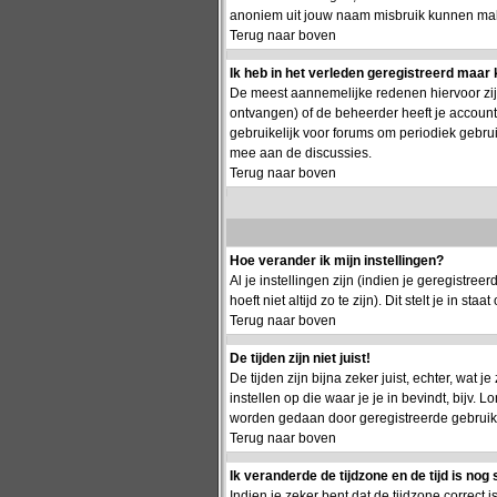
anoniem uit jouw naam misbruik kunnen make
Terug naar boven
Ik heb in het verleden geregistreerd maar 
De meest aannemelijke redenen hiervoor zijn:
ontvangen) of de beheerder heeft je account g
gebruikelijk voor forums om periodiek gebru
mee aan de discussies.
Terug naar boven
Hoe verander ik mijn instellingen?
Al je instellingen zijn (indien je geregistr
hoeft niet altijd zo te zijn). Dit stelt je in staa
Terug naar boven
De tijden zijn niet juist!
De tijden zijn bijna zeker juist, echter, wat j
instellen op die waar je je in bevindt, bijv.
worden gedaan door geregistreerde gebruikers.
Terug naar boven
Ik veranderde de tijdzone en de tijd is nog 
Indien je zeker bent dat de tijdzone correct 