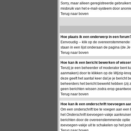
Sorry, maar alleen geregistreerde gebruiker
misbruik van het e-mail-systeem door anon
Terug naar boven
Hoe plaats ik een onderwerp in een forum
Eenvoudig -- klik op de overeenstemmende k
staan in een lijst onderaan de pagina (de
Je
Terug naar boven
Hoe kan ik een bericht bewerken of wisse
Tenzij je een beheerder of moderator bent k
aanmaken) door te klikken op de
Wijzig
-knop
deze geeft het aantal keer dat je je bericht
beheerders het bericht bewerkt hebben (zij
geen berichten wissen zodra erop geantwoor
Terug naar boven
Hoe kan ik een onderschrift toevoegen aan
Om een onderschrift toe te voegen aan een ber
het
Onderschrift toevoegen
-vakje aankruisen
berichten door de overeenstemmende optie te 
toevoegen
-vakje uit te schakelen op het post
Terug naar boven