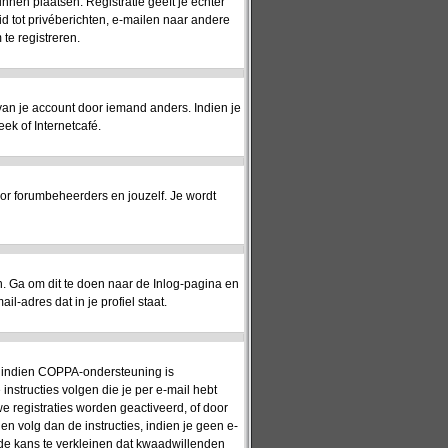
unnen plaatsen. Registratie geeft je echter
id tot privéberichten, e-mailen naar andere
te registreren.
 van je account door iemand anders. Indien je
eek of Internetcafé.
or forumbeheerders en jouzelf. Je wordt
 Ga om dit te doen naar de Inlog-pagina en
l-adres dat in je profiel staat.
n: indien COPPA-ondersteuning is
 instructies volgen die je per e-mail hebt
e registraties worden geactiveerd, of door
en volg dan de instructies, indien je geen e-
 de kans te verkleinen dat kwaadwillenden