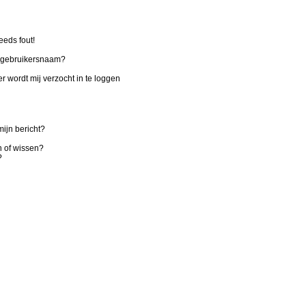
eeds fout!
n gebruikersnaam?
r wordt mij verzocht in te loggen
ijn bericht?
n of wissen?
?