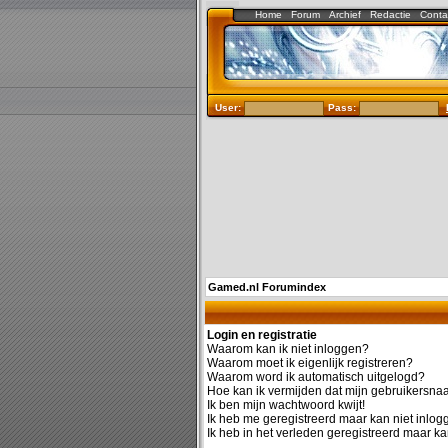
Home
Forum
Archief
Redactie
Conta
User:
Pass:
Gamed.nl Forumindex
Login en registratie
Waarom kan ik niet inloggen?
Waarom moet ik eigenlijk registreren?
Waarom word ik automatisch uitgelogd?
Hoe kan ik vermijden dat mijn gebruikersnaam
Ik ben mijn wachtwoord kwijt!
Ik heb me geregistreerd maar kan niet inlog
Ik heb in het verleden geregistreerd maar ka