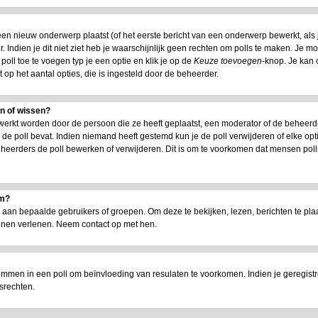
n nieuw onderwerp plaatst (of het eerste bericht van een onderwerp bewerkt, als je
 Indien je dit niet ziet heb je waarschijnlijk geen rechten om polls te maken. Je m
oll toe te voegen typ je een optie en klik je op de
Keuze toevoegen
-knop. Je kan o
t op het aantal opties, die is ingesteld door de beheerder.
en of wissen?
werkt worden door de persoon die ze heeft geplaatst, een moderator of de beheerd
jd de poll bevat. Indien niemand heeft gestemd kun je de poll verwijderen of elke opt
heerders de poll bewerken of verwijderen. Dit is om te voorkomen dat mensen poll
um?
n bepaalde gebruikers of groepen. Om deze te bekijken, lezen, berichten te plaat
nnen verlenen. Neem contact op met hen.
emmen in een poll om beïnvloeding van resulaten te voorkomen. Indien je geregist
srechten.