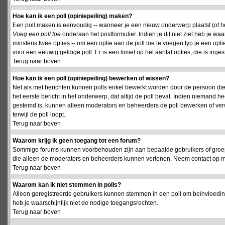
Hoe kan ik een poll (opiniepeiling) maken?
Een poll maken is eenvoudig -- wanneer je een nieuw onderwerp plaatst (of het
Voeg een poll toe
onderaan het postformulier. Indien je dit niet ziet heb je w
minstens twee opties -- om een optie aan de poll toe te voegen typ je een optie
voor een eeuwig geldige poll. Er is een limiet op het aantal opties, die is inge
Terug naar boven
Hoe kan ik een poll (opiniepeiling) bewerken of wissen?
Net als met berichten kunnen polls enkel bewerkt worden door de persoon die
het eerste bericht in het onderwerp, dat altijd de poll bevat. Indien niemand he
gestemd is, kunnen alleen moderators en beheerders de poll bewerken of verw
terwijl de poll loopt.
Terug naar boven
Waarom krijg ik geen toegang tot een forum?
Sommige forums kunnen voorbehouden zijn aan bepaalde gebruikers of groepen.
die alleen de moderators en beheerders kunnen verlenen. Neem contact op m
Terug naar boven
Waarom kan ik niet stemmen in polls?
Alleen geregistreerde gebruikers kunnen stemmen in een poll om beïnvloeding
heb je waarschijnlijk niet de nodige toegangsrechten.
Terug naar boven