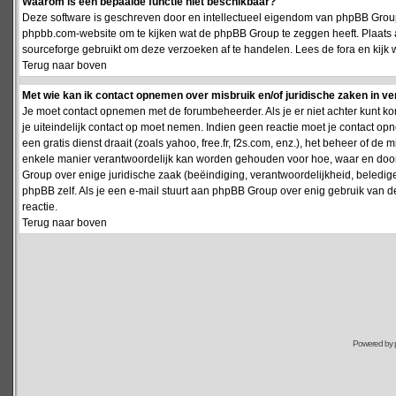
Waarom is een bepaalde functie niet beschikbaar?
Deze software is geschreven door en intellectueel eigendom van phpBB Group
phpbb.com-website om te kijken wat de phpBB Group te zeggen heeft. Plaats 
sourceforge gebruikt om deze verzoeken af te handelen. Lees de fora en kijk 
Terug naar boven
Met wie kan ik contact opnemen over misbruik en/of juridische zaken in v
Je moet contact opnemen met de forumbeheerder. Als je er niet achter kunt k
je uiteindelijk contact op moet nemen. Indien geen reactie moet je contact o
een gratis dienst draait (zoals yahoo, free.fr, f2s.com, enz.), het beheer of 
enkele manier verantwoordelijk kan worden gehouden voor hoe, waar en door 
Group over enige juridische zaak (beëindiging, verantwoordelijkheid, beledi
phpBB zelf. Als je een e-mail stuurt aan phpBB Group over enig gebruik van d
reactie.
Terug naar boven
Powered by