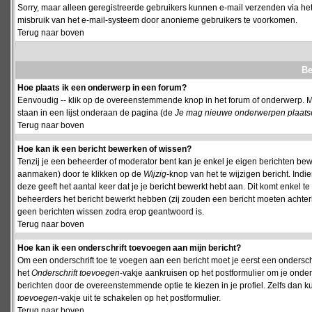
Sorry, maar alleen geregistreerde gebruikers kunnen e-mail verzenden via het
misbruik van het e-mail-systeem door anonieme gebruikers te voorkomen.
Terug naar boven
Be
Hoe plaats ik een onderwerp in een forum?
Eenvoudig -- klik op de overeenstemmende knop in het forum of onderwerp. M
staan in een lijst onderaan de pagina (de
Je mag nieuwe onderwerpen plaatsen 
Terug naar boven
Hoe kan ik een bericht bewerken of wissen?
Tenzij je een beheerder of moderator bent kan je enkel je eigen berichten be
aanmaken) door te klikken op de
Wijzig
-knop van het te wijzigen bericht. Indi
deze geeft het aantal keer dat je je bericht bewerkt hebt aan. Dit komt enkel 
beheerders het bericht bewerkt hebben (zij zouden een bericht moeten achte
geen berichten wissen zodra erop geantwoord is.
Terug naar boven
Hoe kan ik een onderschrift toevoegen aan mijn bericht?
Om een onderschrift toe te voegen aan een bericht moet je eerst een onderschift
het
Onderschrift toevoegen
-vakje aankruisen op het postformulier om je onders
berichten door de overeenstemmende optie te kiezen in je profiel. Zelfs dan ku
toevoegen
-vakje uit te schakelen op het postformulier.
Terug naar boven