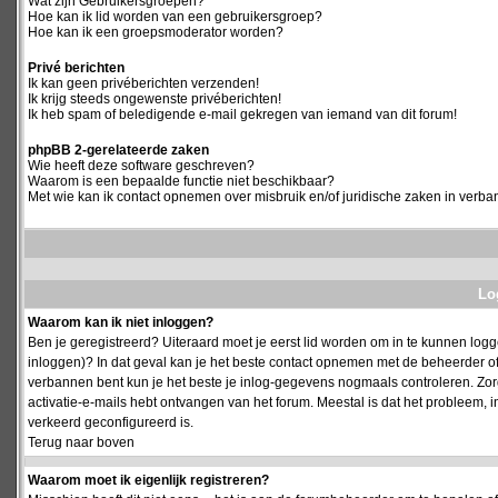
Wat zijn Gebruikersgroepen?
Hoe kan ik lid worden van een gebruikersgroep?
Hoe kan ik een groepsmoderator worden?
Privé berichten
Ik kan geen privéberichten verzenden!
Ik krijg steeds ongewenste privéberichten!
Ik heb spam of beledigende e-mail gekregen van iemand van dit forum!
phpBB 2-gerelateerde zaken
Wie heeft deze software geschreven?
Waarom is een bepaalde functie niet beschikbaar?
Met wie kan ik contact opnemen over misbruik en/of juridische zaken in verba
Log
Waarom kan ik niet inloggen?
Ben je geregistreerd? Uiteraard moet je eerst lid worden om in te kunnen logge
inloggen)? In dat geval kan je het beste contact opnemen met de beheerder of
verbannen bent kun je het beste je inlog-gegevens nogmaals controleren. Zorg e
activatie-e-mails hebt ontvangen van het forum. Meestal is dat het probleem, i
verkeerd geconfigureerd is.
Terug naar boven
Waarom moet ik eigenlijk registreren?