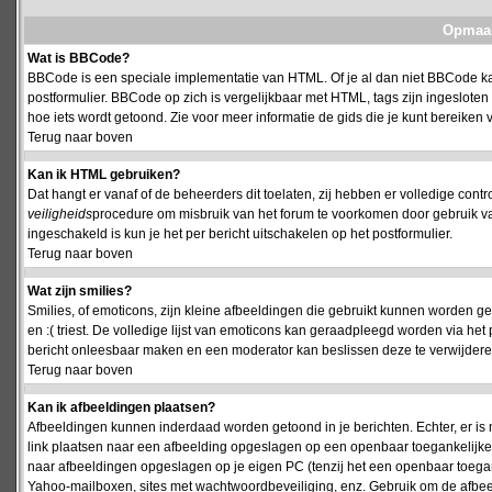
Opmaak
Wat is BBCode?
BBCode is een speciale implementatie van HTML. Of je al dan niet BBCode kan
postformulier. BBCode op zich is vergelijkbaar met HTML, tags zijn ingesloten
hoe iets wordt getoond. Zie voor meer informatie de gids die je kunt bereiken v
Terug naar boven
Kan ik HTML gebruiken?
Dat hangt er vanaf of de beheerders dit toelaten, zij hebben er volledige cont
veiligheids
procedure om misbruik van het forum te voorkomen door gebruik 
ingeschakeld is kun je het per bericht uitschakelen op het postformulier.
Terug naar boven
Wat zijn smilies?
Smilies, of emoticons, zijn kleine afbeeldingen die gebruikt kunnen worden ge
en :( triest. De volledige lijst van emoticons kan geraadpleegd worden via het 
bericht onleesbaar maken en een moderator kan beslissen deze te verwijderen o
Terug naar boven
Kan ik afbeeldingen plaatsen?
Afbeeldingen kunnen inderdaad worden getoond in je berichten. Echter, er i
link plaatsen naar een afbeelding opgeslagen op een openbaar toegankelijke w
naar afbeeldingen opgeslagen op je eigen PC (tenzij het een openbaar toegank
Yahoo-mailboxen, sites met wachtwoordbeveiliging, enz. Gebruik om de afbeel