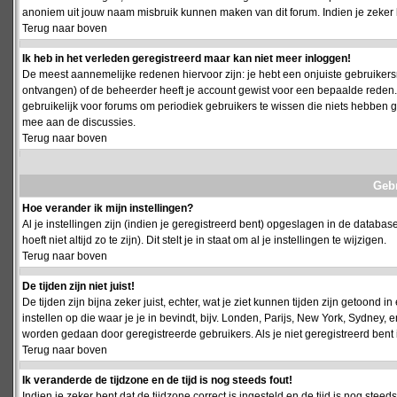
anoniem uit jouw naam misbruik kunnen maken van dit forum. Indien je zeker 
Terug naar boven
Ik heb in het verleden geregistreerd maar kan niet meer inloggen!
De meest aannemelijke redenen hiervoor zijn: je hebt een onjuiste gebruikersn
ontvangen) of de beheerder heeft je account gewist voor een bepaalde reden. Ind
gebruikelijk voor forums om periodiek gebruikers te wissen die niets hebben
mee aan de discussies.
Terug naar boven
Geb
Hoe verander ik mijn instellingen?
Al je instellingen zijn (indien je geregistreerd bent) opgeslagen in de databa
hoeft niet altijd zo te zijn). Dit stelt je in staat om al je instellingen te wijzigen.
Terug naar boven
De tijden zijn niet juist!
De tijden zijn bijna zeker juist, echter, wat je ziet kunnen tijden zijn getoond in
instellen op die waar je je in bevindt, bijv. Londen, Parijs, New York, Sydney,
worden gedaan door geregistreerde gebruikers. Als je niet geregistreerd bent is
Terug naar boven
Ik veranderde de tijdzone en de tijd is nog steeds fout!
Indien je zeker bent dat de tijdzone correct is ingesteld en de tijd is nog stee