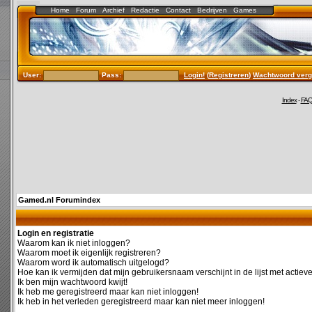
Home
Forum
Archief
Redactie
Contact
Bedrijven
Games
User:
Pass:
Login!
(
Registreren
)
Wachtwoord verg
Index
-
FA
Gamed.nl Forumindex
Login en registratie
Waarom kan ik niet inloggen?
Waarom moet ik eigenlijk registreren?
Waarom word ik automatisch uitgelogd?
Hoe kan ik vermijden dat mijn gebruikersnaam verschijnt in de lijst met actiev
Ik ben mijn wachtwoord kwijt!
Ik heb me geregistreerd maar kan niet inloggen!
Ik heb in het verleden geregistreerd maar kan niet meer inloggen!