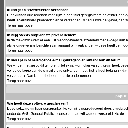
Ik kan geen privéberichten verzenden!
Hier kunnen drie redenen voor zijn: je bent niet geregistreerd en/of niet ing
heeft je verhinderd privéberichten te verzenden. Is het laatste het geval, da
Terug naar boven
Ik krijg steeds ongewenste privéberichten!
In de toekomst wordt er een lijst met ongewenste afzenders toegevoegd aan h
als je ongewenste berichten van iemand blijft ontvangen -- deze heeft de mog
Terug naar boven
Ik heb spam of beledigende e-mail gekregen van iemand van dit forum!
We vinden het spijtig dit te horen. Het e-mail-formulier van dit forum heeft b
volledige kopie van de e-mail die je ontvangen hebt, het is heel belangrijk da
verzonden). Dan kan de beheerder actie ondernemen.
Terug naar boven
phpBB 
Wie heeft deze software geschreven?
Deze software (in haar oorspronkelijke vorm) is geproduceerd door, uitgebrac
onder de GNU General Public License en mag vrij worden verspreid; zie de lin
Terug naar boven