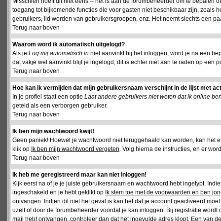
Misschien hoeft dit niet eens -- het is aan de forumbeheerder om te bepalen of 
toegang tot bijkomende functies die voor gasten niet beschikbaar zijn, zoals 
gebruikers, lid worden van gebruikersgroepen, enz. Het neemt slechts een paar
Terug naar boven
Waarom word ik automatisch uitgelogd?
Als je
Log mij automatisch in
niet aanvinkt bij het inloggen, word je na een be
dat vakje wel aanvinkt blijf je ingelogd, dit is echter niet aan te raden op een p
Terug naar boven
Hoe kan ik vermijden dat mijn gebruikersnaam verschijnt in de lijst met ac
In je profiel staat een optie
Laat andere gebruikers niet weten dat ik online be
geteld als een verborgen gebruiker.
Terug naar boven
Ik ben mijn wachtwoord kwijt!
Geen paniek! Hoewel je wachtwoord niet teruggehaald kan worden, kan het 
klik op
Ik ben mijn wachtwoord vergeten
. Volg hierna de instructies, en er wo
Terug naar boven
Ik heb me geregistreerd maar kan niet inloggen!
Kijk eerst na of je je juiste gebruikersnaam en wachtwoord hebt ingetypt. Ind
ingeschakeld en je hebt geklikt op
Ik stem toe met de voorwaarden en ben jon
ontvangen. Indien dit niet het geval is kan het dat je account geactiveerd mo
uzelf of door de forumbeheerder voordat je kan inloggen. Bij registratie wordt 
mail hebt ontvangen, controleer dan dat het ingevulde adres klopt. Een van d