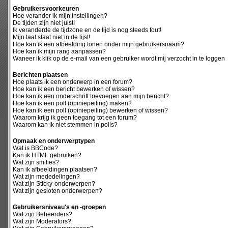
Gebruikersvoorkeuren
Hoe verander ik mijn instellingen?
De tijden zijn niet juist!
Ik veranderde de tijdzone en de tijd is nog steeds fout!
Mijn taal staat niet in de lijst!
Hoe kan ik een afbeelding tonen onder mijn gebruikersnaam?
Hoe kan ik mijn rang aanpassen?
Waneer ik klik op de e-mail van een gebruiker wordt mij verzocht in te loggen
Berichten plaatsen
Hoe plaats ik een onderwerp in een forum?
Hoe kan ik een bericht bewerken of wissen?
Hoe kan ik een onderschrift toevoegen aan mijn bericht?
Hoe kan ik een poll (opiniepeiling) maken?
Hoe kan ik een poll (opiniepeiling) bewerken of wissen?
Waarom krijg ik geen toegang tot een forum?
Waarom kan ik niet stemmen in polls?
Opmaak en onderwerptypen
Wat is BBCode?
Kan ik HTML gebruiken?
Wat zijn smilies?
Kan ik afbeeldingen plaatsen?
Wat zijn mededelingen?
Wat zijn Sticky-onderwerpen?
Wat zijn gesloten onderwerpen?
Gebruikersniveau's en -groepen
Wat zijn Beheerders?
Wat zijn Moderators?