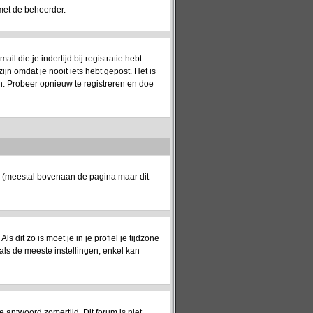
met de beheerder.
 die je indertijd bij registratie hebt
jn omdat je nooit iets hebt gepost. Het is
n. Probeer opnieuw te registreren en doe
k (meestal bovenaan de pagina maar dit
ls dit zo is moet je in je profiel je tijdzone
oals de meeste instellingen, enkel kan
e antwoord zomertijd. Dit forum is niet