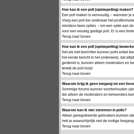
Hoe kan ik een poll (opiniepeiling) maken?
Een poll maken is eenvoudig -- wanneer je ee
Voeg een poll toe
onderaan het postformulier.
minstens twee opties -- om een optie aan de p
voor een eeuwig geldige poll. Er is een limie
Terug naar boven
Hoe kan ik een poll (opiniepeiling) bewerk
Net als met berichten kunnen polls enkel be
het eerste bericht in het onderwerp, dat alti
gestemd is, kunnen alleen moderators en be
terwijl de poll loopt.
Terug naar boven
Waarom krijg ik geen toegang tot een for
Sommige forums kunnen voorbehouden zijn aa
die alleen de moderators en beheerders ku
Terug naar boven
Waarom kan ik niet stemmen in polls?
Alleen geregistreerde gebruikers kunnen st
heb je waarschijnlijk niet de nodige toegang
Terug naar boven