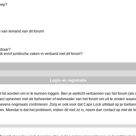
roep?
 van iemand van dit forum!
ikbaar?
k en/of juridische zaken in verband met dit forum?
Login en registratie
t lid worden om in te kunnen loggen. Ben je wellicht verbannen van het forum (als da
ntact opnemen met de beheerder of webmaster van het forum om uit te vinden waarom
evens nogmaals controleren. Zorg er ook voor dat Caps Lock uitstaat op je toetsenbo
um. Meestal is dat het probleem, indien dit niet zo is, neem dan contact op met de f