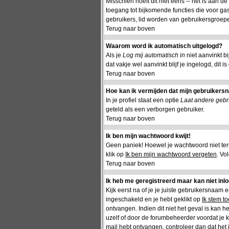
Misschien hoeft dit niet eens -- het is aan d
toegang tot bijkomende functies die voor gas
gebruikers, lid worden van gebruikersgroepe
Terug naar boven
Waarom word ik automatisch uitgelogd?
Als je
Log mij automatisch in
niet aanvinkt b
dat vakje wel aanvinkt blijf je ingelogd, dit 
Terug naar boven
Hoe kan ik vermijden dat mijn gebruikersna
In je profiel staat een optie
Laat andere gebru
geteld als een verborgen gebruiker.
Terug naar boven
Ik ben mijn wachtwoord kwijt!
Geen paniek! Hoewel je wachtwoord niet te
klik op
Ik ben mijn wachtwoord vergeten
. Vo
Terug naar boven
Ik heb me geregistreerd maar kan niet inl
Kijk eerst na of je je juiste gebruikersnaam
ingeschakeld en je hebt geklikt op
Ik stem t
ontvangen. Indien dit niet het geval is kan 
uzelf of door de forumbeheerder voordat je ka
mail hebt ontvangen, controleer dan dat het