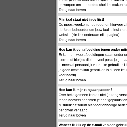
ontworpen om een onderscheid te maken tusse
Terug naar boven
Mijn taal staat niet in de lijst!
De meest voorkomende redenen hiervoor zijn 
de forumbeheerder om jouw taal te installer
website (zie link onderaan elke pagina).
Terug naar boven
Hoe kan ik een afbeelding tonen onder mi
Er kunnen twee afbeeldingen staan onder ee
sterren of blokjes die hoeveel posts je gema
is meestal persoonlijk voor elke gebruiker.
je geen avatars kan gebruiken is dit een ke
voor heeft!).
Terug naar boven
Hoe kan ik mijn rang aanpassen?
Over het algemeen kan dit niet (je rang vers
tonen hoeveel berichten je hebt geplaatst 
Misbruik het forum niet door onnodige berich
berichten verlaagd.
Terug naar boven
Waneer ik klik op de e-mail van een gebrui