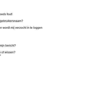
eeds fout!
n gebruikersnaam?
r wordt mij verzocht in te loggen
ijn bericht?
n of wissen?
?