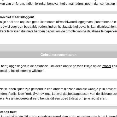
n van dit forum. Indien je zeker bent van het e-mail-adres, neem dan contact op 
kan niet meer inloggen!
 je hebt een onjuiste gebruikersnaam of wachtwoord ingegeven (controleer de e-mail
ewist voor een bepaalde reden. Indien het laatste het geval is, kan dit misschien zi
ikers te wissen die niets hebben gepost om de grootte van de database te beperke
Gebruikersvoorkeuren
eerd bent) opgeslagen in de database. Om deze aan te passen klik je op de
Profiel
-lin
t om al je instellingen te wijzigen.
e ziet kunnen tijden zijn getoond in een andere tijdzone dan die waar je je in bevindt. A
 Londen, Parijs, New York, Sydney, enz. Let wel dat het aanpassen van de tijdzone, z
 Als je niet geregistreerd bent is dit een goed tijdstip om je te registreren.
steeds fout!
is ingesteld en de tijd is nog steeds verkeerd, dan is het meest voor de hand liggend