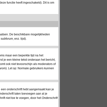
eze functie heeft ingeschakeld). Dit is om
plaatsen. De beschikbare mogelijkheden
t subforum
, enz. lijst).
oms maar een beperkte tijd na het
nd je een kleine tekst onderaan het bericht,
komt ook niet tevoorschijn als moderators of
aarom). Let op: Normale gebruikers kunnen
 je een onderschrift hebt aangemaakt kan je
nderschrift laten toevoegen aan al je
rift niet toe te voegen, door het
Onderschrift