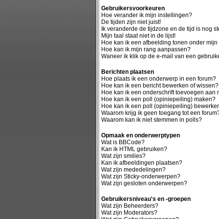
Gebruikersvoorkeuren
Hoe verander ik mijn instellingen?
De tijden zijn niet juist!
Ik veranderde de tijdzone en de tijd is nog st
Mijn taal staat niet in de lijst!
Hoe kan ik een afbeelding tonen onder mij
Hoe kan ik mijn rang aanpassen?
Waneer ik klik op de e-mail van een gebruike
Berichten plaatsen
Hoe plaats ik een onderwerp in een forum?
Hoe kan ik een bericht bewerken of wissen?
Hoe kan ik een onderschrift toevoegen aan m
Hoe kan ik een poll (opiniepeiling) maken?
Hoe kan ik een poll (opiniepeiling) bewerke
Waarom krijg ik geen toegang tot een forum
Waarom kan ik niet stemmen in polls?
Opmaak en onderwerptypen
Wat is BBCode?
Kan ik HTML gebruiken?
Wat zijn smilies?
Kan ik afbeeldingen plaatsen?
Wat zijn mededelingen?
Wat zijn Sticky-onderwerpen?
Wat zijn gesloten onderwerpen?
Gebruikersniveau's en -groepen
Wat zijn Beheerders?
Wat zijn Moderators?