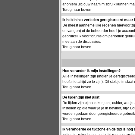
anoniem uit jouw naam misbruik kunnen make
Terug naar boven
Ik heb in het verleden geregistreerd maar 
De meest aannemelijke redenen hiervoor zijn:
ontvangen) of de beheerder heeft je account g
gebruikelijk voor forums om periodiek gebru
mee aan de discussies.
Terug naar boven
Hoe verander ik mijn instellingen?
Al je instellingen zijn (indien je geregistr
hoeft niet altijd zo te zijn). Dit stelt je in staa
Terug naar boven
De tijden zijn niet juist!
De tijden zijn bijna zeker juist, echter, wat j
instellen op die waar je je in bevindt, bijv.
worden gedaan door geregistreerde gebruikers.
Terug naar boven
Ik veranderde de tijdzone en de tijd is nog 
Indien je zeker bent dat de tijdzone correct 