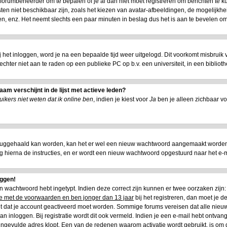
e forumbeheerder om te bepalen of je al dan niet moet registreren om berichten te k
ten niet beschikbaar zijn, zoals het kiezen van avatar-afbeeldingen, de mogelijkhe
n, enz. Het neemt slechts een paar minuten in beslag dus het is aan te bevelen om 
ij het inloggen, word je na een bepaalde tijd weer uitgelogd. Dit voorkomt misbruik
is echter niet aan te raden op een publieke PC op b.v. een universiteit, in een biblioth
am verschijnt in de lijst met actieve leden?
ikers niet weten dat ik online ben
, indien je kiest voor
Ja
ben je alleen zichbaar vo
ruggehaald kan worden, kan het er wel een nieuw wachtwoord aangemaakt worden.
lg hierna de instructies, en er wordt een nieuw wachtwoord opgestuurd naar het e-mai
oggen!
 en wachtwoord hebt ingetypt. Indien deze correct zijn kunnen er twee oorzaken zij
oe met de voorwaarden en ben jonger dan 13 jaar
bij het registreren, dan moet je de
het dat je account geactiveerd moet worden. Sommige forums vereisen dat alle nieuw
n inloggen. Bij registratie wordt dit ook vermeld. Indien je een e-mail hebt ontvang
 ingevulde adres klopt. Een van de redenen waarom activatie wordt gebruikt, is om