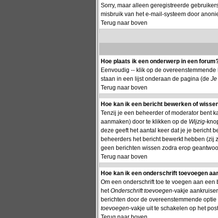
Sorry, maar alleen geregistreerde gebruiker
misbruik van het e-mail-systeem door anon
Terug naar boven
Hoe plaats ik een onderwerp in een forum
Eenvoudig -- klik op de overeenstemmende k
staan in een lijst onderaan de pagina (de
Je
Terug naar boven
Hoe kan ik een bericht bewerken of wisse
Tenzij je een beheerder of moderator bent k
aanmaken) door te klikken op de
Wijzig
-knop
deze geeft het aantal keer dat je je bericht
beheerders het bericht bewerkt hebben (zij
geen berichten wissen zodra erop geantwoor
Terug naar boven
Hoe kan ik een onderschrift toevoegen aan
Om een onderschrift toe te voegen aan een ber
het
Onderschrift toevoegen
-vakje aankruisen
berichten door de overeenstemmende optie te 
toevoegen
-vakje uit te schakelen op het post
Terug naar boven