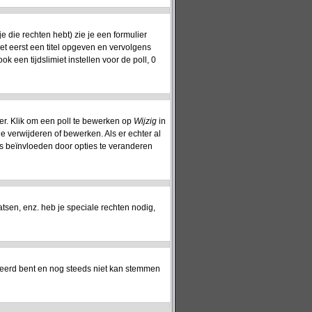
 die rechten hebt) zie je een formulier
oet eerst een titel opgeven en vervolgens
ok een tijdslimiet instellen voor de poll, 0
er. Klik om een poll te bewerken op
Wijzig
in
ie verwijderen of bewerken. Als er echter al
s beïnvloeden door opties te veranderen
sen, enz. heb je speciale rechten nodig,
reerd bent en nog steeds niet kan stemmen