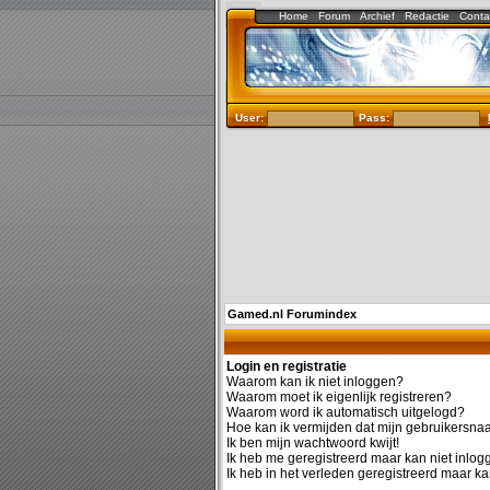
Home
Forum
Archief
Redactie
Conta
User:
Pass:
Gamed.nl Forumindex
Login en registratie
Waarom kan ik niet inloggen?
Waarom moet ik eigenlijk registreren?
Waarom word ik automatisch uitgelogd?
Hoe kan ik vermijden dat mijn gebruikersnaam
Ik ben mijn wachtwoord kwijt!
Ik heb me geregistreerd maar kan niet inlog
Ik heb in het verleden geregistreerd maar ka