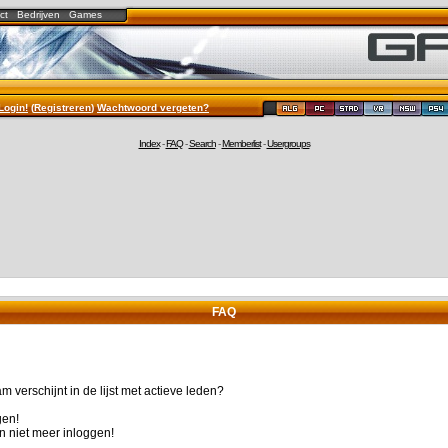
ct
Bedrijven
Games
Login!
(
Registreren
)
Wachtwoord vergeten?
Index
-
FAQ
-
Search
-
Memberlist
-
Usergroups
FAQ
 verschijnt in de lijst met actieve leden?
gen!
n niet meer inloggen!