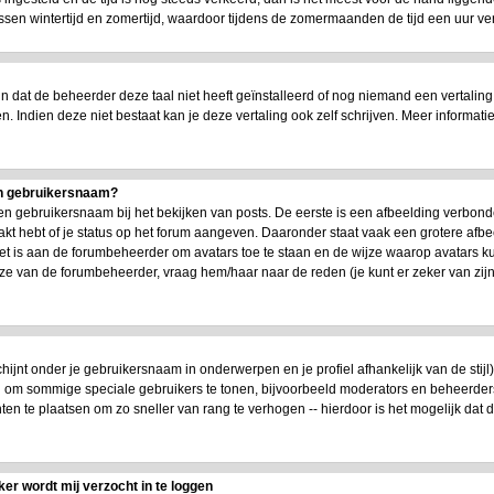
n wintertijd en zomertijd, waardoor tijdens de zomermaanden de tijd een uur versc
dat de beheerder deze taal niet heeft geïnstalleerd of nog niemand een vertaling
en. Indien deze niet bestaat kan je deze vertaling ook zelf schrijven. Meer infor
jn gebruikersnaam?
n gebruikersnaam bij het bekijken van posts. De eerste is een afbeelding verbond
akt hebt of je status op het forum aangeven. Daaronder staat vaak een grotere afbe
 Het is aan de forumbeheerder om avatars toe te staan en de wijze waarop avatars 
uze van de forumbeheerder, vraag hem/haar naar de reden (je kunt er zeker van zi
chijnt onder je gebruikersnaam in onderwerpen en je profiel afhankelijk van de stijl
en om sommige speciale gebruikers te tonen, bijvoorbeeld moderators en beheerde
ten te plaatsen om zo sneller van rang te verhogen -- hierdoor is het mogelijk dat
ker wordt mij verzocht in te loggen