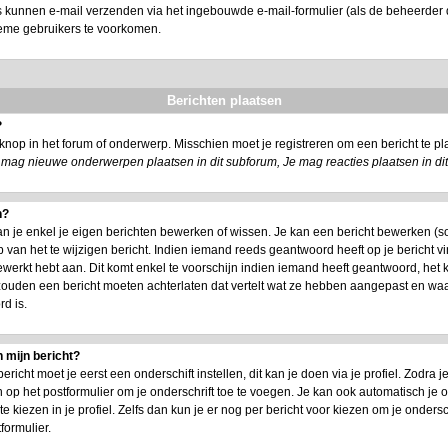
s kunnen e-mail verzenden via het ingebouwde e-mail-formulier (als de beheerder d
ieme gebruikers te voorkomen.
Berichten plaatsen
?
nop in het forum of onderwerp. Misschien moet je registreren om een bericht te 
 mag nieuwe onderwerpen plaatsen in dit subforum, Je mag reacties plaatsen in di
n?
an je enkel je eigen berichten bewerken of wissen. Je kan een bericht bewerken (s
 van het te wijzigen bericht. Indien iemand reeds geantwoord heeft op je bericht vi
 bewerkt hebt aan. Dit komt enkel te voorschijn indien iemand heeft geantwoord, het 
 zouden een bericht moeten achterlaten dat vertelt wat ze hebben aangepast en w
d is.
 mijn bericht?
icht moet je eerst een onderschift instellen, dit kan je doen via je profiel. Zodra
 op het postformulier om je onderschrift toe te voegen. Je kan ook automatisch je o
kiezen in je profiel. Zelfs dan kun je er nog per bericht voor kiezen om je ondersch
formulier.