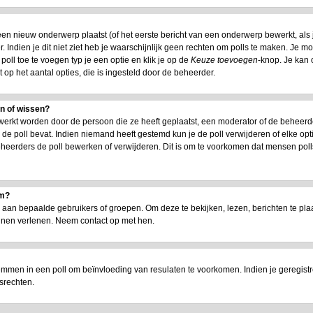
n nieuw onderwerp plaatst (of het eerste bericht van een onderwerp bewerkt, als je
 Indien je dit niet ziet heb je waarschijnlijk geen rechten om polls te maken. Je m
oll toe te voegen typ je een optie en klik je op de
Keuze toevoegen
-knop. Je kan o
t op het aantal opties, die is ingesteld door de beheerder.
en of wissen?
werkt worden door de persoon die ze heeft geplaatst, een moderator of de beheerd
jd de poll bevat. Indien niemand heeft gestemd kun je de poll verwijderen of elke opt
heerders de poll bewerken of verwijderen. Dit is om te voorkomen dat mensen poll
um?
n bepaalde gebruikers of groepen. Om deze te bekijken, lezen, berichten te plaat
nnen verlenen. Neem contact op met hen.
emmen in een poll om beïnvloeding van resulaten te voorkomen. Indien je geregist
srechten.