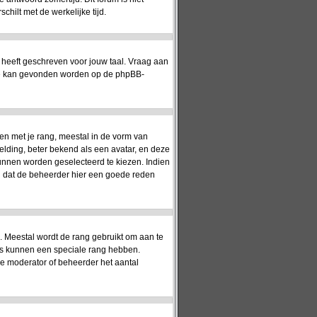
hilt met de werkelijke tijd.
 heeft geschreven voor jouw taal. Vraag aan
matie kan gevonden worden op de phpBB-
en met je rang, meestal in de vorm van
elding, beter bekend als een avatar, en deze
kunnen worden geselecteerd te kiezen. Indien
jn dat de beheerder hier een goede reden
). Meestal wordt de rang gebruikt om aan te
rs kunnen een speciale rang hebben.
 de moderator of beheerder het aantal