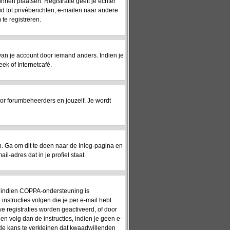
unnen plaatsen. Registratie geeft je echter
id tot privéberichten, e-mailen naar andere
te registreren.
 van je account door iemand anders. Indien je
eek of Internetcafé.
or forumbeheerders en jouzelf. Je wordt
 Ga om dit te doen naar de Inlog-pagina en
l-adres dat in je profiel staat.
n: indien COPPA-ondersteuning is
 instructies volgen die je per e-mail hebt
e registraties worden geactiveerd, of door
en volg dan de instructies, indien je geen e-
 de kans te verkleinen dat kwaadwillenden