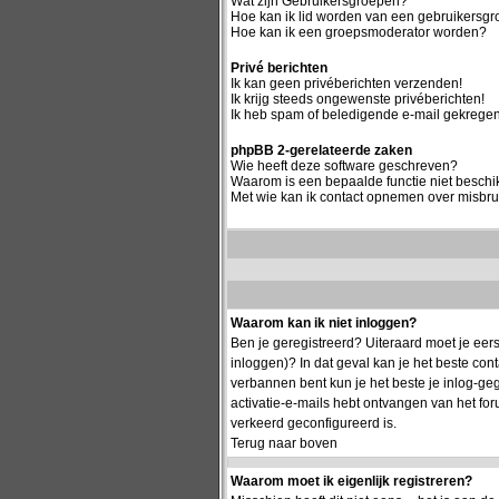
Wat zijn Gebruikersgroepen?
Hoe kan ik lid worden van een gebruikersg
Hoe kan ik een groepsmoderator worden?
Privé berichten
Ik kan geen privéberichten verzenden!
Ik krijg steeds ongewenste privéberichten!
Ik heb spam of beledigende e-mail gekregen
phpBB 2-gerelateerde zaken
Wie heeft deze software geschreven?
Waarom is een bepaalde functie niet besch
Met wie kan ik contact opnemen over misbrui
Waarom kan ik niet inloggen?
Ben je geregistreerd? Uiteraard moet je eers
inloggen)? In dat geval kan je het beste co
verbannen bent kun je het beste je inlog-geg
activatie-e-mails hebt ontvangen van het for
verkeerd geconfigureerd is.
Terug naar boven
Waarom moet ik eigenlijk registreren?