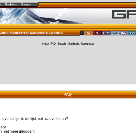
ct
Bedrijven
Games
Login!
(
Registreren
)
Wachtwoord vergeten?
Index
-
FAQ
-
Search
-
Memberlist
-
Usergroups
FAQ
 verschijnt in de lijst met actieve leden?
gen!
n niet meer inloggen!