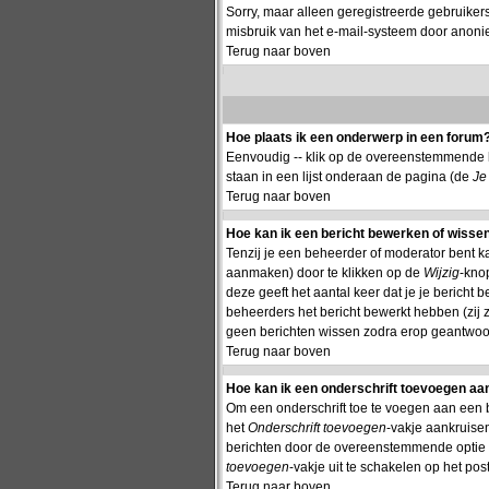
Sorry, maar alleen geregistreerde gebruiker
misbruik van het e-mail-systeem door anon
Terug naar boven
Hoe plaats ik een onderwerp in een forum
Eenvoudig -- klik op de overeenstemmende k
staan in een lijst onderaan de pagina (de
Je
Terug naar boven
Hoe kan ik een bericht bewerken of wisse
Tenzij je een beheerder of moderator bent k
aanmaken) door te klikken op de
Wijzig
-knop
deze geeft het aantal keer dat je je bericht
beheerders het bericht bewerkt hebben (zij
geen berichten wissen zodra erop geantwoor
Terug naar boven
Hoe kan ik een onderschrift toevoegen aan
Om een onderschrift toe te voegen aan een ber
het
Onderschrift toevoegen
-vakje aankruisen
berichten door de overeenstemmende optie te 
toevoegen
-vakje uit te schakelen op het post
Terug naar boven