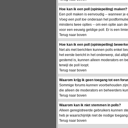
Hoe kan ik een poll (opiniepeiling) maken?
Een poll maken is eenvoudig -- wanneer je ee
Voeg een poll toe
onderaan het postformulier.
minstens twee opties -- om een optie aan de p
voor een eeuwig geldige poll. Er is een limie
Terug naar boven
Hoe kan ik een poll (opiniepeiling) bewerk
Net als met berichten kunnen polls enkel be
het eerste bericht in het onderwerp, dat alti
gestemd is, kunnen alleen moderators en be
terwijl de poll loopt.
Terug naar boven
Waarom krijg ik geen toegang tot een for
Sommige forums kunnen voorbehouden zijn aa
die alleen de moderators en beheerders ku
Terug naar boven
Waarom kan ik niet stemmen in polls?
Alleen geregistreerde gebruikers kunnen st
heb je waarschijnlijk niet de nodige toegang
Terug naar boven