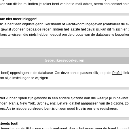
n van dit forum. Indien je zeker bent van het e-mail-adres, neem dan contact op 
kan niet meer inloggen!
 je hebt een onjuiste gebruikersnaam of wachtwoord ingegeven (controleer de e-mail
ewist voor een bepaalde reden. Indien het laatste het geval is, kan dit misschien zi
ikers te wissen die niets hebben gepost om de grootte van de database te beperke
Gebruikersvoorkeuren
eerd bent) opgeslagen in de database. Om deze aan te passen klik je op de
Profiel
-lin
t om al je instellingen te wijzigen.
e ziet kunnen tijden zijn getoond in een andere tijdzone dan die waar je je in bevindt. A
 Londen, Parijs, New York, Sydney, enz. Let wel dat het aanpassen van de tijdzone, z
 Als je niet geregistreerd bent is dit een goed tijdstip om je te registreren.
steeds fout!
is ingesteld en de tijd is nog steeds verkeerd, dan is het meest voor de hand liggend