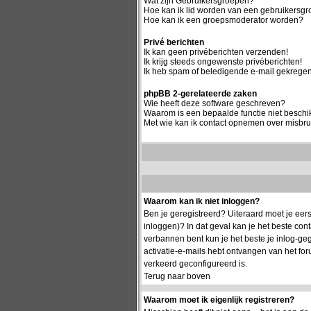
Wat zijn Gebruikersgroepen?
Hoe kan ik lid worden van een gebruikersg
Hoe kan ik een groepsmoderator worden?
Privé berichten
Ik kan geen privéberichten verzenden!
Ik krijg steeds ongewenste privéberichten!
Ik heb spam of beledigende e-mail gekregen
phpBB 2-gerelateerde zaken
Wie heeft deze software geschreven?
Waarom is een bepaalde functie niet besch
Met wie kan ik contact opnemen over misbrui
Waarom kan ik niet inloggen?
Ben je geregistreerd? Uiteraard moet je eers
inloggen)? In dat geval kan je het beste co
verbannen bent kun je het beste je inlog-geg
activatie-e-mails hebt ontvangen van het for
verkeerd geconfigureerd is.
Terug naar boven
Waarom moet ik eigenlijk registreren?