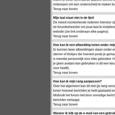
ontworpen om een onderscheid te maken tusse
Terug naar boven
Mijn taal staat niet in de lijst!
De meest voorkomende redenen hiervoor zijn 
de forumbeheerder om jouw taal te installer
website (zie link onderaan elke pagina).
Terug naar boven
Hoe kan ik een afbeelding tonen onder mi
Er kunnen twee afbeeldingen staan onder ee
sterren of blokjes die hoeveel posts je gema
is meestal persoonlijk voor elke gebruiker.
je geen avatars kan gebruiken is dit een ke
voor heeft!).
Terug naar boven
Hoe kan ik mijn rang aanpassen?
Over het algemeen kan dit niet (je rang vers
tonen hoeveel berichten je hebt geplaatst 
Misbruik het forum niet door onnodige berich
berichten verlaagd.
Terug naar boven
Waneer ik klik op de e-mail van een gebrui