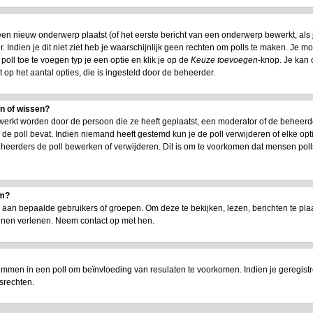
n nieuw onderwerp plaatst (of het eerste bericht van een onderwerp bewerkt, als je
 Indien je dit niet ziet heb je waarschijnlijk geen rechten om polls te maken. Je m
oll toe te voegen typ je een optie en klik je op de
Keuze toevoegen
-knop. Je kan o
t op het aantal opties, die is ingesteld door de beheerder.
en of wissen?
werkt worden door de persoon die ze heeft geplaatst, een moderator of de beheerd
jd de poll bevat. Indien niemand heeft gestemd kun je de poll verwijderen of elke opt
heerders de poll bewerken of verwijderen. Dit is om te voorkomen dat mensen poll
um?
n bepaalde gebruikers of groepen. Om deze te bekijken, lezen, berichten te plaat
nnen verlenen. Neem contact op met hen.
emmen in een poll om beïnvloeding van resulaten te voorkomen. Indien je geregist
srechten.