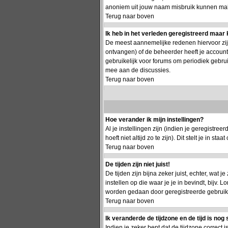
anoniem uit jouw naam misbruik kunnen make
Terug naar boven
Ik heb in het verleden geregistreerd maar 
De meest aannemelijke redenen hiervoor zijn:
ontvangen) of de beheerder heeft je account g
gebruikelijk voor forums om periodiek gebru
mee aan de discussies.
Terug naar boven
Hoe verander ik mijn instellingen?
Al je instellingen zijn (indien je geregistr
hoeft niet altijd zo te zijn). Dit stelt je in staa
Terug naar boven
De tijden zijn niet juist!
De tijden zijn bijna zeker juist, echter, wat j
instellen op die waar je je in bevindt, bijv.
worden gedaan door geregistreerde gebruikers.
Terug naar boven
Ik veranderde de tijdzone en de tijd is nog 
Indien je zeker bent dat de tijdzone correct 