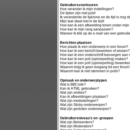
Gebruikersvoorkeuren
Hoe verander ik mijn instellingen?
De tijden zijn niet juist!
Ik veranderde de tijdzone en de tijd is nog st
Mijn taal staat niet in de lijst!
Hoe kan ik een afbeelding tonen onder mij
Hoe kan ik mijn rang aanpassen?
Waneer ik klik op de e-mail van een gebruike
Berichten plaatsen
Hoe plaats ik een onderwerp in een forum?
Hoe kan ik een bericht bewerken of wissen?
Hoe kan ik een onderschrift toevoegen aan m
Hoe kan ik een poll (opiniepeiling) maken?
Hoe kan ik een poll (opiniepeiling) bewerke
Waarom krijg ik geen toegang tot een forum
Waarom kan ik niet stemmen in polls?
Opmaak en onderwerptypen
Wat is BBCode?
Kan ik HTML gebruiken?
Wat zijn smilies?
Kan ik afbeeldingen plaatsen?
Wat zijn mededelingen?
Wat zijn Sticky-onderwerpen?
Wat zijn gesloten onderwerpen?
Gebruikersniveau's en -groepen
Wat zijn Beheerders?
Wat zijn Moderators?