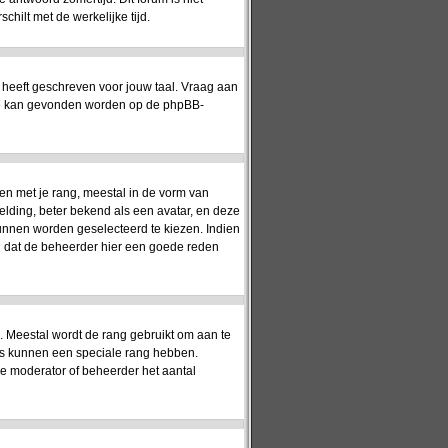
hilt met de werkelijke tijd.
 heeft geschreven voor jouw taal. Vraag aan
matie kan gevonden worden op de phpBB-
en met je rang, meestal in de vorm van
elding, beter bekend als een avatar, en deze
kunnen worden geselecteerd te kiezen. Indien
jn dat de beheerder hier een goede reden
). Meestal wordt de rang gebruikt om aan te
rs kunnen een speciale rang hebben.
 de moderator of beheerder het aantal