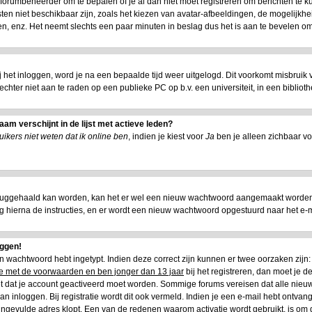
e forumbeheerder om te bepalen of je al dan niet moet registreren om berichten te k
ten niet beschikbaar zijn, zoals het kiezen van avatar-afbeeldingen, de mogelijkhe
n, enz. Het neemt slechts een paar minuten in beslag dus het is aan te bevelen om 
ij het inloggen, word je na een bepaalde tijd weer uitgelogd. Dit voorkomt misbruik
is echter niet aan te raden op een publieke PC op b.v. een universiteit, in een biblioth
am verschijnt in de lijst met actieve leden?
ikers niet weten dat ik online ben
, indien je kiest voor
Ja
ben je alleen zichbaar vo
ruggehaald kan worden, kan het er wel een nieuw wachtwoord aangemaakt worden.
lg hierna de instructies, en er wordt een nieuw wachtwoord opgestuurd naar het e-mai
oggen!
 en wachtwoord hebt ingetypt. Indien deze correct zijn kunnen er twee oorzaken zij
oe met de voorwaarden en ben jonger dan 13 jaar
bij het registreren, dan moet je de
het dat je account geactiveerd moet worden. Sommige forums vereisen dat alle nieuw
n inloggen. Bij registratie wordt dit ook vermeld. Indien je een e-mail hebt ontvang
 ingevulde adres klopt. Een van de redenen waarom activatie wordt gebruikt, is om