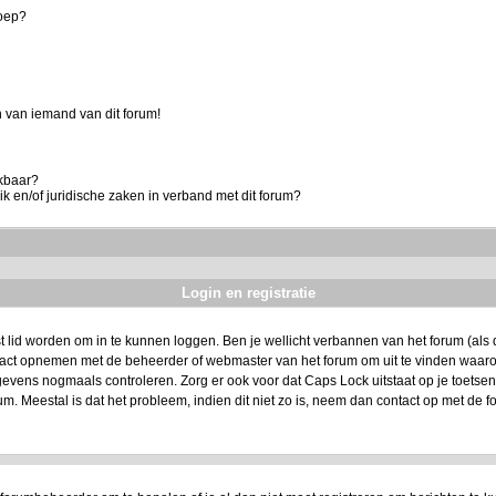
roep?
 van iemand van dit forum!
ikbaar?
k en/of juridische zaken in verband met dit forum?
Login en registratie
t lid worden om in te kunnen loggen. Ben je wellicht verbannen van het forum (als da
ntact opnemen met de beheerder of webmaster van het forum om uit te vinden waarom
evens nogmaals controleren. Zorg er ook voor dat Caps Lock uitstaat op je toetsenbo
um. Meestal is dat het probleem, indien dit niet zo is, neem dan contact op met de f