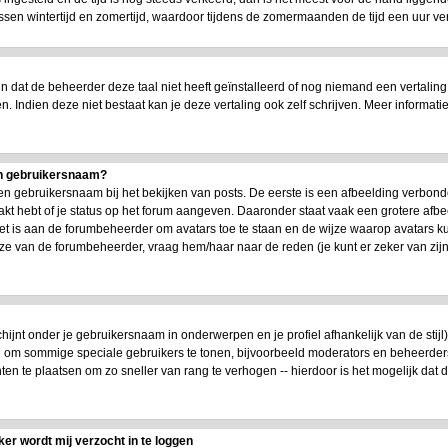
n wintertijd en zomertijd, waardoor tijdens de zomermaanden de tijd een uur versc
dat de beheerder deze taal niet heeft geïnstalleerd of nog niemand een vertaling
en. Indien deze niet bestaat kan je deze vertaling ook zelf schrijven. Meer infor
jn gebruikersnaam?
n gebruikersnaam bij het bekijken van posts. De eerste is een afbeelding verbond
akt hebt of je status op het forum aangeven. Daaronder staat vaak een grotere afbe
 Het is aan de forumbeheerder om avatars toe te staan en de wijze waarop avatars 
uze van de forumbeheerder, vraag hem/haar naar de reden (je kunt er zeker van zi
chijnt onder je gebruikersnaam in onderwerpen en je profiel afhankelijk van de stijl
en om sommige speciale gebruikers te tonen, bijvoorbeeld moderators en beheerde
ten te plaatsen om zo sneller van rang te verhogen -- hierdoor is het mogelijk dat
ker wordt mij verzocht in te loggen