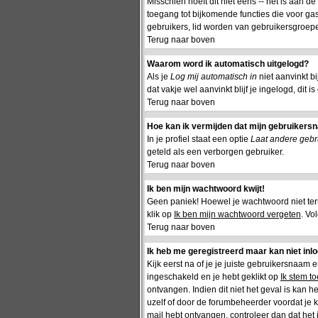
Misschien hoeft dit niet eens -- het is aan d
toegang tot bijkomende functies die voor gas
gebruikers, lid worden van gebruikersgroepe
Terug naar boven
Waarom word ik automatisch uitgelogd?
Als je
Log mij automatisch in
niet aanvinkt b
dat vakje wel aanvinkt blijf je ingelogd, dit 
Terug naar boven
Hoe kan ik vermijden dat mijn gebruikersna
In je profiel staat een optie
Laat andere gebru
geteld als een verborgen gebruiker.
Terug naar boven
Ik ben mijn wachtwoord kwijt!
Geen paniek! Hoewel je wachtwoord niet te
klik op
Ik ben mijn wachtwoord vergeten
. Vo
Terug naar boven
Ik heb me geregistreerd maar kan niet inl
Kijk eerst na of je je juiste gebruikersnaam
ingeschakeld en je hebt geklikt op
Ik stem t
ontvangen. Indien dit niet het geval is kan 
uzelf of door de forumbeheerder voordat je ka
mail hebt ontvangen, controleer dan dat het