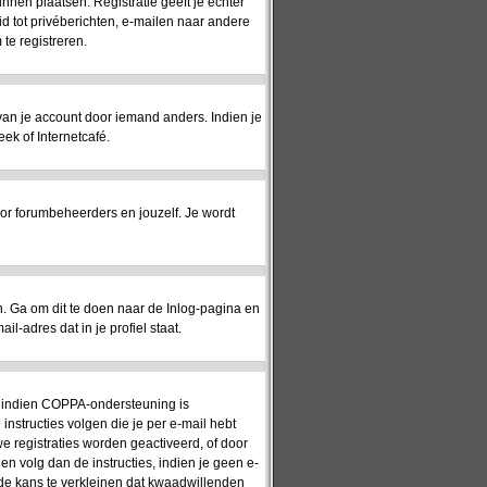
unnen plaatsen. Registratie geeft je echter
id tot privéberichten, e-mailen naar andere
te registreren.
 van je account door iemand anders. Indien je
eek of Internetcafé.
or forumbeheerders en jouzelf. Je wordt
 Ga om dit te doen naar de Inlog-pagina en
l-adres dat in je profiel staat.
n: indien COPPA-ondersteuning is
 instructies volgen die je per e-mail hebt
e registraties worden geactiveerd, of door
en volg dan de instructies, indien je geen e-
 de kans te verkleinen dat kwaadwillenden