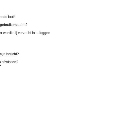
eeds fout!
n gebruikersnaam?
r wordt mij verzocht in te loggen
ijn bericht?
n of wissen?
?