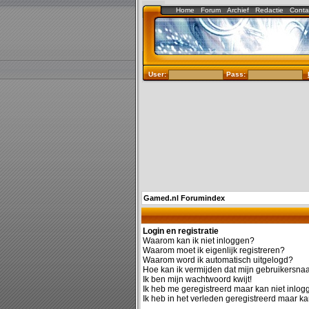
Home
Forum
Archief
Redactie
Conta
User:
Pass:
Gamed.nl Forumindex
Login en registratie
Waarom kan ik niet inloggen?
Waarom moet ik eigenlijk registreren?
Waarom word ik automatisch uitgelogd?
Hoe kan ik vermijden dat mijn gebruikersnaam
Ik ben mijn wachtwoord kwijt!
Ik heb me geregistreerd maar kan niet inlog
Ik heb in het verleden geregistreerd maar ka