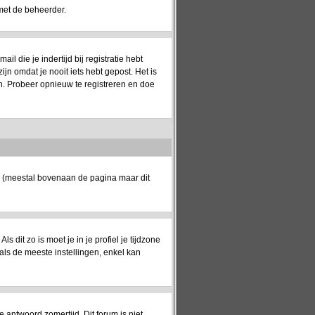
met de beheerder.
 die je indertijd bij registratie hebt
jn omdat je nooit iets hebt gepost. Het is
n. Probeer opnieuw te registreren en doe
k (meestal bovenaan de pagina maar dit
ls dit zo is moet je in je profiel je tijdzone
oals de meeste instellingen, enkel kan
e antwoord zomertijd. Dit forum is niet