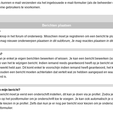
s kunnen e-mail verzenden via het ingebouwde e-mail-formulier (als de beheerder d
ieme gebruikers te voorkomen.
Berichten plaatsen
?
nop in het forum of onderwerp. Misschien moet je registreren om een bericht te 
 mag nieuwe onderwerpen plaatsen in dit subforum, Je mag reacties plaatsen in di
n?
an je enkel je eigen berichten bewerken of wissen. Je kan een bericht bewerken (s
 van het te wijzigen bericht. Indien iemand reeds geantwoord heeft op je bericht vi
 bewerkt hebt aan. Dit komt enkel te voorschijn indien iemand heeft geantwoord, het 
 zouden een bericht moeten achterlaten dat vertelt wat ze hebben aangepast en w
d is.
 mijn bericht?
icht moet je eerst een onderschift instellen, dit kan je doen via je profiel. Zodra
 op het postformulier om je onderschrift toe te voegen. Je kan ook automatisch je o
kiezen in je profiel. Zelfs dan kun je er nog per bericht voor kiezen om je ondersch
formulier.