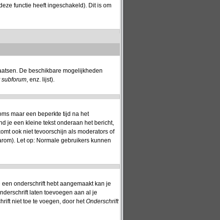
eze functie heeft ingeschakeld). Dit is om
plaatsen. De beschikbare mogelijkheden
t subforum
, enz. lijst).
oms maar een beperkte tijd na het
nd je een kleine tekst onderaan het bericht,
komt ook niet tevoorschijn als moderators of
aarom). Let op: Normale gebruikers kunnen
 je een onderschrift hebt aangemaakt kan je
nderschrift laten toevoegen aan al je
rift niet toe te voegen, door het
Onderschrift