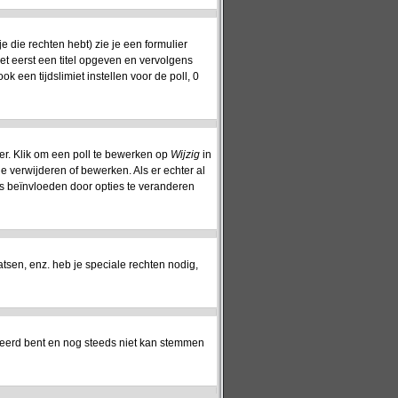
 die rechten hebt) zie je een formulier
oet eerst een titel opgeven en vervolgens
ok een tijdslimiet instellen voor de poll, 0
er. Klik om een poll te bewerken op
Wijzig
in
ie verwijderen of bewerken. Als er echter al
s beïnvloeden door opties te veranderen
sen, enz. heb je speciale rechten nodig,
reerd bent en nog steeds niet kan stemmen