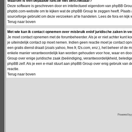
Waarom is een bepaalde functie niet beschikbaar?
Deze software is geschreven door en intellectueel eigendom van phpBB Group
phpbb.com-website om te kijken wat de phpBB Group te zeggen heeft. Plaats 
sourceforge gebruikt om deze verzoeken af te handelen. Lees de fora en kijk 
Terug naar boven
Met wie kan ik contact opnemen over misbruik en/of juridische zaken in v
Je moet contact opnemen met de forumbeheerder. Als je er niet achter kunt k
je uiteindelijk contact op moet nemen. Indien geen reactie moet je contact o
een gratis dienst draait (zoals yahoo, free.fr, f2s.com, enz.), het beheer of 
enkele manier verantwoordelijk kan worden gehouden voor hoe, waar en door 
Group over enige juridische zaak (beëindiging, verantwoordelijkheid, beledi
phpBB zelf. Als je een e-mail stuurt aan phpBB Group over enig gebruik van d
reactie.
Terug naar boven
Powered by