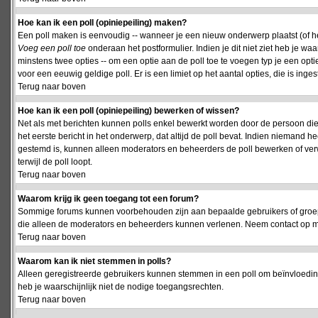
Hoe kan ik een poll (opiniepeiling) maken?
Een poll maken is eenvoudig -- wanneer je een nieuw onderwerp plaatst (of het
Voeg een poll toe
onderaan het postformulier. Indien je dit niet ziet heb je w
minstens twee opties -- om een optie aan de poll toe te voegen typ je een optie
voor een eeuwig geldige poll. Er is een limiet op het aantal opties, die is inge
Terug naar boven
Hoe kan ik een poll (opiniepeiling) bewerken of wissen?
Net als met berichten kunnen polls enkel bewerkt worden door de persoon die
het eerste bericht in het onderwerp, dat altijd de poll bevat. Indien niemand he
gestemd is, kunnen alleen moderators en beheerders de poll bewerken of verw
terwijl de poll loopt.
Terug naar boven
Waarom krijg ik geen toegang tot een forum?
Sommige forums kunnen voorbehouden zijn aan bepaalde gebruikers of groepen.
die alleen de moderators en beheerders kunnen verlenen. Neem contact op m
Terug naar boven
Waarom kan ik niet stemmen in polls?
Alleen geregistreerde gebruikers kunnen stemmen in een poll om beïnvloeding
heb je waarschijnlijk niet de nodige toegangsrechten.
Terug naar boven