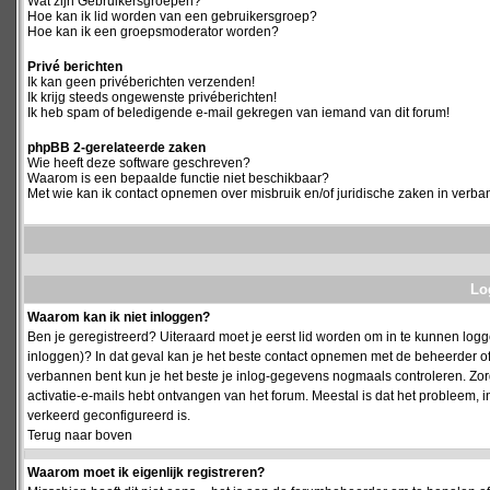
Wat zijn Gebruikersgroepen?
Hoe kan ik lid worden van een gebruikersgroep?
Hoe kan ik een groepsmoderator worden?
Privé berichten
Ik kan geen privéberichten verzenden!
Ik krijg steeds ongewenste privéberichten!
Ik heb spam of beledigende e-mail gekregen van iemand van dit forum!
phpBB 2-gerelateerde zaken
Wie heeft deze software geschreven?
Waarom is een bepaalde functie niet beschikbaar?
Met wie kan ik contact opnemen over misbruik en/of juridische zaken in verba
Log
Waarom kan ik niet inloggen?
Ben je geregistreerd? Uiteraard moet je eerst lid worden om in te kunnen logge
inloggen)? In dat geval kan je het beste contact opnemen met de beheerder of
verbannen bent kun je het beste je inlog-gegevens nogmaals controleren. Zorg e
activatie-e-mails hebt ontvangen van het forum. Meestal is dat het probleem, i
verkeerd geconfigureerd is.
Terug naar boven
Waarom moet ik eigenlijk registreren?