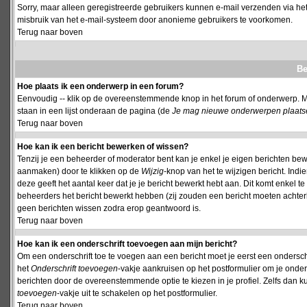
Sorry, maar alleen geregistreerde gebruikers kunnen e-mail verzenden via het
misbruik van het e-mail-systeem door anonieme gebruikers te voorkomen.
Terug naar boven
Be
Hoe plaats ik een onderwerp in een forum?
Eenvoudig -- klik op de overeenstemmende knop in het forum of onderwerp. M
staan in een lijst onderaan de pagina (de
Je mag nieuwe onderwerpen plaatsen 
Terug naar boven
Hoe kan ik een bericht bewerken of wissen?
Tenzij je een beheerder of moderator bent kan je enkel je eigen berichten be
aanmaken) door te klikken op de
Wijzig
-knop van het te wijzigen bericht. Indi
deze geeft het aantal keer dat je je bericht bewerkt hebt aan. Dit komt enkel 
beheerders het bericht bewerkt hebben (zij zouden een bericht moeten achte
geen berichten wissen zodra erop geantwoord is.
Terug naar boven
Hoe kan ik een onderschrift toevoegen aan mijn bericht?
Om een onderschrift toe te voegen aan een bericht moet je eerst een onderschift
het
Onderschrift toevoegen
-vakje aankruisen op het postformulier om je onders
berichten door de overeenstemmende optie te kiezen in je profiel. Zelfs dan ku
toevoegen
-vakje uit te schakelen op het postformulier.
Terug naar boven