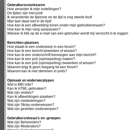
Gebruikersvoorkeuren
Hoe verander ik mijn instellingen?
De tijden zijn niet juist!
Ik veranderde de tijdzone en de tijd is nog steeds fout!
Mijn taal staat niet in de lijst!
Hoe kan ik een afbeelding tonen onder mijn gebruikersnaam?
Hoe kan ik mijn rang aanpassen?
Waneer ik klik op de e-mail van een gebruiker wordt mij verzocht in te loggen
Berichten plaatsen
Hoe plaats ik een onderwerp in een forum?
Hoe kan ik een bericht bewerken of wissen?
Hoe kan ik een onderschrift toevoegen aan mijn bericht?
Hoe kan ik een poll (opiniepeiling) maken?
Hoe kan ik een poll (opiniepeiling) bewerken of wissen?
Waarom krijg ik geen toegang tot een forum?
Waarom kan ik niet stemmen in polls?
Opmaak en onderwerptypen
Wat is BBCode?
Kan ik HTML gebruiken?
Wat zijn smilies?
Kan ik afbeeldingen plaatsen?
Wat zijn mededelingen?
Wat zijn Sticky-onderwerpen?
Wat zijn gesloten onderwerpen?
Gebruikersniveau's en -groepen
Wat zijn Beheerders?
Wat zijn Moderators?