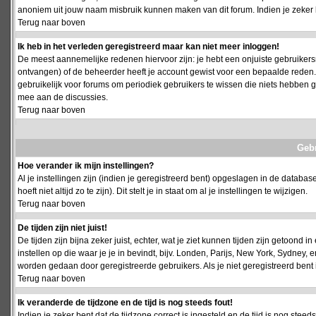
anoniem uit jouw naam misbruik kunnen maken van dit forum. Indien je zeker 
Terug naar boven
Ik heb in het verleden geregistreerd maar kan niet meer inloggen!
De meest aannemelijke redenen hiervoor zijn: je hebt een onjuiste gebruikersn
ontvangen) of de beheerder heeft je account gewist voor een bepaalde reden. Ind
gebruikelijk voor forums om periodiek gebruikers te wissen die niets hebben
mee aan de discussies.
Terug naar boven
Geb
Hoe verander ik mijn instellingen?
Al je instellingen zijn (indien je geregistreerd bent) opgeslagen in de databa
hoeft niet altijd zo te zijn). Dit stelt je in staat om al je instellingen te wijzigen.
Terug naar boven
De tijden zijn niet juist!
De tijden zijn bijna zeker juist, echter, wat je ziet kunnen tijden zijn getoond in
instellen op die waar je je in bevindt, bijv. Londen, Parijs, New York, Sydney,
worden gedaan door geregistreerde gebruikers. Als je niet geregistreerd bent is
Terug naar boven
Ik veranderde de tijdzone en de tijd is nog steeds fout!
Indien je zeker bent dat de tijdzone correct is ingesteld en de tijd is nog stee