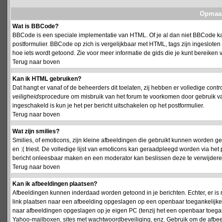
Opmaak
Wat is BBCode?
BBCode is een speciale implementatie van HTML. Of je al dan niet BBCode kan
postformulier. BBCode op zich is vergelijkbaar met HTML, tags zijn ingesloten
hoe iets wordt getoond. Zie voor meer informatie de gids die je kunt bereiken v
Terug naar boven
Kan ik HTML gebruiken?
Dat hangt er vanaf of de beheerders dit toelaten, zij hebben er volledige cont
veiligheids
procedure om misbruik van het forum te voorkomen door gebruik 
ingeschakeld is kun je het per bericht uitschakelen op het postformulier.
Terug naar boven
Wat zijn smilies?
Smilies, of emoticons, zijn kleine afbeeldingen die gebruikt kunnen worden ge
en :( triest. De volledige lijst van emoticons kan geraadpleegd worden via het 
bericht onleesbaar maken en een moderator kan beslissen deze te verwijderen o
Terug naar boven
Kan ik afbeeldingen plaatsen?
Afbeeldingen kunnen inderdaad worden getoond in je berichten. Echter, er i
link plaatsen naar een afbeelding opgeslagen op een openbaar toegankelijke w
naar afbeeldingen opgeslagen op je eigen PC (tenzij het een openbaar toegank
Yahoo-mailboxen, sites met wachtwoordbeveiliging, enz. Gebruik om de afbeel