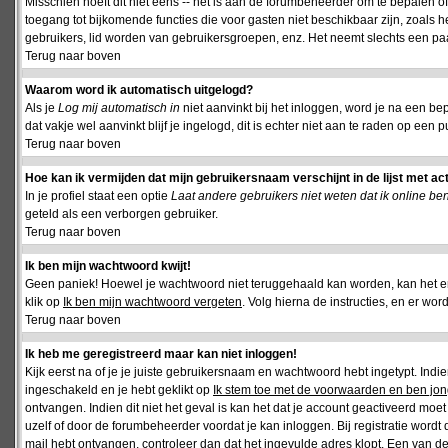
Misschien hoeft dit niet eens -- het is aan de forumbeheerder om te bepalen of 
toegang tot bijkomende functies die voor gasten niet beschikbaar zijn, zoals 
gebruikers, lid worden van gebruikersgroepen, enz. Het neemt slechts een paar
Terug naar boven
Waarom word ik automatisch uitgelogd?
Als je
Log mij automatisch in
niet aanvinkt bij het inloggen, word je na een be
dat vakje wel aanvinkt blijf je ingelogd, dit is echter niet aan te raden op een p
Terug naar boven
Hoe kan ik vermijden dat mijn gebruikersnaam verschijnt in de lijst met ac
In je profiel staat een optie
Laat andere gebruikers niet weten dat ik online be
geteld als een verborgen gebruiker.
Terug naar boven
Ik ben mijn wachtwoord kwijt!
Geen paniek! Hoewel je wachtwoord niet teruggehaald kan worden, kan het 
klik op
Ik ben mijn wachtwoord vergeten
. Volg hierna de instructies, en er wo
Terug naar boven
Ik heb me geregistreerd maar kan niet inloggen!
Kijk eerst na of je je juiste gebruikersnaam en wachtwoord hebt ingetypt. Ind
ingeschakeld en je hebt geklikt op
Ik stem toe met de voorwaarden en ben jon
ontvangen. Indien dit niet het geval is kan het dat je account geactiveerd mo
uzelf of door de forumbeheerder voordat je kan inloggen. Bij registratie wordt 
mail hebt ontvangen, controleer dan dat het ingevulde adres klopt. Een van d