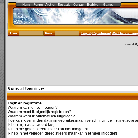
Home
Forum
Archief
Redactie
Contact
Bedrijven
Games
User:
Pass:
Login!
(
Registreren
)
Wachtwoord verg
Index
-
FA
Gamed.nl Forumindex
Login en registratie
Waarom kan ik niet inloggen?
Waarom moet ik eigenlijk registreren?
Waarom word ik automatisch uitgelogd?
Hoe kan ik vermijden dat mijn gebruikersnaam verschijnt in de lijst met actiev
Ik ben mijn wachtwoord kwijt!
Ik heb me geregistreerd maar kan niet inloggen!
Ik heb in het verleden geregistreerd maar kan niet meer inloggen!