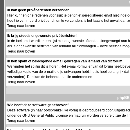
Ik kan geen privéberichten verzenden!
Hier kunnen drie redenen voor zijn: je bent niet geregistreerd en/of niet ing
heeft je verhinderd privéberichten te verzenden. Is het laatste het geval, da
Terug naar boven
Ik krijg steeds ongewenste privéberichten!
In de toekomst wordt er een lijst met ongewenste afzenders toegevoegd aan h
als je ongewenste berichten van iemand blijft ontvangen -- deze heeft de mog
Terug naar boven
Ik heb spam of beledigende e-mail gekregen van iemand van dit forum!
We vinden het spijtig dit te horen. Het e-mail-formulier van dit forum heeft b
volledige kopie van de e-mail die je ontvangen hebt, het is heel belangrijk da
verzonden). Dan kan de beheerder actie ondernemen.
Terug naar boven
phpBB 
Wie heeft deze software geschreven?
Deze software (in haar oorspronkelijke vorm) is geproduceerd door, uitgebrac
onder de GNU General Public License en mag vrij worden verspreid; zie de lin
Terug naar boven