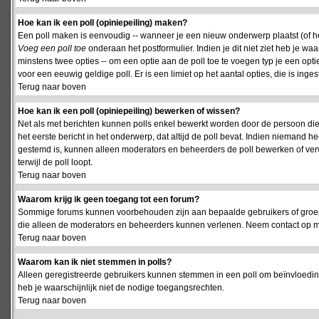
Hoe kan ik een poll (opiniepeiling) maken?
Een poll maken is eenvoudig -- wanneer je een nieuw onderwerp plaatst (of het
Voeg een poll toe
onderaan het postformulier. Indien je dit niet ziet heb je w
minstens twee opties -- om een optie aan de poll toe te voegen typ je een optie
voor een eeuwig geldige poll. Er is een limiet op het aantal opties, die is inge
Terug naar boven
Hoe kan ik een poll (opiniepeiling) bewerken of wissen?
Net als met berichten kunnen polls enkel bewerkt worden door de persoon die
het eerste bericht in het onderwerp, dat altijd de poll bevat. Indien niemand he
gestemd is, kunnen alleen moderators en beheerders de poll bewerken of verw
terwijl de poll loopt.
Terug naar boven
Waarom krijg ik geen toegang tot een forum?
Sommige forums kunnen voorbehouden zijn aan bepaalde gebruikers of groepen.
die alleen de moderators en beheerders kunnen verlenen. Neem contact op m
Terug naar boven
Waarom kan ik niet stemmen in polls?
Alleen geregistreerde gebruikers kunnen stemmen in een poll om beïnvloeding
heb je waarschijnlijk niet de nodige toegangsrechten.
Terug naar boven