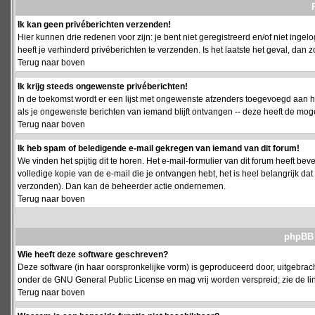
Ik kan geen privéberichten verzenden!
Hier kunnen drie redenen voor zijn: je bent niet geregistreerd en/of niet ing
heeft je verhinderd privéberichten te verzenden. Is het laatste het geval, da
Terug naar boven
Ik krijg steeds ongewenste privéberichten!
In de toekomst wordt er een lijst met ongewenste afzenders toegevoegd aan h
als je ongewenste berichten van iemand blijft ontvangen -- deze heeft de mog
Terug naar boven
Ik heb spam of beledigende e-mail gekregen van iemand van dit forum!
We vinden het spijtig dit te horen. Het e-mail-formulier van dit forum heeft b
volledige kopie van de e-mail die je ontvangen hebt, het is heel belangrijk da
verzonden). Dan kan de beheerder actie ondernemen.
Terug naar boven
phpBB 
Wie heeft deze software geschreven?
Deze software (in haar oorspronkelijke vorm) is geproduceerd door, uitgebrac
onder de GNU General Public License en mag vrij worden verspreid; zie de lin
Terug naar boven