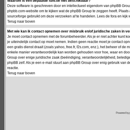
Waarom is een bepaalde functie niet beschikbaar?
Deze software is geschreven door en intellectueel eigendom van phpBB Group
phpbb.com-website om te kijken wat de phpBB Group te zeggen heeft. Plaats 
sourceforge gebruikt om deze verzoeken af te handelen. Lees de fora en kijk 
Terug naar boven
Met wie kan ik contact opnemen over misbruik en/of juridische zaken in v
Je moet contact opnemen met de forumbeheerder. Als je er niet achter kunt k
je uiteindelijk contact op moet nemen. Indien geen reactie moet je contact o
een gratis dienst draait (zoals yahoo, free.fr, f2s.com, enz.), het beheer of 
enkele manier verantwoordelijk kan worden gehouden voor hoe, waar en door 
Group over enige juridische zaak (beëindiging, verantwoordelijkheid, beledi
phpBB zelf. Als je een e-mail stuurt aan phpBB Group over enig gebruik van d
reactie.
Terug naar boven
Powered by