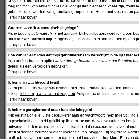
Misschien hoeft dit niet eens -- het is aan de forumbeheerder om te bepalen of 
toegang tot bijkomende functies die voor gasten niet beschikbaar zijn, zoals 
gebruikers, lid worden van gebruikersgroepen, enz. Het neemt slechts een paar
Terug naar boven
Waarom word ik automatisch uitgelogd?
Als je
Log mij automatisch in
niet aanvinkt bij het inloggen, word je na een be
dat vakje wel aanvinkt blijf je ingelogd, dit is echter niet aan te raden op een p
Terug naar boven
Hoe kan ik vermijden dat mijn gebruikersnaam verschijnt in de lijst met ac
In je profiel staat een optie
Laat andere gebruikers niet weten dat ik online be
geteld als een verborgen gebruiker.
Terug naar boven
Ik ben mijn wachtwoord kwijt!
Geen paniek! Hoewel je wachtwoord niet teruggehaald kan worden, kan het 
klik op
Ik ben mijn wachtwoord vergeten
. Volg hierna de instructies, en er wo
Terug naar boven
Ik heb me geregistreerd maar kan niet inloggen!
Kijk eerst na of je je juiste gebruikersnaam en wachtwoord hebt ingetypt. Ind
ingeschakeld en je hebt geklikt op
Ik stem toe met de voorwaarden en ben jon
ontvangen. Indien dit niet het geval is kan het dat je account geactiveerd mo
uzelf of door de forumbeheerder voordat je kan inloggen. Bij registratie wordt 
mail hebt ontvangen, controleer dan dat het ingevulde adres klopt. Een van d