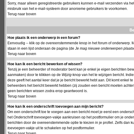
Sorry, maar alleen geregistreerde gebruikers kunnen e-mail verzenden via het
misbruik van het e-mail-systeem door anonieme gebruikers te voorkomen.
Terug naar boven
Be
Hoe plaats ik een onderwerp in een forum?
Eenvoudig -- klik op de overeenstemmende knop in het forum of onderwerp. M
staan in een lijst onderaan de pagina (de
Je mag nieuwe onderwerpen plaatsen 
Terug naar boven
Hoe kan ik een bericht bewerken of wissen?
Tenzij je een beheerder of moderator bent kan je enkel je eigen berichten be
aanmaken) door te klikken op de
Wijzig
-knop van het te wijzigen bericht. Indi
deze geeft het aantal keer dat je je bericht bewerkt hebt aan. Dit komt enkel 
beheerders het bericht bewerkt hebben (zij zouden een bericht moeten achte
geen berichten wissen zodra erop geantwoord is.
Terug naar boven
Hoe kan ik een onderschrift toevoegen aan mijn bericht?
Om een onderschrift toe te voegen aan een bericht moet je eerst een onderschift
het
Onderschrift toevoegen
-vakje aankruisen op het postformulier om je onders
berichten door de overeenstemmende optie te kiezen in je profiel. Zelfs dan ku
toevoegen
-vakje uit te schakelen op het postformulier.
Terug naar boven