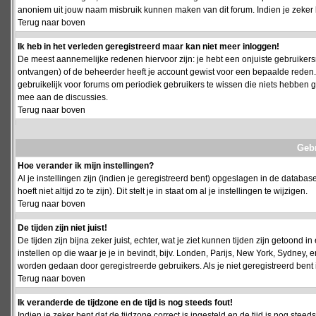
anoniem uit jouw naam misbruik kunnen maken van dit forum. Indien je zeker 
Terug naar boven
Ik heb in het verleden geregistreerd maar kan niet meer inloggen!
De meest aannemelijke redenen hiervoor zijn: je hebt een onjuiste gebruikersn
ontvangen) of de beheerder heeft je account gewist voor een bepaalde reden. Ind
gebruikelijk voor forums om periodiek gebruikers te wissen die niets hebben
mee aan de discussies.
Terug naar boven
Geb
Hoe verander ik mijn instellingen?
Al je instellingen zijn (indien je geregistreerd bent) opgeslagen in de databa
hoeft niet altijd zo te zijn). Dit stelt je in staat om al je instellingen te wijzigen.
Terug naar boven
De tijden zijn niet juist!
De tijden zijn bijna zeker juist, echter, wat je ziet kunnen tijden zijn getoond in
instellen op die waar je je in bevindt, bijv. Londen, Parijs, New York, Sydney,
worden gedaan door geregistreerde gebruikers. Als je niet geregistreerd bent is
Terug naar boven
Ik veranderde de tijdzone en de tijd is nog steeds fout!
Indien je zeker bent dat de tijdzone correct is ingesteld en de tijd is nog stee