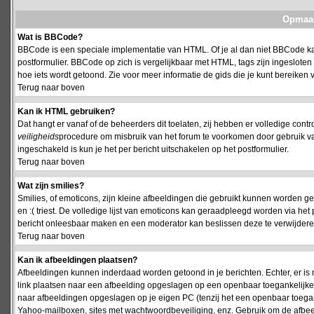
Opmaak
Wat is BBCode?
BBCode is een speciale implementatie van HTML. Of je al dan niet BBCode kan
postformulier. BBCode op zich is vergelijkbaar met HTML, tags zijn ingesloten
hoe iets wordt getoond. Zie voor meer informatie de gids die je kunt bereiken v
Terug naar boven
Kan ik HTML gebruiken?
Dat hangt er vanaf of de beheerders dit toelaten, zij hebben er volledige cont
veiligheids
procedure om misbruik van het forum te voorkomen door gebruik 
ingeschakeld is kun je het per bericht uitschakelen op het postformulier.
Terug naar boven
Wat zijn smilies?
Smilies, of emoticons, zijn kleine afbeeldingen die gebruikt kunnen worden ge
en :( triest. De volledige lijst van emoticons kan geraadpleegd worden via het 
bericht onleesbaar maken en een moderator kan beslissen deze te verwijderen o
Terug naar boven
Kan ik afbeeldingen plaatsen?
Afbeeldingen kunnen inderdaad worden getoond in je berichten. Echter, er i
link plaatsen naar een afbeelding opgeslagen op een openbaar toegankelijke w
naar afbeeldingen opgeslagen op je eigen PC (tenzij het een openbaar toegank
Yahoo-mailboxen, sites met wachtwoordbeveiliging, enz. Gebruik om de afbeel