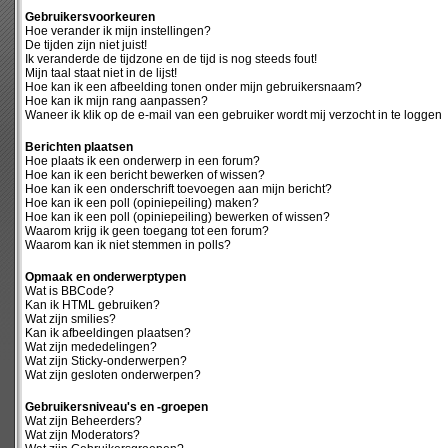
Gebruikersvoorkeuren
Hoe verander ik mijn instellingen?
De tijden zijn niet juist!
Ik veranderde de tijdzone en de tijd is nog steeds fout!
Mijn taal staat niet in de lijst!
Hoe kan ik een afbeelding tonen onder mijn gebruikersnaam?
Hoe kan ik mijn rang aanpassen?
Waneer ik klik op de e-mail van een gebruiker wordt mij verzocht in te loggen
Berichten plaatsen
Hoe plaats ik een onderwerp in een forum?
Hoe kan ik een bericht bewerken of wissen?
Hoe kan ik een onderschrift toevoegen aan mijn bericht?
Hoe kan ik een poll (opiniepeiling) maken?
Hoe kan ik een poll (opiniepeiling) bewerken of wissen?
Waarom krijg ik geen toegang tot een forum?
Waarom kan ik niet stemmen in polls?
Opmaak en onderwerptypen
Wat is BBCode?
Kan ik HTML gebruiken?
Wat zijn smilies?
Kan ik afbeeldingen plaatsen?
Wat zijn mededelingen?
Wat zijn Sticky-onderwerpen?
Wat zijn gesloten onderwerpen?
Gebruikersniveau's en -groepen
Wat zijn Beheerders?
Wat zijn Moderators?