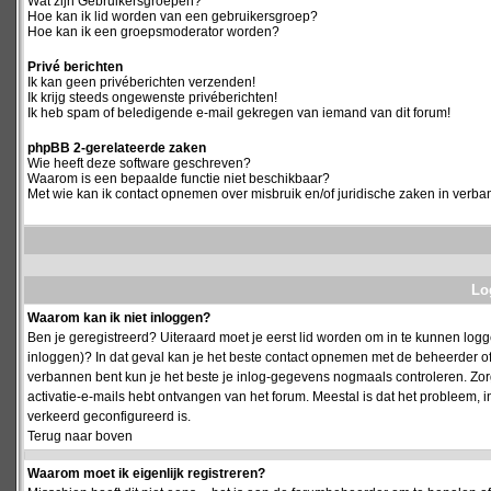
Wat zijn Gebruikersgroepen?
Hoe kan ik lid worden van een gebruikersgroep?
Hoe kan ik een groepsmoderator worden?
Privé berichten
Ik kan geen privéberichten verzenden!
Ik krijg steeds ongewenste privéberichten!
Ik heb spam of beledigende e-mail gekregen van iemand van dit forum!
phpBB 2-gerelateerde zaken
Wie heeft deze software geschreven?
Waarom is een bepaalde functie niet beschikbaar?
Met wie kan ik contact opnemen over misbruik en/of juridische zaken in verba
Log
Waarom kan ik niet inloggen?
Ben je geregistreerd? Uiteraard moet je eerst lid worden om in te kunnen logge
inloggen)? In dat geval kan je het beste contact opnemen met de beheerder of
verbannen bent kun je het beste je inlog-gegevens nogmaals controleren. Zorg e
activatie-e-mails hebt ontvangen van het forum. Meestal is dat het probleem, i
verkeerd geconfigureerd is.
Terug naar boven
Waarom moet ik eigenlijk registreren?