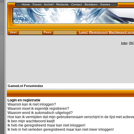
Home
Forum
Archief
Redactie
Contact
Bedrijven
Games
User:
Pass:
Login!
(
Registreren
)
Wachtwoord verg
Index
-
FA
Gamed.nl Forumindex
Login en registratie
Waarom kan ik niet inloggen?
Waarom moet ik eigenlijk registreren?
Waarom word ik automatisch uitgelogd?
Hoe kan ik vermijden dat mijn gebruikersnaam verschijnt in de lijst met actiev
Ik ben mijn wachtwoord kwijt!
Ik heb me geregistreerd maar kan niet inloggen!
Ik heb in het verleden geregistreerd maar kan niet meer inloggen!