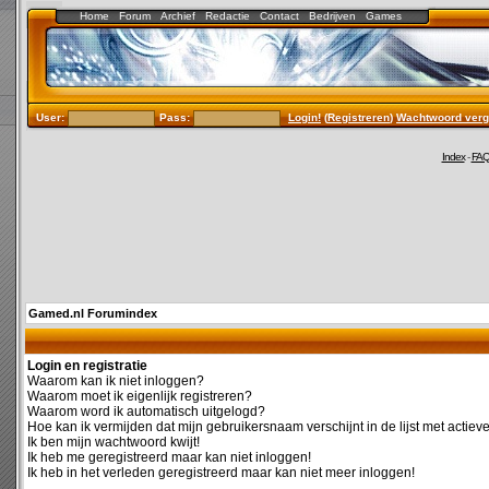
Home
Forum
Archief
Redactie
Contact
Bedrijven
Games
User:
Pass:
Login!
(
Registreren
)
Wachtwoord verg
Index
-
FA
Gamed.nl Forumindex
Login en registratie
Waarom kan ik niet inloggen?
Waarom moet ik eigenlijk registreren?
Waarom word ik automatisch uitgelogd?
Hoe kan ik vermijden dat mijn gebruikersnaam verschijnt in de lijst met actiev
Ik ben mijn wachtwoord kwijt!
Ik heb me geregistreerd maar kan niet inloggen!
Ik heb in het verleden geregistreerd maar kan niet meer inloggen!