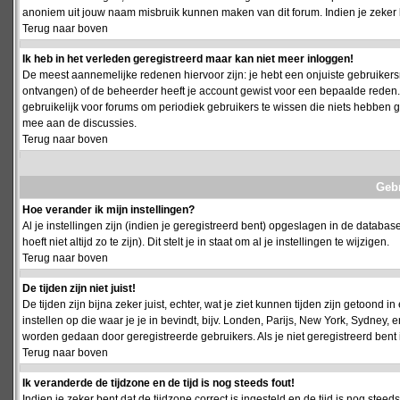
anoniem uit jouw naam misbruik kunnen maken van dit forum. Indien je zeker 
Terug naar boven
Ik heb in het verleden geregistreerd maar kan niet meer inloggen!
De meest aannemelijke redenen hiervoor zijn: je hebt een onjuiste gebruikersn
ontvangen) of de beheerder heeft je account gewist voor een bepaalde reden. Ind
gebruikelijk voor forums om periodiek gebruikers te wissen die niets hebben
mee aan de discussies.
Terug naar boven
Geb
Hoe verander ik mijn instellingen?
Al je instellingen zijn (indien je geregistreerd bent) opgeslagen in de databa
hoeft niet altijd zo te zijn). Dit stelt je in staat om al je instellingen te wijzigen.
Terug naar boven
De tijden zijn niet juist!
De tijden zijn bijna zeker juist, echter, wat je ziet kunnen tijden zijn getoond in
instellen op die waar je je in bevindt, bijv. Londen, Parijs, New York, Sydney,
worden gedaan door geregistreerde gebruikers. Als je niet geregistreerd bent is
Terug naar boven
Ik veranderde de tijdzone en de tijd is nog steeds fout!
Indien je zeker bent dat de tijdzone correct is ingesteld en de tijd is nog stee