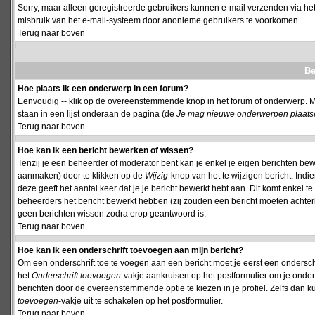
Sorry, maar alleen geregistreerde gebruikers kunnen e-mail verzenden via het
misbruik van het e-mail-systeem door anonieme gebruikers te voorkomen.
Terug naar boven
Be
Hoe plaats ik een onderwerp in een forum?
Eenvoudig -- klik op de overeenstemmende knop in het forum of onderwerp. M
staan in een lijst onderaan de pagina (de
Je mag nieuwe onderwerpen plaatsen 
Terug naar boven
Hoe kan ik een bericht bewerken of wissen?
Tenzij je een beheerder of moderator bent kan je enkel je eigen berichten be
aanmaken) door te klikken op de
Wijzig
-knop van het te wijzigen bericht. Indi
deze geeft het aantal keer dat je je bericht bewerkt hebt aan. Dit komt enkel 
beheerders het bericht bewerkt hebben (zij zouden een bericht moeten achte
geen berichten wissen zodra erop geantwoord is.
Terug naar boven
Hoe kan ik een onderschrift toevoegen aan mijn bericht?
Om een onderschrift toe te voegen aan een bericht moet je eerst een onderschift
het
Onderschrift toevoegen
-vakje aankruisen op het postformulier om je onders
berichten door de overeenstemmende optie te kiezen in je profiel. Zelfs dan ku
toevoegen
-vakje uit te schakelen op het postformulier.
Terug naar boven