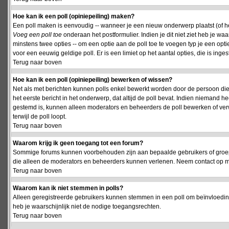
Hoe kan ik een poll (opiniepeiling) maken?
Een poll maken is eenvoudig -- wanneer je een nieuw onderwerp plaatst (of het
Voeg een poll toe
onderaan het postformulier. Indien je dit niet ziet heb je w
minstens twee opties -- om een optie aan de poll toe te voegen typ je een optie
voor een eeuwig geldige poll. Er is een limiet op het aantal opties, die is inge
Terug naar boven
Hoe kan ik een poll (opiniepeiling) bewerken of wissen?
Net als met berichten kunnen polls enkel bewerkt worden door de persoon die
het eerste bericht in het onderwerp, dat altijd de poll bevat. Indien niemand he
gestemd is, kunnen alleen moderators en beheerders de poll bewerken of verw
terwijl de poll loopt.
Terug naar boven
Waarom krijg ik geen toegang tot een forum?
Sommige forums kunnen voorbehouden zijn aan bepaalde gebruikers of groepen.
die alleen de moderators en beheerders kunnen verlenen. Neem contact op m
Terug naar boven
Waarom kan ik niet stemmen in polls?
Alleen geregistreerde gebruikers kunnen stemmen in een poll om beïnvloeding
heb je waarschijnlijk niet de nodige toegangsrechten.
Terug naar boven