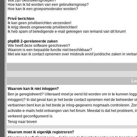
Wat zijn Gebruikersgroepen?
Hoe kan ik lid worden van een gebruikersgroep?
Hoe kan ik een groepsmoderator worden?
Privé berichten
Ik kan geen privéberichten verzenden!
Ik krijg steeds ongewenste privéberichten!
Ik heb spam of beledigende e-mail gekregen van iemand van dit forum!
phpBB 2-gerelateerde zaken
Wie heeft deze software geschreven?
Waarom is een bepaalde functie niet beschikbaar?
Met wie kan ik contact opnemen over misbruik en/of juridische zaken in verba
Log
Waarom kan ik niet inloggen?
Ben je geregistreerd? Uiteraard moet je eerst lid worden om in te kunnen logge
inloggen)? In dat geval kan je het beste contact opnemen met de beheerder of
verbannen bent kun je het beste je inlog-gegevens nogmaals controleren. Zorg e
activatie-e-mails hebt ontvangen van het forum. Meestal is dat het probleem, i
verkeerd geconfigureerd is.
Terug naar boven
Waarom moet ik eigenlijk registreren?