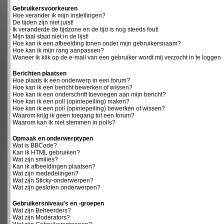
Gebruikersvoorkeuren
Hoe verander ik mijn instellingen?
De tijden zijn niet juist!
Ik veranderde de tijdzone en de tijd is nog steeds fout!
Mijn taal staat niet in de lijst!
Hoe kan ik een afbeelding tonen onder mijn gebruikersnaam?
Hoe kan ik mijn rang aanpassen?
Waneer ik klik op de e-mail van een gebruiker wordt mij verzocht in te loggen
Berichten plaatsen
Hoe plaats ik een onderwerp in een forum?
Hoe kan ik een bericht bewerken of wissen?
Hoe kan ik een onderschrift toevoegen aan mijn bericht?
Hoe kan ik een poll (opiniepeiling) maken?
Hoe kan ik een poll (opiniepeiling) bewerken of wissen?
Waarom krijg ik geen toegang tot een forum?
Waarom kan ik niet stemmen in polls?
Opmaak en onderwerptypen
Wat is BBCode?
Kan ik HTML gebruiken?
Wat zijn smilies?
Kan ik afbeeldingen plaatsen?
Wat zijn mededelingen?
Wat zijn Sticky-onderwerpen?
Wat zijn gesloten onderwerpen?
Gebruikersniveau's en -groepen
Wat zijn Beheerders?
Wat zijn Moderators?