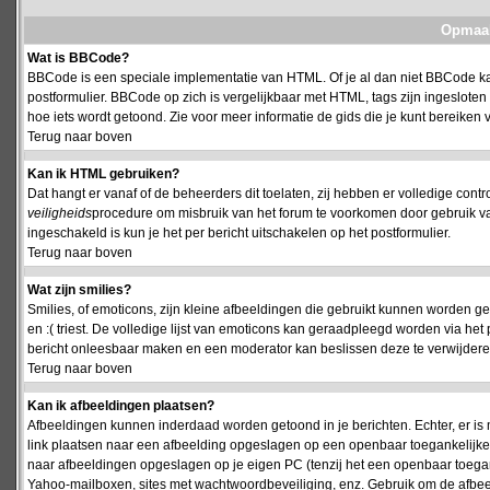
Opmaak
Wat is BBCode?
BBCode is een speciale implementatie van HTML. Of je al dan niet BBCode kan
postformulier. BBCode op zich is vergelijkbaar met HTML, tags zijn ingesloten
hoe iets wordt getoond. Zie voor meer informatie de gids die je kunt bereiken v
Terug naar boven
Kan ik HTML gebruiken?
Dat hangt er vanaf of de beheerders dit toelaten, zij hebben er volledige cont
veiligheids
procedure om misbruik van het forum te voorkomen door gebruik 
ingeschakeld is kun je het per bericht uitschakelen op het postformulier.
Terug naar boven
Wat zijn smilies?
Smilies, of emoticons, zijn kleine afbeeldingen die gebruikt kunnen worden ge
en :( triest. De volledige lijst van emoticons kan geraadpleegd worden via het 
bericht onleesbaar maken en een moderator kan beslissen deze te verwijderen o
Terug naar boven
Kan ik afbeeldingen plaatsen?
Afbeeldingen kunnen inderdaad worden getoond in je berichten. Echter, er i
link plaatsen naar een afbeelding opgeslagen op een openbaar toegankelijke w
naar afbeeldingen opgeslagen op je eigen PC (tenzij het een openbaar toegank
Yahoo-mailboxen, sites met wachtwoordbeveiliging, enz. Gebruik om de afbeel