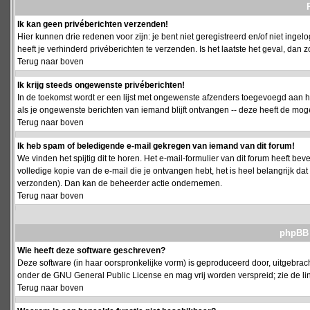
Ik kan geen privéberichten verzenden!
Hier kunnen drie redenen voor zijn: je bent niet geregistreerd en/of niet ing
heeft je verhinderd privéberichten te verzenden. Is het laatste het geval, da
Terug naar boven
Ik krijg steeds ongewenste privéberichten!
In de toekomst wordt er een lijst met ongewenste afzenders toegevoegd aan h
als je ongewenste berichten van iemand blijft ontvangen -- deze heeft de mog
Terug naar boven
Ik heb spam of beledigende e-mail gekregen van iemand van dit forum!
We vinden het spijtig dit te horen. Het e-mail-formulier van dit forum heeft b
volledige kopie van de e-mail die je ontvangen hebt, het is heel belangrijk da
verzonden). Dan kan de beheerder actie ondernemen.
Terug naar boven
phpBB 
Wie heeft deze software geschreven?
Deze software (in haar oorspronkelijke vorm) is geproduceerd door, uitgebrac
onder de GNU General Public License en mag vrij worden verspreid; zie de lin
Terug naar boven