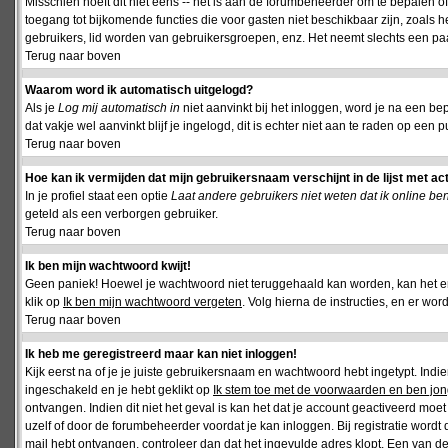
Misschien hoeft dit niet eens -- het is aan de forumbeheerder om te bepalen of 
toegang tot bijkomende functies die voor gasten niet beschikbaar zijn, zoals 
gebruikers, lid worden van gebruikersgroepen, enz. Het neemt slechts een paar
Terug naar boven
Waarom word ik automatisch uitgelogd?
Als je
Log mij automatisch in
niet aanvinkt bij het inloggen, word je na een be
dat vakje wel aanvinkt blijf je ingelogd, dit is echter niet aan te raden op een p
Terug naar boven
Hoe kan ik vermijden dat mijn gebruikersnaam verschijnt in de lijst met ac
In je profiel staat een optie
Laat andere gebruikers niet weten dat ik online be
geteld als een verborgen gebruiker.
Terug naar boven
Ik ben mijn wachtwoord kwijt!
Geen paniek! Hoewel je wachtwoord niet teruggehaald kan worden, kan het 
klik op
Ik ben mijn wachtwoord vergeten
. Volg hierna de instructies, en er wo
Terug naar boven
Ik heb me geregistreerd maar kan niet inloggen!
Kijk eerst na of je je juiste gebruikersnaam en wachtwoord hebt ingetypt. Ind
ingeschakeld en je hebt geklikt op
Ik stem toe met de voorwaarden en ben jon
ontvangen. Indien dit niet het geval is kan het dat je account geactiveerd mo
uzelf of door de forumbeheerder voordat je kan inloggen. Bij registratie wordt 
mail hebt ontvangen, controleer dan dat het ingevulde adres klopt. Een van d