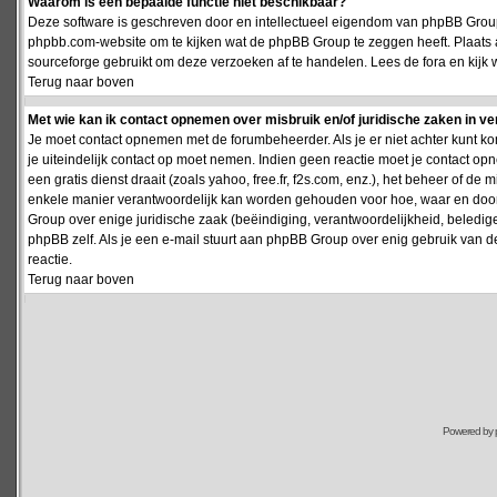
Waarom is een bepaalde functie niet beschikbaar?
Deze software is geschreven door en intellectueel eigendom van phpBB Group
phpbb.com-website om te kijken wat de phpBB Group te zeggen heeft. Plaats 
sourceforge gebruikt om deze verzoeken af te handelen. Lees de fora en kijk 
Terug naar boven
Met wie kan ik contact opnemen over misbruik en/of juridische zaken in v
Je moet contact opnemen met de forumbeheerder. Als je er niet achter kunt k
je uiteindelijk contact op moet nemen. Indien geen reactie moet je contact o
een gratis dienst draait (zoals yahoo, free.fr, f2s.com, enz.), het beheer of 
enkele manier verantwoordelijk kan worden gehouden voor hoe, waar en door 
Group over enige juridische zaak (beëindiging, verantwoordelijkheid, beledi
phpBB zelf. Als je een e-mail stuurt aan phpBB Group over enig gebruik van d
reactie.
Terug naar boven
Powered by