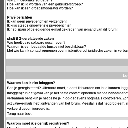
Wat zijn Gebruikersgroepen?
Hoe kan ik lid worden van een gebruikersgroep?
Hoe kan ik een groepsmoderator worden?
Privé berichten
Ik kan geen privéberichten verzenden!
Ik krijg steeds ongewenste privéberichten!
Ik heb spam of beledigende e-mail gekregen van iemand van dit forum!
phpBB 2-gerelateerde zaken
Wie heeft deze software geschreven?
Waarom is een bepaalde functie niet beschikbaar?
Met wie kan ik contact opnemen over misbruik en/of juridische zaken in verba
Log
Waarom kan ik niet inloggen?
Ben je geregistreerd? Uiteraard moet je eerst lid worden om in te kunnen logge
inloggen)? In dat geval kan je het beste contact opnemen met de beheerder of
verbannen bent kun je het beste je inlog-gegevens nogmaals controleren. Zorg e
activatie-e-mails hebt ontvangen van het forum. Meestal is dat het probleem, i
verkeerd geconfigureerd is.
Terug naar boven
Waarom moet ik eigenlijk registreren?