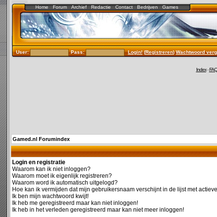
Home
Forum
Archief
Redactie
Contact
Bedrijven
Games
User:
Pass:
Login!
(
Registreren
)
Wachtwoord verg
Index
-
FA
Gamed.nl Forumindex
Login en registratie
Waarom kan ik niet inloggen?
Waarom moet ik eigenlijk registreren?
Waarom word ik automatisch uitgelogd?
Hoe kan ik vermijden dat mijn gebruikersnaam verschijnt in de lijst met actiev
Ik ben mijn wachtwoord kwijt!
Ik heb me geregistreerd maar kan niet inloggen!
Ik heb in het verleden geregistreerd maar kan niet meer inloggen!