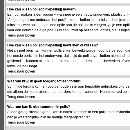
Hoe kan ik een poll (opiniepeiling) maken?
Een poll maken is eenvoudig -- wanneer je een nieuw onderwerp plaatst (of het
Voeg een poll toe
onderaan het postformulier. Indien je dit niet ziet heb je w
minstens twee opties -- om een optie aan de poll toe te voegen typ je een optie
voor een eeuwig geldige poll. Er is een limiet op het aantal opties, die is inge
Terug naar boven
Hoe kan ik een poll (opiniepeiling) bewerken of wissen?
Net als met berichten kunnen polls enkel bewerkt worden door de persoon die
het eerste bericht in het onderwerp, dat altijd de poll bevat. Indien niemand he
gestemd is, kunnen alleen moderators en beheerders de poll bewerken of verw
terwijl de poll loopt.
Terug naar boven
Waarom krijg ik geen toegang tot een forum?
Sommige forums kunnen voorbehouden zijn aan bepaalde gebruikers of groepen.
die alleen de moderators en beheerders kunnen verlenen. Neem contact op m
Terug naar boven
Waarom kan ik niet stemmen in polls?
Alleen geregistreerde gebruikers kunnen stemmen in een poll om beïnvloeding
heb je waarschijnlijk niet de nodige toegangsrechten.
Terug naar boven