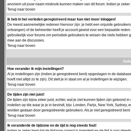
anoniem uit jouw naam misbruik kunnen maken van dit forum. Indien je zeker 
Terug naar boven
Ik heb in het verleden geregistreerd maar kan niet meer inloggen!
De meest aannemelijke redenen hiervoor zijn: je hebt een onjuiste gebruikersn
ontvangen) of de beheerder heeft je account gewist voor een bepaalde reden. Ind
gebruikelijk voor forums om periodiek gebruikers te wissen die niets hebben
mee aan de discussies.
Terug naar boven
Geb
Hoe verander ik mijn instellingen?
Al je instellingen zijn (indien je geregistreerd bent) opgeslagen in de databa
hoeft niet altijd zo te zijn). Dit stelt je in staat om al je instellingen te wijzigen.
Terug naar boven
De tijden zijn niet juist!
De tijden zijn bijna zeker juist, echter, wat je ziet kunnen tijden zijn getoond in
instellen op die waar je je in bevindt, bijv. Londen, Parijs, New York, Sydney,
worden gedaan door geregistreerde gebruikers. Als je niet geregistreerd bent is
Terug naar boven
Ik veranderde de tijdzone en de tijd is nog steeds fout!
Indien je zeker bent dat de tijdzone correct is ingesteld en de tijd is nog stee