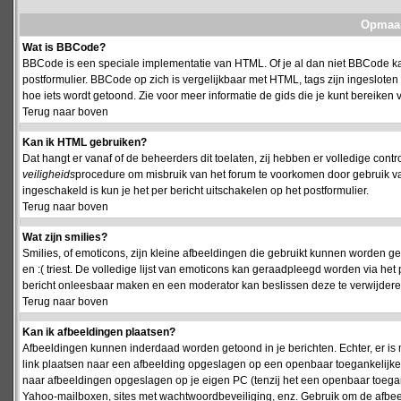
Opmaak
Wat is BBCode?
BBCode is een speciale implementatie van HTML. Of je al dan niet BBCode kan
postformulier. BBCode op zich is vergelijkbaar met HTML, tags zijn ingesloten
hoe iets wordt getoond. Zie voor meer informatie de gids die je kunt bereiken v
Terug naar boven
Kan ik HTML gebruiken?
Dat hangt er vanaf of de beheerders dit toelaten, zij hebben er volledige cont
veiligheids
procedure om misbruik van het forum te voorkomen door gebruik 
ingeschakeld is kun je het per bericht uitschakelen op het postformulier.
Terug naar boven
Wat zijn smilies?
Smilies, of emoticons, zijn kleine afbeeldingen die gebruikt kunnen worden ge
en :( triest. De volledige lijst van emoticons kan geraadpleegd worden via het 
bericht onleesbaar maken en een moderator kan beslissen deze te verwijderen o
Terug naar boven
Kan ik afbeeldingen plaatsen?
Afbeeldingen kunnen inderdaad worden getoond in je berichten. Echter, er i
link plaatsen naar een afbeelding opgeslagen op een openbaar toegankelijke w
naar afbeeldingen opgeslagen op je eigen PC (tenzij het een openbaar toegank
Yahoo-mailboxen, sites met wachtwoordbeveiliging, enz. Gebruik om de afbeel