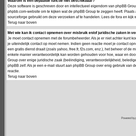
Waarom is een bepaalde functie niet beschikbaar?
Deze software is geschreven door en intellectueel eigendom van phpBB Group
phpbb.com-website om te kijken wat de phpBB Group te zeggen heeft. Plaats 
sourceforge gebruikt om deze verzoeken af te handelen. Lees de fora en kijk 
Terug naar boven
Met wie kan ik contact opnemen over misbruik en/of juridische zaken in v
Je moet contact opnemen met de forumbeheerder. Als je er niet achter kunt k
je uiteindelijk contact op moet nemen. Indien geen reactie moet je contact o
een gratis dienst draait (zoals yahoo, free.fr, f2s.com, enz.), het beheer of 
enkele manier verantwoordelijk kan worden gehouden voor hoe, waar en door 
Group over enige juridische zaak (beëindiging, verantwoordelijkheid, beledi
phpBB zelf. Als je een e-mail stuurt aan phpBB Group over enig gebruik van d
reactie.
Terug naar boven
Powered by