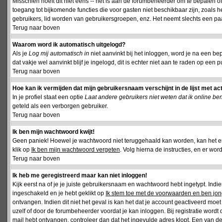
Misschien hoeft dit niet eens -- het is aan de forumbeheerder om te bepalen of 
toegang tot bijkomende functies die voor gasten niet beschikbaar zijn, zoals 
gebruikers, lid worden van gebruikersgroepen, enz. Het neemt slechts een paar
Terug naar boven
Waarom word ik automatisch uitgelogd?
Als je
Log mij automatisch in
niet aanvinkt bij het inloggen, word je na een be
dat vakje wel aanvinkt blijf je ingelogd, dit is echter niet aan te raden op een p
Terug naar boven
Hoe kan ik vermijden dat mijn gebruikersnaam verschijnt in de lijst met ac
In je profiel staat een optie
Laat andere gebruikers niet weten dat ik online be
geteld als een verborgen gebruiker.
Terug naar boven
Ik ben mijn wachtwoord kwijt!
Geen paniek! Hoewel je wachtwoord niet teruggehaald kan worden, kan het 
klik op
Ik ben mijn wachtwoord vergeten
. Volg hierna de instructies, en er wo
Terug naar boven
Ik heb me geregistreerd maar kan niet inloggen!
Kijk eerst na of je je juiste gebruikersnaam en wachtwoord hebt ingetypt. Ind
ingeschakeld en je hebt geklikt op
Ik stem toe met de voorwaarden en ben jon
ontvangen. Indien dit niet het geval is kan het dat je account geactiveerd mo
uzelf of door de forumbeheerder voordat je kan inloggen. Bij registratie wordt 
mail hebt ontvangen, controleer dan dat het ingevulde adres klopt. Een van d