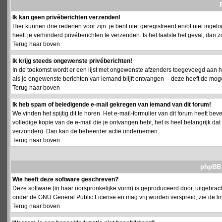
Ik kan geen privéberichten verzenden!
Hier kunnen drie redenen voor zijn: je bent niet geregistreerd en/of niet ing
heeft je verhinderd privéberichten te verzenden. Is het laatste het geval, da
Terug naar boven
Ik krijg steeds ongewenste privéberichten!
In de toekomst wordt er een lijst met ongewenste afzenders toegevoegd aan h
als je ongewenste berichten van iemand blijft ontvangen -- deze heeft de mog
Terug naar boven
Ik heb spam of beledigende e-mail gekregen van iemand van dit forum!
We vinden het spijtig dit te horen. Het e-mail-formulier van dit forum heeft b
volledige kopie van de e-mail die je ontvangen hebt, het is heel belangrijk da
verzonden). Dan kan de beheerder actie ondernemen.
Terug naar boven
phpBB 
Wie heeft deze software geschreven?
Deze software (in haar oorspronkelijke vorm) is geproduceerd door, uitgebrac
onder de GNU General Public License en mag vrij worden verspreid; zie de lin
Terug naar boven