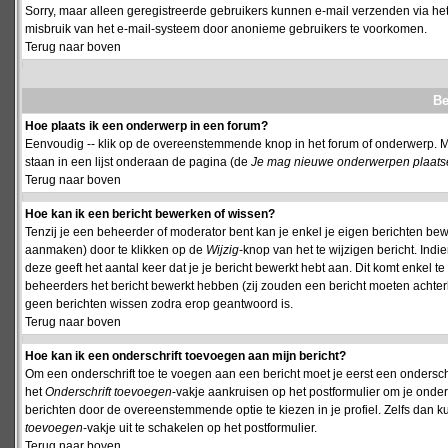
Sorry, maar alleen geregistreerde gebruikers kunnen e-mail verzenden via het
misbruik van het e-mail-systeem door anonieme gebruikers te voorkomen.
Terug naar boven
Be
Hoe plaats ik een onderwerp in een forum?
Eenvoudig -- klik op de overeenstemmende knop in het forum of onderwerp. M
staan in een lijst onderaan de pagina (de
Je mag nieuwe onderwerpen plaatsen 
Terug naar boven
Hoe kan ik een bericht bewerken of wissen?
Tenzij je een beheerder of moderator bent kan je enkel je eigen berichten be
aanmaken) door te klikken op de
Wijzig
-knop van het te wijzigen bericht. Indi
deze geeft het aantal keer dat je je bericht bewerkt hebt aan. Dit komt enkel 
beheerders het bericht bewerkt hebben (zij zouden een bericht moeten achte
geen berichten wissen zodra erop geantwoord is.
Terug naar boven
Hoe kan ik een onderschrift toevoegen aan mijn bericht?
Om een onderschrift toe te voegen aan een bericht moet je eerst een onderschift
het
Onderschrift toevoegen
-vakje aankruisen op het postformulier om je onders
berichten door de overeenstemmende optie te kiezen in je profiel. Zelfs dan ku
toevoegen
-vakje uit te schakelen op het postformulier.
Terug naar boven