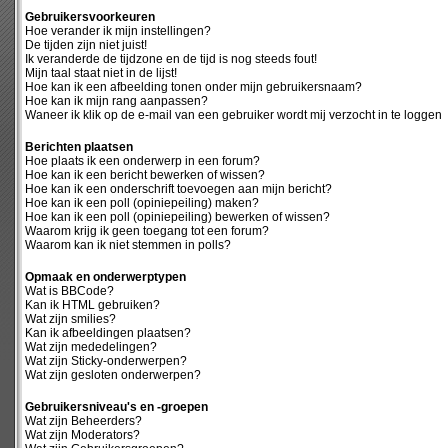
Gebruikersvoorkeuren
Hoe verander ik mijn instellingen?
De tijden zijn niet juist!
Ik veranderde de tijdzone en de tijd is nog steeds fout!
Mijn taal staat niet in de lijst!
Hoe kan ik een afbeelding tonen onder mijn gebruikersnaam?
Hoe kan ik mijn rang aanpassen?
Waneer ik klik op de e-mail van een gebruiker wordt mij verzocht in te loggen
Berichten plaatsen
Hoe plaats ik een onderwerp in een forum?
Hoe kan ik een bericht bewerken of wissen?
Hoe kan ik een onderschrift toevoegen aan mijn bericht?
Hoe kan ik een poll (opiniepeiling) maken?
Hoe kan ik een poll (opiniepeiling) bewerken of wissen?
Waarom krijg ik geen toegang tot een forum?
Waarom kan ik niet stemmen in polls?
Opmaak en onderwerptypen
Wat is BBCode?
Kan ik HTML gebruiken?
Wat zijn smilies?
Kan ik afbeeldingen plaatsen?
Wat zijn mededelingen?
Wat zijn Sticky-onderwerpen?
Wat zijn gesloten onderwerpen?
Gebruikersniveau's en -groepen
Wat zijn Beheerders?
Wat zijn Moderators?