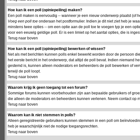
Hoe kan ik een poll (opiniepeiling) maken?
Een poll maken is eenvoudig -- wanneer je een nieuw onderwerp plaatst (of het
Voeg een poll toe
onderaan het postformulier. Indien je dit niet ziet heb je w
minstens twee opties -- om een optie aan de poll toe te voegen typ je een optie
voor een eeuwig geldige poll. Er is een limiet op het aantal opties, die is inge
Terug naar boven
Hoe kan ik een poll (opiniepeiling) bewerken of wissen?
Net als met berichten kunnen polls enkel bewerkt worden door de persoon die
het eerste bericht in het onderwerp, dat altijd de poll bevat. Indien niemand he
gestemd is, kunnen alleen moderators en beheerders de poll bewerken of verw
terwijl de poll loopt.
Terug naar boven
Waarom krijg ik geen toegang tot een forum?
Sommige forums kunnen voorbehouden zijn aan bepaalde gebruikers of groepen.
die alleen de moderators en beheerders kunnen verlenen. Neem contact op m
Terug naar boven
Waarom kan ik niet stemmen in polls?
Alleen geregistreerde gebruikers kunnen stemmen in een poll om beïnvloeding
heb je waarschijnlijk niet de nodige toegangsrechten.
Terug naar boven