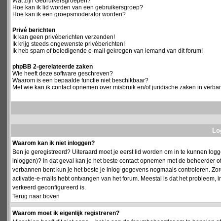
Wat zijn Gebruikersgroepen?
Hoe kan ik lid worden van een gebruikersgroep?
Hoe kan ik een groepsmoderator worden?
Privé berichten
Ik kan geen privéberichten verzenden!
Ik krijg steeds ongewenste privéberichten!
Ik heb spam of beledigende e-mail gekregen van iemand van dit forum!
phpBB 2-gerelateerde zaken
Wie heeft deze software geschreven?
Waarom is een bepaalde functie niet beschikbaar?
Met wie kan ik contact opnemen over misbruik en/of juridische zaken in verba
Log
Waarom kan ik niet inloggen?
Ben je geregistreerd? Uiteraard moet je eerst lid worden om in te kunnen logge
inloggen)? In dat geval kan je het beste contact opnemen met de beheerder of
verbannen bent kun je het beste je inlog-gegevens nogmaals controleren. Zorg e
activatie-e-mails hebt ontvangen van het forum. Meestal is dat het probleem, i
verkeerd geconfigureerd is.
Terug naar boven
Waarom moet ik eigenlijk registreren?