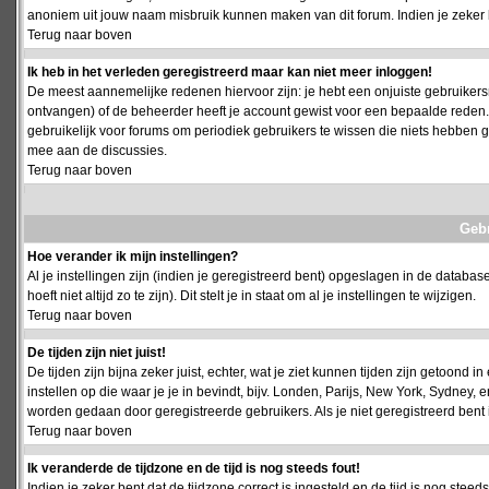
anoniem uit jouw naam misbruik kunnen maken van dit forum. Indien je zeker 
Terug naar boven
Ik heb in het verleden geregistreerd maar kan niet meer inloggen!
De meest aannemelijke redenen hiervoor zijn: je hebt een onjuiste gebruikersn
ontvangen) of de beheerder heeft je account gewist voor een bepaalde reden. Ind
gebruikelijk voor forums om periodiek gebruikers te wissen die niets hebben
mee aan de discussies.
Terug naar boven
Geb
Hoe verander ik mijn instellingen?
Al je instellingen zijn (indien je geregistreerd bent) opgeslagen in de databa
hoeft niet altijd zo te zijn). Dit stelt je in staat om al je instellingen te wijzigen.
Terug naar boven
De tijden zijn niet juist!
De tijden zijn bijna zeker juist, echter, wat je ziet kunnen tijden zijn getoond in
instellen op die waar je je in bevindt, bijv. Londen, Parijs, New York, Sydney,
worden gedaan door geregistreerde gebruikers. Als je niet geregistreerd bent is
Terug naar boven
Ik veranderde de tijdzone en de tijd is nog steeds fout!
Indien je zeker bent dat de tijdzone correct is ingesteld en de tijd is nog stee