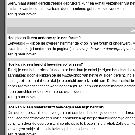
Sorry, maar alleen geregistreerde gebruikers kunnen e-mail verzenden via het
misbruik van het e-mail-systeem door anonieme gebruikers te voorkomen.
Terug naar boven
Be
Hoe plaats ik een onderwerp in een forum?
Eenvoudig -- klik op de overeenstemmende knop in het forum of onderwerp. M
staan in een lijst onderaan de pagina (de
Je mag nieuwe onderwerpen plaatsen 
Terug naar boven
Hoe kan ik een bericht bewerken of wissen?
Tenzij je een beheerder of moderator bent kan je enkel je eigen berichten be
aanmaken) door te klikken op de
Wijzig
-knop van het te wijzigen bericht. Indi
deze geeft het aantal keer dat je je bericht bewerkt hebt aan. Dit komt enkel 
beheerders het bericht bewerkt hebben (zij zouden een bericht moeten achte
geen berichten wissen zodra erop geantwoord is.
Terug naar boven
Hoe kan ik een onderschrift toevoegen aan mijn bericht?
Om een onderschrift toe te voegen aan een bericht moet je eerst een onderschift
het
Onderschrift toevoegen
-vakje aankruisen op het postformulier om je onders
berichten door de overeenstemmende optie te kiezen in je profiel. Zelfs dan ku
toevoegen
-vakje uit te schakelen op het postformulier.
Terug naar boven