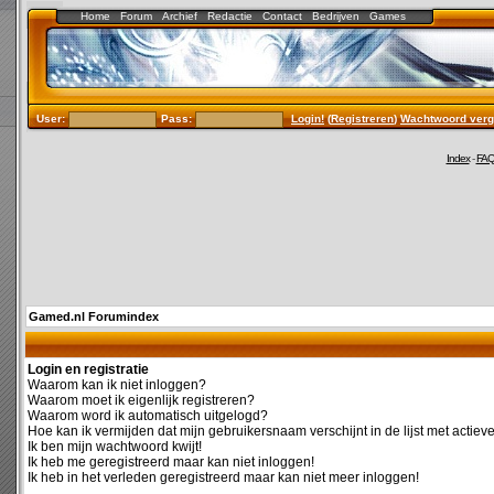
Home
Forum
Archief
Redactie
Contact
Bedrijven
Games
User:
Pass:
Login!
(
Registreren
)
Wachtwoord verg
Index
-
FA
Gamed.nl Forumindex
Login en registratie
Waarom kan ik niet inloggen?
Waarom moet ik eigenlijk registreren?
Waarom word ik automatisch uitgelogd?
Hoe kan ik vermijden dat mijn gebruikersnaam verschijnt in de lijst met actiev
Ik ben mijn wachtwoord kwijt!
Ik heb me geregistreerd maar kan niet inloggen!
Ik heb in het verleden geregistreerd maar kan niet meer inloggen!