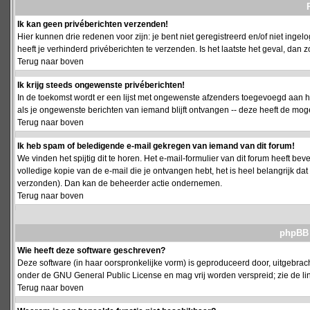
Ik kan geen privéberichten verzenden!
Hier kunnen drie redenen voor zijn: je bent niet geregistreerd en/of niet ing
heeft je verhinderd privéberichten te verzenden. Is het laatste het geval, da
Terug naar boven
Ik krijg steeds ongewenste privéberichten!
In de toekomst wordt er een lijst met ongewenste afzenders toegevoegd aan h
als je ongewenste berichten van iemand blijft ontvangen -- deze heeft de mog
Terug naar boven
Ik heb spam of beledigende e-mail gekregen van iemand van dit forum!
We vinden het spijtig dit te horen. Het e-mail-formulier van dit forum heeft b
volledige kopie van de e-mail die je ontvangen hebt, het is heel belangrijk da
verzonden). Dan kan de beheerder actie ondernemen.
Terug naar boven
phpBB 
Wie heeft deze software geschreven?
Deze software (in haar oorspronkelijke vorm) is geproduceerd door, uitgebrac
onder de GNU General Public License en mag vrij worden verspreid; zie de lin
Terug naar boven