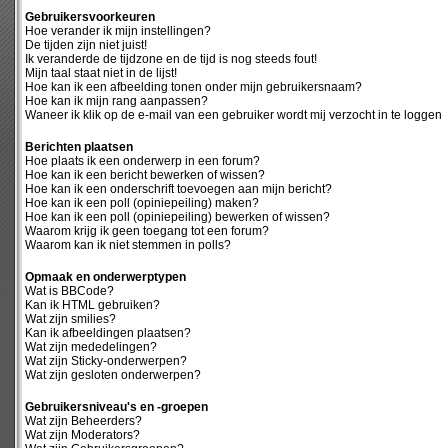
Gebruikersvoorkeuren
Hoe verander ik mijn instellingen?
De tijden zijn niet juist!
Ik veranderde de tijdzone en de tijd is nog steeds fout!
Mijn taal staat niet in de lijst!
Hoe kan ik een afbeelding tonen onder mijn gebruikersnaam?
Hoe kan ik mijn rang aanpassen?
Waneer ik klik op de e-mail van een gebruiker wordt mij verzocht in te loggen
Berichten plaatsen
Hoe plaats ik een onderwerp in een forum?
Hoe kan ik een bericht bewerken of wissen?
Hoe kan ik een onderschrift toevoegen aan mijn bericht?
Hoe kan ik een poll (opiniepeiling) maken?
Hoe kan ik een poll (opiniepeiling) bewerken of wissen?
Waarom krijg ik geen toegang tot een forum?
Waarom kan ik niet stemmen in polls?
Opmaak en onderwerptypen
Wat is BBCode?
Kan ik HTML gebruiken?
Wat zijn smilies?
Kan ik afbeeldingen plaatsen?
Wat zijn mededelingen?
Wat zijn Sticky-onderwerpen?
Wat zijn gesloten onderwerpen?
Gebruikersniveau's en -groepen
Wat zijn Beheerders?
Wat zijn Moderators?