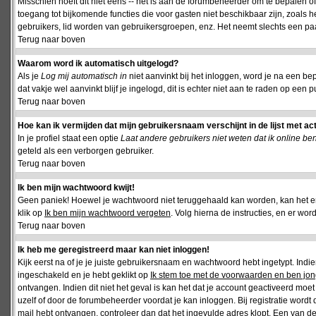
Misschien hoeft dit niet eens -- het is aan de forumbeheerder om te bepalen of 
toegang tot bijkomende functies die voor gasten niet beschikbaar zijn, zoals 
gebruikers, lid worden van gebruikersgroepen, enz. Het neemt slechts een paar
Terug naar boven
Waarom word ik automatisch uitgelogd?
Als je
Log mij automatisch in
niet aanvinkt bij het inloggen, word je na een be
dat vakje wel aanvinkt blijf je ingelogd, dit is echter niet aan te raden op een p
Terug naar boven
Hoe kan ik vermijden dat mijn gebruikersnaam verschijnt in de lijst met ac
In je profiel staat een optie
Laat andere gebruikers niet weten dat ik online be
geteld als een verborgen gebruiker.
Terug naar boven
Ik ben mijn wachtwoord kwijt!
Geen paniek! Hoewel je wachtwoord niet teruggehaald kan worden, kan het 
klik op
Ik ben mijn wachtwoord vergeten
. Volg hierna de instructies, en er wo
Terug naar boven
Ik heb me geregistreerd maar kan niet inloggen!
Kijk eerst na of je je juiste gebruikersnaam en wachtwoord hebt ingetypt. Ind
ingeschakeld en je hebt geklikt op
Ik stem toe met de voorwaarden en ben jon
ontvangen. Indien dit niet het geval is kan het dat je account geactiveerd mo
uzelf of door de forumbeheerder voordat je kan inloggen. Bij registratie wordt 
mail hebt ontvangen, controleer dan dat het ingevulde adres klopt. Een van d