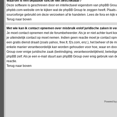
Waarom is een bepaalde functie niet beschikbaar?
Deze software is geschreven door en intellectueel eigendom van phpBB Group
phpbb.com-website om te kijken wat de phpBB Group te zeggen heeft. Plaats 
sourceforge gebruikt om deze verzoeken af te handelen. Lees de fora en kijk 
Terug naar boven
Met wie kan ik contact opnemen over misbruik en/of juridische zaken in v
Je moet contact opnemen met de forumbeheerder. Als je er niet achter kunt k
je uiteindelijk contact op moet nemen. Indien geen reactie moet je contact o
een gratis dienst draait (zoals yahoo, free.fr, f2s.com, enz.), het beheer of 
enkele manier verantwoordelijk kan worden gehouden voor hoe, waar en door 
Group over enige juridische zaak (beëindiging, verantwoordelijkheid, beledi
phpBB zelf. Als je een e-mail stuurt aan phpBB Group over enig gebruik van d
reactie.
Terug naar boven
Powered by