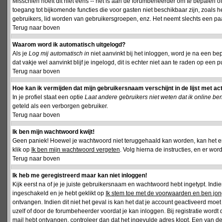
Misschien hoeft dit niet eens -- het is aan de forumbeheerder om te bepalen of 
toegang tot bijkomende functies die voor gasten niet beschikbaar zijn, zoals 
gebruikers, lid worden van gebruikersgroepen, enz. Het neemt slechts een paar
Terug naar boven
Waarom word ik automatisch uitgelogd?
Als je
Log mij automatisch in
niet aanvinkt bij het inloggen, word je na een be
dat vakje wel aanvinkt blijf je ingelogd, dit is echter niet aan te raden op een p
Terug naar boven
Hoe kan ik vermijden dat mijn gebruikersnaam verschijnt in de lijst met ac
In je profiel staat een optie
Laat andere gebruikers niet weten dat ik online be
geteld als een verborgen gebruiker.
Terug naar boven
Ik ben mijn wachtwoord kwijt!
Geen paniek! Hoewel je wachtwoord niet teruggehaald kan worden, kan het 
klik op
Ik ben mijn wachtwoord vergeten
. Volg hierna de instructies, en er wo
Terug naar boven
Ik heb me geregistreerd maar kan niet inloggen!
Kijk eerst na of je je juiste gebruikersnaam en wachtwoord hebt ingetypt. Ind
ingeschakeld en je hebt geklikt op
Ik stem toe met de voorwaarden en ben jon
ontvangen. Indien dit niet het geval is kan het dat je account geactiveerd mo
uzelf of door de forumbeheerder voordat je kan inloggen. Bij registratie wordt 
mail hebt ontvangen, controleer dan dat het ingevulde adres klopt. Een van d