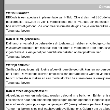
Opmaak
Wat is BBCode?
BBCode is een speciale implementatie van HTML. Of je al dan niet BBCode kan
postformulier. BBCode op zich is vergelijkbaar met HTML, tags zijn ingesloten
hoe iets wordt getoond. Zie voor meer informatie de gids die je kunt bereiken v
Terug naar boven
Kan ik HTML gebruiken?
Dat hangt er vanaf of de beheerders dit toelaten, zij hebben er volledige cont
veiligheids
procedure om misbruik van het forum te voorkomen door gebruik 
ingeschakeld is kun je het per bericht uitschakelen op het postformulier.
Terug naar boven
Wat zijn smilies?
Smilies, of emoticons, zijn kleine afbeeldingen die gebruikt kunnen worden ge
en :( triest. De volledige lijst van emoticons kan geraadpleegd worden via het 
bericht onleesbaar maken en een moderator kan beslissen deze te verwijderen o
Terug naar boven
Kan ik afbeeldingen plaatsen?
Afbeeldingen kunnen inderdaad worden getoond in je berichten. Echter, er i
link plaatsen naar een afbeelding opgeslagen op een openbaar toegankelijke w
naar afbeeldingen opgeslagen op je eigen PC (tenzij het een openbaar toegank
Yahoo-mailboxen, sites met wachtwoordbeveiliging, enz. Gebruik om de afbeel