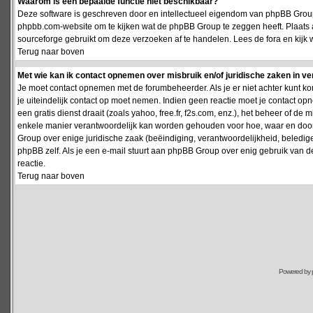
Waarom is een bepaalde functie niet beschikbaar?
Deze software is geschreven door en intellectueel eigendom van phpBB Group
phpbb.com-website om te kijken wat de phpBB Group te zeggen heeft. Plaats 
sourceforge gebruikt om deze verzoeken af te handelen. Lees de fora en kijk 
Terug naar boven
Met wie kan ik contact opnemen over misbruik en/of juridische zaken in v
Je moet contact opnemen met de forumbeheerder. Als je er niet achter kunt k
je uiteindelijk contact op moet nemen. Indien geen reactie moet je contact o
een gratis dienst draait (zoals yahoo, free.fr, f2s.com, enz.), het beheer of 
enkele manier verantwoordelijk kan worden gehouden voor hoe, waar en door 
Group over enige juridische zaak (beëindiging, verantwoordelijkheid, beledi
phpBB zelf. Als je een e-mail stuurt aan phpBB Group over enig gebruik van d
reactie.
Terug naar boven
Powered by