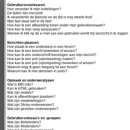
Gebruikersvoorkeuren
Hoe verander ik mijn instellingen?
De tijden zijn niet juist!
Ik veranderde de tijdzone en de tijd is nog steeds fout!
Mijn taal staat niet in de lijst!
Hoe kan ik een afbeelding tonen onder mijn gebruikersnaam?
Hoe kan ik mijn rang aanpassen?
Waneer ik klik op de e-mail van een gebruiker wordt mij verzocht in te loggen
Berichten plaatsen
Hoe plaats ik een onderwerp in een forum?
Hoe kan ik een bericht bewerken of wissen?
Hoe kan ik een onderschrift toevoegen aan mijn bericht?
Hoe kan ik een poll (opiniepeiling) maken?
Hoe kan ik een poll (opiniepeiling) bewerken of wissen?
Waarom krijg ik geen toegang tot een forum?
Waarom kan ik niet stemmen in polls?
Opmaak en onderwerptypen
Wat is BBCode?
Kan ik HTML gebruiken?
Wat zijn smilies?
Kan ik afbeeldingen plaatsen?
Wat zijn mededelingen?
Wat zijn Sticky-onderwerpen?
Wat zijn gesloten onderwerpen?
Gebruikersniveau's en -groepen
Wat zijn Beheerders?
Wat zijn Moderators?