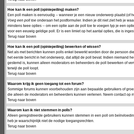
Hoe kan ik een poll (opiniepeiling) maken?
Een poll maken is eenvoudig -- wanneer je een nieuw onderwerp plaatst (of het
Voeg een poll toe
onderaan het postformulier. Indien je dit niet ziet heb je w
minstens twee opties -- om een optie aan de poll toe te voegen typ je een optie
voor een eeuwig geldige poll. Er is een limiet op het aantal opties, die is inge
Terug naar boven
Hoe kan ik een poll (opiniepeiling) bewerken of wissen?
Net als met berichten kunnen polls enkel bewerkt worden door de persoon die
het eerste bericht in het onderwerp, dat altijd de poll bevat. Indien niemand he
gestemd is, kunnen alleen moderators en beheerders de poll bewerken of verw
terwijl de poll loopt.
Terug naar boven
Waarom krijg ik geen toegang tot een forum?
Sommige forums kunnen voorbehouden zijn aan bepaalde gebruikers of groepen.
die alleen de moderators en beheerders kunnen verlenen. Neem contact op m
Terug naar boven
Waarom kan ik niet stemmen in polls?
Alleen geregistreerde gebruikers kunnen stemmen in een poll om beïnvloeding
heb je waarschijnlijk niet de nodige toegangsrechten.
Terug naar boven