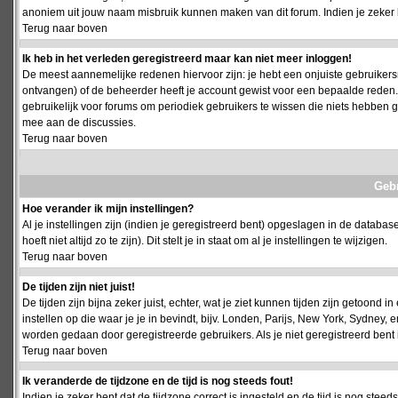
anoniem uit jouw naam misbruik kunnen maken van dit forum. Indien je zeker 
Terug naar boven
Ik heb in het verleden geregistreerd maar kan niet meer inloggen!
De meest aannemelijke redenen hiervoor zijn: je hebt een onjuiste gebruikersn
ontvangen) of de beheerder heeft je account gewist voor een bepaalde reden. Ind
gebruikelijk voor forums om periodiek gebruikers te wissen die niets hebben
mee aan de discussies.
Terug naar boven
Geb
Hoe verander ik mijn instellingen?
Al je instellingen zijn (indien je geregistreerd bent) opgeslagen in de databa
hoeft niet altijd zo te zijn). Dit stelt je in staat om al je instellingen te wijzigen.
Terug naar boven
De tijden zijn niet juist!
De tijden zijn bijna zeker juist, echter, wat je ziet kunnen tijden zijn getoond in
instellen op die waar je je in bevindt, bijv. Londen, Parijs, New York, Sydney,
worden gedaan door geregistreerde gebruikers. Als je niet geregistreerd bent is
Terug naar boven
Ik veranderde de tijdzone en de tijd is nog steeds fout!
Indien je zeker bent dat de tijdzone correct is ingesteld en de tijd is nog stee