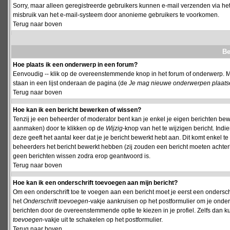
Sorry, maar alleen geregistreerde gebruikers kunnen e-mail verzenden via het
misbruik van het e-mail-systeem door anonieme gebruikers te voorkomen.
Terug naar boven
Be
Hoe plaats ik een onderwerp in een forum?
Eenvoudig -- klik op de overeenstemmende knop in het forum of onderwerp. M
staan in een lijst onderaan de pagina (de
Je mag nieuwe onderwerpen plaatsen 
Terug naar boven
Hoe kan ik een bericht bewerken of wissen?
Tenzij je een beheerder of moderator bent kan je enkel je eigen berichten be
aanmaken) door te klikken op de
Wijzig
-knop van het te wijzigen bericht. Indi
deze geeft het aantal keer dat je je bericht bewerkt hebt aan. Dit komt enkel 
beheerders het bericht bewerkt hebben (zij zouden een bericht moeten achte
geen berichten wissen zodra erop geantwoord is.
Terug naar boven
Hoe kan ik een onderschrift toevoegen aan mijn bericht?
Om een onderschrift toe te voegen aan een bericht moet je eerst een onderschift
het
Onderschrift toevoegen
-vakje aankruisen op het postformulier om je onders
berichten door de overeenstemmende optie te kiezen in je profiel. Zelfs dan ku
toevoegen
-vakje uit te schakelen op het postformulier.
Terug naar boven