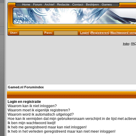
Home
Forum
Archief
Redactie
Contact
Bedrijven
Games
User:
Pass:
Login!
(
Registreren
)
Wachtwoord verg
Index
-
FA
Gamed.nl Forumindex
Login en registratie
Waarom kan ik niet inloggen?
Waarom moet ik eigenlijk registreren?
Waarom word ik automatisch uitgelogd?
Hoe kan ik vermijden dat mijn gebruikersnaam verschijnt in de lijst met actiev
Ik ben mijn wachtwoord kwijt!
Ik heb me geregistreerd maar kan niet inloggen!
Ik heb in het verleden geregistreerd maar kan niet meer inloggen!