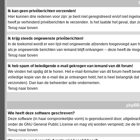
Ik kan geen privéberichten verzenden!
Hier kunnen drie redenen voor zijn: je bent niet geregistreerd en/of niet ing
heeft je verhinderd privéberichten te verzenden. Is het laatste het geval, da
Terug naar boven
Ik krijg steeds ongewenste privéberichten!
In de toekomst wordt er een lijst met ongewenste afzenders toegevoegd aan h
als je ongewenste berichten van iemand blijft ontvangen -- deze heeft de mog
Terug naar boven
Ik heb spam of beledigende e-mail gekregen van iemand van dit forum!
We vinden het spijtig dit te horen. Het e-mail-formulier van dit forum heeft b
volledige kopie van de e-mail die je ontvangen hebt, het is heel belangrijk da
verzonden). Dan kan de beheerder actie ondernemen.
Terug naar boven
phpBB 
Wie heeft deze software geschreven?
Deze software (in haar oorspronkelijke vorm) is geproduceerd door, uitgebrac
onder de GNU General Public License en mag vrij worden verspreid; zie de lin
Terug naar boven