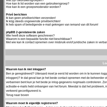
Wat zijn Gebruikersgroepen?
Hoe kan ik lid worden van een gebruikersgroep?
Hoe kan ik een groepsmoderator worden?
Privé berichten
Ik kan geen privéberichten verzenden!
Ik krijg steeds ongewenste privéberichten!
Ik heb spam of beledigende e-mail gekregen van iemand van dit forum!
phpBB 2-gerelateerde zaken
Wie heeft deze software geschreven?
Waarom is een bepaalde functie niet beschikbaar?
Met wie kan ik contact opnemen over misbruik en/of juridische zaken in verba
Log
Waarom kan ik niet inloggen?
Ben je geregistreerd? Uiteraard moet je eerst lid worden om in te kunnen logge
inloggen)? In dat geval kan je het beste contact opnemen met de beheerder of
verbannen bent kun je het beste je inlog-gegevens nogmaals controleren. Zorg e
activatie-e-mails hebt ontvangen van het forum. Meestal is dat het probleem, i
verkeerd geconfigureerd is.
Terug naar boven
Waarom moet ik eigenlijk registreren?