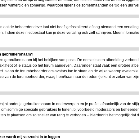
n wintertijd en zomertijd, waardoor tijdens de zomermaanden de tijd een uur versc
dat de beheerder deze taal niet heeft geïnstalleerd of nog niemand een vertaling
en. Indien deze niet bestaat kan je deze vertaling ook zelf schrijven. Meer infor
jn gebruikersnaam?
n gebruikersnaam bij het bekijken van posts. De eerste is een afbeelding verbond
akt hebt of je status op het forum aangeven. Daaronder staat vaak een grotere afbe
 Het is aan de forumbeheerder om avatars toe te staan en de wijze waarop avatars 
uze van de forumbeheerder, vraag hem/haar naar de reden (je kunt er zeker van zi
chijnt onder je gebruikersnaam in onderwerpen en je profiel afhankelijk van de stijl
en om sommige speciale gebruikers te tonen, bijvoorbeeld moderators en beheerde
ten te plaatsen om zo sneller van rang te verhogen -- hierdoor is het mogelijk dat
ker wordt mij verzocht in te loggen