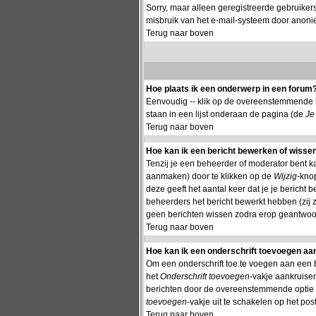
Sorry, maar alleen geregistreerde gebruiker
misbruik van het e-mail-systeem door anon
Terug naar boven
Hoe plaats ik een onderwerp in een forum
Eenvoudig -- klik op de overeenstemmende k
staan in een lijst onderaan de pagina (de
Je
Terug naar boven
Hoe kan ik een bericht bewerken of wisse
Tenzij je een beheerder of moderator bent k
aanmaken) door te klikken op de
Wijzig
-knop
deze geeft het aantal keer dat je je bericht
beheerders het bericht bewerkt hebben (zij
geen berichten wissen zodra erop geantwoor
Terug naar boven
Hoe kan ik een onderschrift toevoegen aan
Om een onderschrift toe te voegen aan een ber
het
Onderschrift toevoegen
-vakje aankruisen
berichten door de overeenstemmende optie te 
toevoegen
-vakje uit te schakelen op het post
Terug naar boven