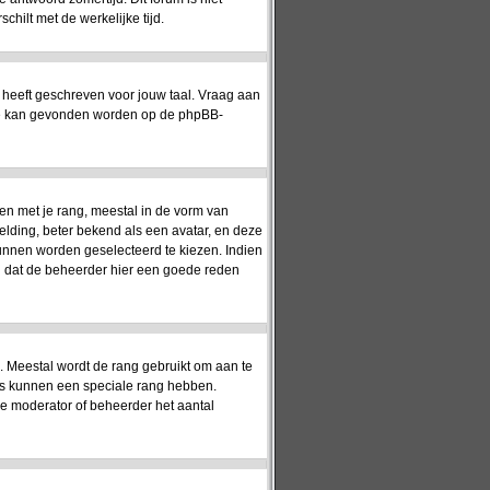
hilt met de werkelijke tijd.
 heeft geschreven voor jouw taal. Vraag aan
matie kan gevonden worden op de phpBB-
en met je rang, meestal in de vorm van
elding, beter bekend als een avatar, en deze
kunnen worden geselecteerd te kiezen. Indien
jn dat de beheerder hier een goede reden
). Meestal wordt de rang gebruikt om aan te
rs kunnen een speciale rang hebben.
 de moderator of beheerder het aantal