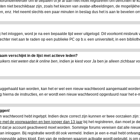
e forumbeheerder om te bepalen of je al dan niet moet registreren om berichten te k
ten niet beschikbaar zijn, zoals het kiezen van avatar-afbeeldingen, de mogelijkhe
n, enz. Het neemt slechts een paar minuten in beslag dus het is aan te bevelen om 
ij het inloggen, word je na een bepaalde tijd weer uitgelogd. Dit voorkomt misbruik
is echter niet aan te raden op een publieke PC op b.v. een universiteit, in een biblioth
am verschijnt in de lijst met actieve leden?
ikers niet weten dat ik online ben
, indien je kiest voor
Ja
ben je alleen zichbaar vo
ruggehaald kan worden, kan het er wel een nieuw wachtwoord aangemaakt worden.
lg hierna de instructies, en er wordt een nieuw wachtwoord opgestuurd naar het e-mai
oggen!
 en wachtwoord hebt ingetypt. Indien deze correct zijn kunnen er twee oorzaken zij
oe met de voorwaarden en ben jonger dan 13 jaar
bij het registreren, dan moet je de
het dat je account geactiveerd moet worden. Sommige forums vereisen dat alle nieuw
n inloggen. Bij registratie wordt dit ook vermeld. Indien je een e-mail hebt ontvang
 ingevulde adres klopt. Een van de redenen waarom activatie wordt gebruikt, is om