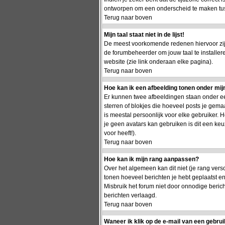
ontworpen om een onderscheid te maken tusse
Terug naar boven
Mijn taal staat niet in de lijst!
De meest voorkomende redenen hiervoor zijn 
de forumbeheerder om jouw taal te installer
website (zie link onderaan elke pagina).
Terug naar boven
Hoe kan ik een afbeelding tonen onder mi
Er kunnen twee afbeeldingen staan onder ee
sterren of blokjes die hoeveel posts je gema
is meestal persoonlijk voor elke gebruiker.
je geen avatars kan gebruiken is dit een ke
voor heeft!).
Terug naar boven
Hoe kan ik mijn rang aanpassen?
Over het algemeen kan dit niet (je rang vers
tonen hoeveel berichten je hebt geplaatst 
Misbruik het forum niet door onnodige berich
berichten verlaagd.
Terug naar boven
Waneer ik klik op de e-mail van een gebrui