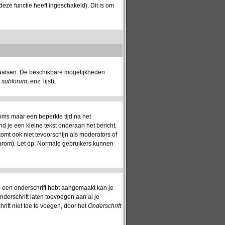
eze functie heeft ingeschakeld). Dit is om
plaatsen. De beschikbare mogelijkheden
t subforum
, enz. lijst).
oms maar een beperkte tijd na het
nd je een kleine tekst onderaan het bericht,
komt ook niet tevoorschijn als moderators of
aarom). Let op: Normale gebruikers kunnen
 je een onderschrift hebt aangemaakt kan je
nderschrift laten toevoegen aan al je
rift niet toe te voegen, door het
Onderschrift