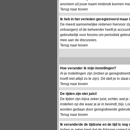
anoniem uit jouw naam misbruik kunnen make
Terug naar boven
Ik heb in het verleden geregistreerd maar 
De meest aannemelijke redenen hiervoor zijn:
ontvangen) of de beheerder heeft je account g
gebruikelijk voor forums om periodiek gebru
mee aan de discussies.
Terug naar boven
Hoe verander ik mijn instellingen?
Al je instellingen zijn (indien je geregistr
hoeft niet altijd zo te zijn). Dit stelt je in staa
Terug naar boven
De tijden zijn niet juist!
De tijden zijn bijna zeker juist, echter, wat j
instellen op die waar je je in bevindt, bijv.
worden gedaan door geregistreerde gebruikers.
Terug naar boven
Ik veranderde de tijdzone en de tijd is nog 
Indien je zeker bent dat de tijdzone correct 