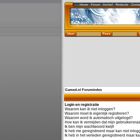
Home
Forum
Archief
Redactie
Conta
User:
Pass:
Gamed.nl Forumindex
Login en registratie
Waarom kan ik niet inloggen?
Waarom moet ik eigenlijk registreren?
Waarom word ik automatisch uitgelogd?
Hoe kan ik vermijden dat mijn gebruikersnaam
Ik ben mijn wachtwoord kwijt!
Ik heb me geregistreerd maar kan niet inlog
Ik heb in het verleden geregistreerd maar ka