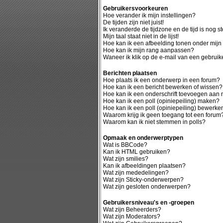
Gebruikersvoorkeuren
Hoe verander ik mijn instellingen?
De tijden zijn niet juist!
Ik veranderde de tijdzone en de tijd is nog st
Mijn taal staat niet in de lijst!
Hoe kan ik een afbeelding tonen onder mij
Hoe kan ik mijn rang aanpassen?
Waneer ik klik op de e-mail van een gebruike
Berichten plaatsen
Hoe plaats ik een onderwerp in een forum?
Hoe kan ik een bericht bewerken of wissen?
Hoe kan ik een onderschrift toevoegen aan m
Hoe kan ik een poll (opiniepeiling) maken?
Hoe kan ik een poll (opiniepeiling) bewerke
Waarom krijg ik geen toegang tot een forum
Waarom kan ik niet stemmen in polls?
Opmaak en onderwerptypen
Wat is BBCode?
Kan ik HTML gebruiken?
Wat zijn smilies?
Kan ik afbeeldingen plaatsen?
Wat zijn mededelingen?
Wat zijn Sticky-onderwerpen?
Wat zijn gesloten onderwerpen?
Gebruikersniveau's en -groepen
Wat zijn Beheerders?
Wat zijn Moderators?