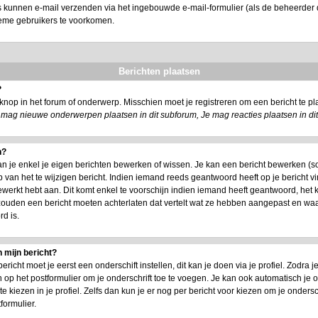
s kunnen e-mail verzenden via het ingebouwde e-mail-formulier (als de beheerder d
ieme gebruikers te voorkomen.
Berichten plaatsen
?
nop in het forum of onderwerp. Misschien moet je registreren om een bericht te 
 mag nieuwe onderwerpen plaatsen in dit subforum, Je mag reacties plaatsen in di
n?
an je enkel je eigen berichten bewerken of wissen. Je kan een bericht bewerken (s
 van het te wijzigen bericht. Indien iemand reeds geantwoord heeft op je bericht vi
 bewerkt hebt aan. Dit komt enkel te voorschijn indien iemand heeft geantwoord, het 
 zouden een bericht moeten achterlaten dat vertelt wat ze hebben aangepast en w
d is.
 mijn bericht?
icht moet je eerst een onderschift instellen, dit kan je doen via je profiel. Zodra
 op het postformulier om je onderschrift toe te voegen. Je kan ook automatisch je o
kiezen in je profiel. Zelfs dan kun je er nog per bericht voor kiezen om je ondersch
formulier.