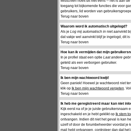
Misschien hoeft dit niet eens -- het is aan d
toegang tot bijkomende functies die voor gas
gebruikers, lid worden van gebruikersgroepe
Terug naar boven
Waarom word ik automatisch uitgelogd?
Als je
Log mij automatisch in
niet aanvinkt b
dat vakje wel aanvinkt blijf je ingelogd, dit 
Terug naar boven
Hoe kan ik vermijden dat mijn gebruikersna
In je profiel staat een optie
Laat andere gebru
geteld als een verborgen gebruiker.
Terug naar boven
Ik ben mijn wachtwoord kwijt!
Geen paniek! Hoewel je wachtwoord niet te
klik op
Ik ben mijn wachtwoord vergeten
. Vo
Terug naar boven
Ik heb me geregistreerd maar kan niet inl
Kijk eerst na of je je juiste gebruikersnaam
ingeschakeld en je hebt geklikt op
Ik stem t
ontvangen. Indien dit niet het geval is kan 
uzelf of door de forumbeheerder voordat je ka
mail hebt ontvangen, controleer dan dat het