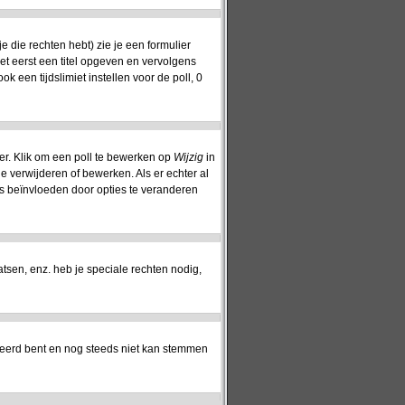
 die rechten hebt) zie je een formulier
oet eerst een titel opgeven en vervolgens
ok een tijdslimiet instellen voor de poll, 0
er. Klik om een poll te bewerken op
Wijzig
in
ie verwijderen of bewerken. Als er echter al
s beïnvloeden door opties te veranderen
sen, enz. heb je speciale rechten nodig,
reerd bent en nog steeds niet kan stemmen