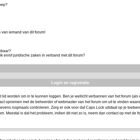
roep?
 van iemand van dit forum!
ikbaar?
k en/of juridische zaken in verband met dit forum?
Login en registratie
t lid worden om in te kunnen loggen. Ben je wellicht verbannen van het forum (als da
ntact opnemen met de beheerder of webmaster van het forum om uit te vinden waarom
evens nogmaals controleren. Zorg er ook voor dat Caps Lock uitstaat op je toetsenbo
um. Meestal is dat het probleem, indien dit niet zo is, neem dan contact op met de f