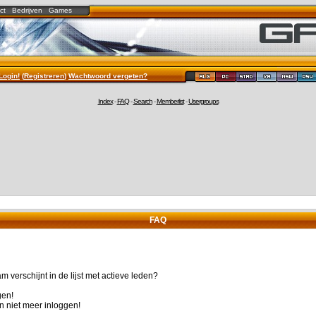
ct
Bedrijven
Games
Login!
(
Registreren
)
Wachtwoord vergeten?
Index
-
FAQ
-
Search
-
Memberlist
-
Usergroups
FAQ
 verschijnt in de lijst met actieve leden?
gen!
n niet meer inloggen!