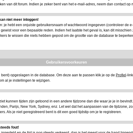
n van dit forum. Indien je zeker bent van het e-mail-adres, neem dan contact op 
kan niet meer inloggen!
 je hebt een onjuiste gebruikersnaam of wachtwoord ingegeven (controleer de e-mail
ewist voor een bepaalde reden. Indien het laatste het geval is, kan dit misschien zi
ikers te wissen die niets hebben gepost om de grootte van de database te beperke
Gebruikersvoorkeuren
eerd bent) opgeslagen in de database. Om deze aan te passen klik je op de
Profiel
-lin
t om al je instellingen te wijzigen.
e ziet kunnen tijden zijn getoond in een andere tijdzone dan die waar je je in bevindt. A
 Londen, Parijs, New York, Sydney, enz. Let wel dat het aanpassen van de tijdzone, z
 Als je niet geregistreerd bent is dit een goed tijdstip om je te registreren.
steeds fout!
is ingesteld en de tijd is nog steeds verkeerd, dan is het meest voor de hand liggend