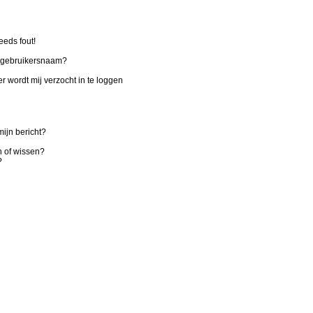
eeds fout!
n gebruikersnaam?
r wordt mij verzocht in te loggen
ijn bericht?
n of wissen?
?