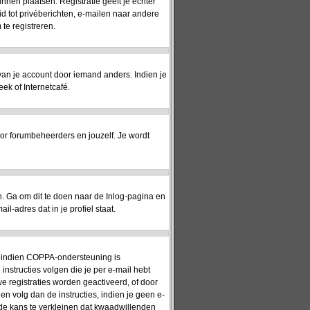
unnen plaatsen. Registratie geeft je echter
id tot privéberichten, e-mailen naar andere
te registreren.
 van je account door iemand anders. Indien je
eek of Internetcafé.
or forumbeheerders en jouzelf. Je wordt
 Ga om dit te doen naar de Inlog-pagina en
l-adres dat in je profiel staat.
n: indien COPPA-ondersteuning is
 instructies volgen die je per e-mail hebt
e registraties worden geactiveerd, of door
en volg dan de instructies, indien je geen e-
 de kans te verkleinen dat kwaadwillenden