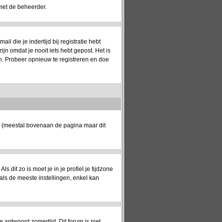
met de beheerder.
 die je indertijd bij registratie hebt
jn omdat je nooit iets hebt gepost. Het is
n. Probeer opnieuw te registreren en doe
k (meestal bovenaan de pagina maar dit
ls dit zo is moet je in je profiel je tijdzone
oals de meeste instellingen, enkel kan
e antwoord zomertijd. Dit forum is niet