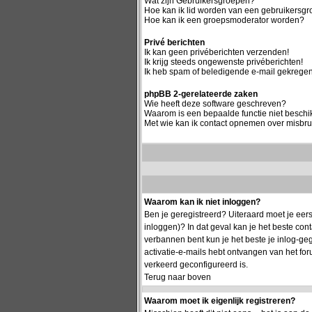
Wat zijn Gebruikersgroepen?
Hoe kan ik lid worden van een gebruikersg
Hoe kan ik een groepsmoderator worden?
Privé berichten
Ik kan geen privéberichten verzenden!
Ik krijg steeds ongewenste privéberichten!
Ik heb spam of beledigende e-mail gekregen
phpBB 2-gerelateerde zaken
Wie heeft deze software geschreven?
Waarom is een bepaalde functie niet besch
Met wie kan ik contact opnemen over misbrui
Waarom kan ik niet inloggen?
Ben je geregistreerd? Uiteraard moet je eers
inloggen)? In dat geval kan je het beste co
verbannen bent kun je het beste je inlog-geg
activatie-e-mails hebt ontvangen van het for
verkeerd geconfigureerd is.
Terug naar boven
Waarom moet ik eigenlijk registreren?