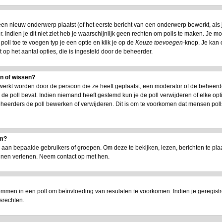
n nieuw onderwerp plaatst (of het eerste bericht van een onderwerp bewerkt, als je
 Indien je dit niet ziet heb je waarschijnlijk geen rechten om polls te maken. Je m
oll toe te voegen typ je een optie en klik je op de
Keuze toevoegen
-knop. Je kan o
t op het aantal opties, die is ingesteld door de beheerder.
en of wissen?
werkt worden door de persoon die ze heeft geplaatst, een moderator of de beheerd
jd de poll bevat. Indien niemand heeft gestemd kun je de poll verwijderen of elke opt
heerders de poll bewerken of verwijderen. Dit is om te voorkomen dat mensen poll
um?
n bepaalde gebruikers of groepen. Om deze te bekijken, lezen, berichten te plaat
nnen verlenen. Neem contact op met hen.
emmen in een poll om beïnvloeding van resulaten te voorkomen. Indien je geregist
srechten.