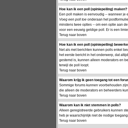
Hoe kan ik een poll (opiniepeiling) maken?
Een poll maken is eenvoudig -- wanneer je ee
Voeg een poll toe
onderaan het postformulier.
minstens twee opties -- om een optie aan de p
voor een eeuwig geldige poll. Er is een limie
Terug naar boven
Hoe kan ik een poll (opiniepeiling) bewerk
Net als met berichten kunnen polls enkel be
het eerste bericht in het onderwerp, dat alti
gestemd is, kunnen alleen moderators en be
terwijl de poll loopt.
Terug naar boven
Waarom krijg ik geen toegang tot een for
Sommige forums kunnen voorbehouden zijn aa
die alleen de moderators en beheerders ku
Terug naar boven
Waarom kan ik niet stemmen in polls?
Alleen geregistreerde gebruikers kunnen st
heb je waarschijnlijk niet de nodige toegang
Terug naar boven