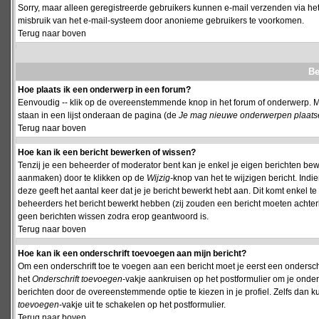
Sorry, maar alleen geregistreerde gebruikers kunnen e-mail verzenden via het
misbruik van het e-mail-systeem door anonieme gebruikers te voorkomen.
Terug naar boven
Be
Hoe plaats ik een onderwerp in een forum?
Eenvoudig -- klik op de overeenstemmende knop in het forum of onderwerp. M
staan in een lijst onderaan de pagina (de
Je mag nieuwe onderwerpen plaatsen 
Terug naar boven
Hoe kan ik een bericht bewerken of wissen?
Tenzij je een beheerder of moderator bent kan je enkel je eigen berichten be
aanmaken) door te klikken op de
Wijzig
-knop van het te wijzigen bericht. Indi
deze geeft het aantal keer dat je je bericht bewerkt hebt aan. Dit komt enkel 
beheerders het bericht bewerkt hebben (zij zouden een bericht moeten achte
geen berichten wissen zodra erop geantwoord is.
Terug naar boven
Hoe kan ik een onderschrift toevoegen aan mijn bericht?
Om een onderschrift toe te voegen aan een bericht moet je eerst een onderschift
het
Onderschrift toevoegen
-vakje aankruisen op het postformulier om je onders
berichten door de overeenstemmende optie te kiezen in je profiel. Zelfs dan ku
toevoegen
-vakje uit te schakelen op het postformulier.
Terug naar boven