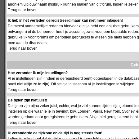
anoniem uit jouw naam misbruik kunnen maken van dit forum. Indien je zeker 
Terug naar boven
Ik heb in het verleden geregistreerd maar kan niet meer inloggen!
De meest aannemelijke redenen hiervoor zijn: je hebt een onjuiste gebruikersn
ontvangen) of de beheerder heeft je account gewist voor een bepaalde reden. Ind
gebruikelijk voor forums om periodiek gebruikers te wissen die niets hebben
mee aan de discussies.
Terug naar boven
Geb
Hoe verander ik mijn instellingen?
Al je instellingen zijn (indien je geregistreerd bent) opgeslagen in de databa
hoeft niet altijd zo te zijn). Dit stelt je in staat om al je instellingen te wijzigen.
Terug naar boven
De tijden zijn niet juist!
De tijden zijn bijna zeker juist, echter, wat je ziet kunnen tijden zijn getoond in
instellen op die waar je je in bevindt, bijv. Londen, Parijs, New York, Sydney,
worden gedaan door geregistreerde gebruikers. Als je niet geregistreerd bent is
Terug naar boven
Ik veranderde de tijdzone en de tijd is nog steeds fout!
Indien je zeker bent dat de tijdzone correct is ingesteld en de tijd is nog stee