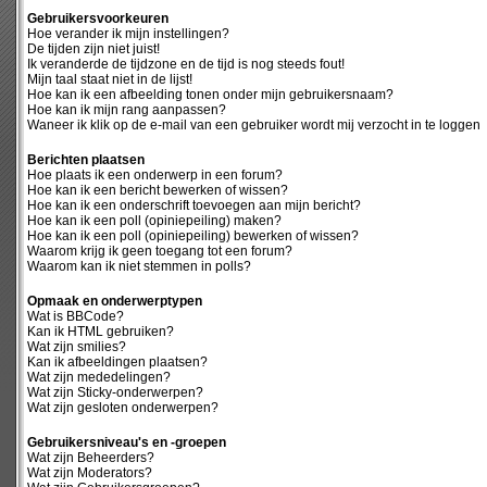
Gebruikersvoorkeuren
Hoe verander ik mijn instellingen?
De tijden zijn niet juist!
Ik veranderde de tijdzone en de tijd is nog steeds fout!
Mijn taal staat niet in de lijst!
Hoe kan ik een afbeelding tonen onder mijn gebruikersnaam?
Hoe kan ik mijn rang aanpassen?
Waneer ik klik op de e-mail van een gebruiker wordt mij verzocht in te loggen
Berichten plaatsen
Hoe plaats ik een onderwerp in een forum?
Hoe kan ik een bericht bewerken of wissen?
Hoe kan ik een onderschrift toevoegen aan mijn bericht?
Hoe kan ik een poll (opiniepeiling) maken?
Hoe kan ik een poll (opiniepeiling) bewerken of wissen?
Waarom krijg ik geen toegang tot een forum?
Waarom kan ik niet stemmen in polls?
Opmaak en onderwerptypen
Wat is BBCode?
Kan ik HTML gebruiken?
Wat zijn smilies?
Kan ik afbeeldingen plaatsen?
Wat zijn mededelingen?
Wat zijn Sticky-onderwerpen?
Wat zijn gesloten onderwerpen?
Gebruikersniveau's en -groepen
Wat zijn Beheerders?
Wat zijn Moderators?