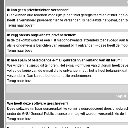
Ik kan geen privéberichten verzenden!
Hier kunnen drie redenen voor zijn: je bent niet geregistreerd en/of niet ing
heeft je verhinderd privéberichten te verzenden. Is het laatste het geval, da
Terug naar boven
Ik krijg steeds ongewenste privéberichten!
In de toekomst wordt er een lijst met ongewenste afzenders toegevoegd aan h
als je ongewenste berichten van iemand blijft ontvangen -- deze heeft de mog
Terug naar boven
Ik heb spam of beledigende e-mail gekregen van iemand van dit forum!
We vinden het spijtig dit te horen. Het e-mail-formulier van dit forum heeft b
volledige kopie van de e-mail die je ontvangen hebt, het is heel belangrijk da
verzonden). Dan kan de beheerder actie ondernemen.
Terug naar boven
phpBB 
Wie heeft deze software geschreven?
Deze software (in haar oorspronkelijke vorm) is geproduceerd door, uitgebrac
onder de GNU General Public License en mag vrij worden verspreid; zie de lin
Terug naar boven