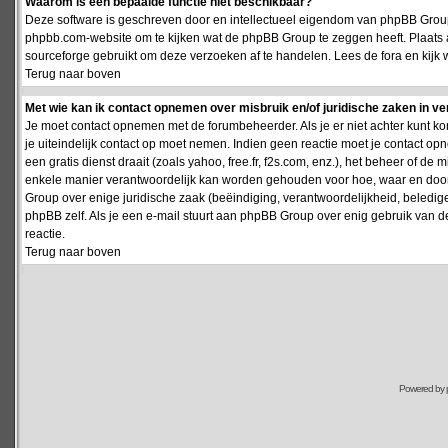
Waarom is een bepaalde functie niet beschikbaar?
Deze software is geschreven door en intellectueel eigendom van phpBB Group
phpbb.com-website om te kijken wat de phpBB Group te zeggen heeft. Plaats 
sourceforge gebruikt om deze verzoeken af te handelen. Lees de fora en kijk 
Terug naar boven
Met wie kan ik contact opnemen over misbruik en/of juridische zaken in v
Je moet contact opnemen met de forumbeheerder. Als je er niet achter kunt k
je uiteindelijk contact op moet nemen. Indien geen reactie moet je contact o
een gratis dienst draait (zoals yahoo, free.fr, f2s.com, enz.), het beheer of 
enkele manier verantwoordelijk kan worden gehouden voor hoe, waar en door 
Group over enige juridische zaak (beëindiging, verantwoordelijkheid, beledi
phpBB zelf. Als je een e-mail stuurt aan phpBB Group over enig gebruik van d
reactie.
Terug naar boven
Powered by