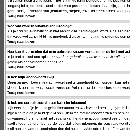
Misschien hoeft dit niet eens -- het is aan de forumbeheerder om te bepalen of 
toegang tot bijkomende functies die voor gasten niet beschikbaar zijn, zoals 
gebruikers, lid worden van gebruikersgroepen, enz. Het neemt slechts een paar
Terug naar boven
Waarom word ik automatisch uitgelogd?
Als je
Log mij automatisch in
niet aanvinkt bij het inloggen, word je na een be
dat vakje wel aanvinkt blijf je ingelogd, dit is echter niet aan te raden op een p
Terug naar boven
Hoe kan ik vermijden dat mijn gebruikersnaam verschijnt in de lijst met ac
In je profiel staat een optie
Laat andere gebruikers niet weten dat ik online be
geteld als een verborgen gebruiker.
Terug naar boven
Ik ben mijn wachtwoord kwijt!
Geen paniek! Hoewel je wachtwoord niet teruggehaald kan worden, kan het 
klik op
Ik ben mijn wachtwoord vergeten
. Volg hierna de instructies, en er wo
Terug naar boven
Ik heb me geregistreerd maar kan niet inloggen!
Kijk eerst na of je je juiste gebruikersnaam en wachtwoord hebt ingetypt. Ind
ingeschakeld en je hebt geklikt op
Ik stem toe met de voorwaarden en ben jon
ontvangen. Indien dit niet het geval is kan het dat je account geactiveerd mo
uzelf of door de forumbeheerder voordat je kan inloggen. Bij registratie wordt 
mail hebt ontvangen, controleer dan dat het ingevulde adres klopt. Een van d