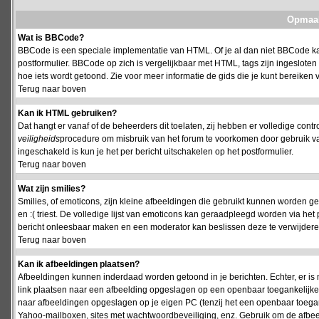
Opmaak
Wat is BBCode?
BBCode is een speciale implementatie van HTML. Of je al dan niet BBCode kan
postformulier. BBCode op zich is vergelijkbaar met HTML, tags zijn ingesloten
hoe iets wordt getoond. Zie voor meer informatie de gids die je kunt bereiken v
Terug naar boven
Kan ik HTML gebruiken?
Dat hangt er vanaf of de beheerders dit toelaten, zij hebben er volledige cont
veiligheids
procedure om misbruik van het forum te voorkomen door gebruik 
ingeschakeld is kun je het per bericht uitschakelen op het postformulier.
Terug naar boven
Wat zijn smilies?
Smilies, of emoticons, zijn kleine afbeeldingen die gebruikt kunnen worden ge
en :( triest. De volledige lijst van emoticons kan geraadpleegd worden via het 
bericht onleesbaar maken en een moderator kan beslissen deze te verwijderen o
Terug naar boven
Kan ik afbeeldingen plaatsen?
Afbeeldingen kunnen inderdaad worden getoond in je berichten. Echter, er i
link plaatsen naar een afbeelding opgeslagen op een openbaar toegankelijke w
naar afbeeldingen opgeslagen op je eigen PC (tenzij het een openbaar toegank
Yahoo-mailboxen, sites met wachtwoordbeveiliging, enz. Gebruik om de afbeel