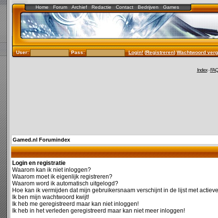
Home
Forum
Archief
Redactie
Contact
Bedrijven
Games
User:
Pass:
Login!
(
Registreren
)
Wachtwoord verg
Index
-
FA
Gamed.nl Forumindex
Login en registratie
Waarom kan ik niet inloggen?
Waarom moet ik eigenlijk registreren?
Waarom word ik automatisch uitgelogd?
Hoe kan ik vermijden dat mijn gebruikersnaam verschijnt in de lijst met actiev
Ik ben mijn wachtwoord kwijt!
Ik heb me geregistreerd maar kan niet inloggen!
Ik heb in het verleden geregistreerd maar kan niet meer inloggen!