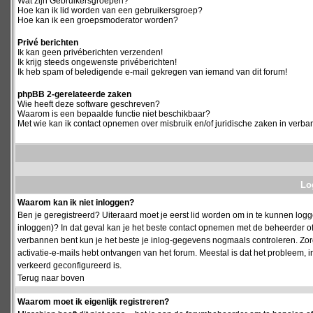
Wat zijn Gebruikersgroepen?
Hoe kan ik lid worden van een gebruikersgroep?
Hoe kan ik een groepsmoderator worden?
Privé berichten
Ik kan geen privéberichten verzenden!
Ik krijg steeds ongewenste privéberichten!
Ik heb spam of beledigende e-mail gekregen van iemand van dit forum!
phpBB 2-gerelateerde zaken
Wie heeft deze software geschreven?
Waarom is een bepaalde functie niet beschikbaar?
Met wie kan ik contact opnemen over misbruik en/of juridische zaken in verba
Log
Waarom kan ik niet inloggen?
Ben je geregistreerd? Uiteraard moet je eerst lid worden om in te kunnen logge
inloggen)? In dat geval kan je het beste contact opnemen met de beheerder of
verbannen bent kun je het beste je inlog-gegevens nogmaals controleren. Zorg e
activatie-e-mails hebt ontvangen van het forum. Meestal is dat het probleem, i
verkeerd geconfigureerd is.
Terug naar boven
Waarom moet ik eigenlijk registreren?