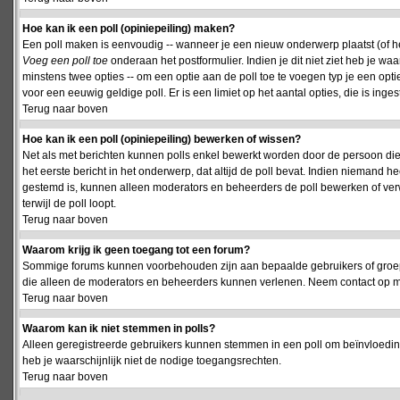
Hoe kan ik een poll (opiniepeiling) maken?
Een poll maken is eenvoudig -- wanneer je een nieuw onderwerp plaatst (of het
Voeg een poll toe
onderaan het postformulier. Indien je dit niet ziet heb je w
minstens twee opties -- om een optie aan de poll toe te voegen typ je een optie
voor een eeuwig geldige poll. Er is een limiet op het aantal opties, die is inge
Terug naar boven
Hoe kan ik een poll (opiniepeiling) bewerken of wissen?
Net als met berichten kunnen polls enkel bewerkt worden door de persoon die
het eerste bericht in het onderwerp, dat altijd de poll bevat. Indien niemand he
gestemd is, kunnen alleen moderators en beheerders de poll bewerken of verw
terwijl de poll loopt.
Terug naar boven
Waarom krijg ik geen toegang tot een forum?
Sommige forums kunnen voorbehouden zijn aan bepaalde gebruikers of groepen.
die alleen de moderators en beheerders kunnen verlenen. Neem contact op m
Terug naar boven
Waarom kan ik niet stemmen in polls?
Alleen geregistreerde gebruikers kunnen stemmen in een poll om beïnvloeding
heb je waarschijnlijk niet de nodige toegangsrechten.
Terug naar boven