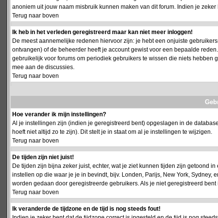
anoniem uit jouw naam misbruik kunnen maken van dit forum. Indien je zeker 
Terug naar boven
Ik heb in het verleden geregistreerd maar kan niet meer inloggen!
De meest aannemelijke redenen hiervoor zijn: je hebt een onjuiste gebruikersn
ontvangen) of de beheerder heeft je account gewist voor een bepaalde reden. Ind
gebruikelijk voor forums om periodiek gebruikers te wissen die niets hebben
mee aan de discussies.
Terug naar boven
Geb
Hoe verander ik mijn instellingen?
Al je instellingen zijn (indien je geregistreerd bent) opgeslagen in de databa
hoeft niet altijd zo te zijn). Dit stelt je in staat om al je instellingen te wijzigen.
Terug naar boven
De tijden zijn niet juist!
De tijden zijn bijna zeker juist, echter, wat je ziet kunnen tijden zijn getoond in
instellen op die waar je je in bevindt, bijv. Londen, Parijs, New York, Sydney,
worden gedaan door geregistreerde gebruikers. Als je niet geregistreerd bent is
Terug naar boven
Ik veranderde de tijdzone en de tijd is nog steeds fout!
Indien je zeker bent dat de tijdzone correct is ingesteld en de tijd is nog stee