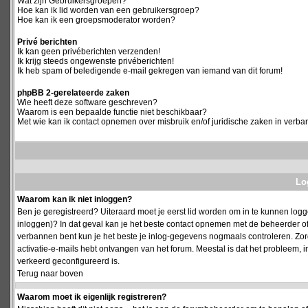
Wat zijn Gebruikersgroepen?
Hoe kan ik lid worden van een gebruikersgroep?
Hoe kan ik een groepsmoderator worden?
Privé berichten
Ik kan geen privéberichten verzenden!
Ik krijg steeds ongewenste privéberichten!
Ik heb spam of beledigende e-mail gekregen van iemand van dit forum!
phpBB 2-gerelateerde zaken
Wie heeft deze software geschreven?
Waarom is een bepaalde functie niet beschikbaar?
Met wie kan ik contact opnemen over misbruik en/of juridische zaken in verba
Log
Waarom kan ik niet inloggen?
Ben je geregistreerd? Uiteraard moet je eerst lid worden om in te kunnen logge
inloggen)? In dat geval kan je het beste contact opnemen met de beheerder of
verbannen bent kun je het beste je inlog-gegevens nogmaals controleren. Zorg e
activatie-e-mails hebt ontvangen van het forum. Meestal is dat het probleem, i
verkeerd geconfigureerd is.
Terug naar boven
Waarom moet ik eigenlijk registreren?