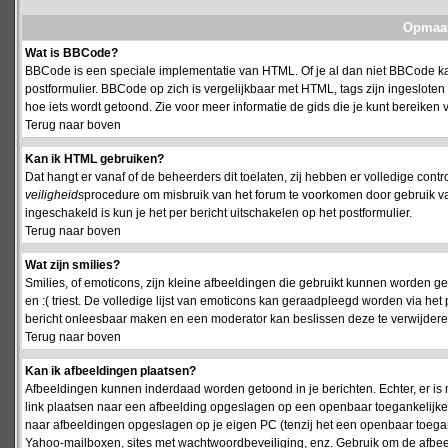
Opmaak
Wat is BBCode?
BBCode is een speciale implementatie van HTML. Of je al dan niet BBCode kan
postformulier. BBCode op zich is vergelijkbaar met HTML, tags zijn ingesloten
hoe iets wordt getoond. Zie voor meer informatie de gids die je kunt bereiken v
Terug naar boven
Kan ik HTML gebruiken?
Dat hangt er vanaf of de beheerders dit toelaten, zij hebben er volledige cont
veiligheids
procedure om misbruik van het forum te voorkomen door gebruik 
ingeschakeld is kun je het per bericht uitschakelen op het postformulier.
Terug naar boven
Wat zijn smilies?
Smilies, of emoticons, zijn kleine afbeeldingen die gebruikt kunnen worden ge
en :( triest. De volledige lijst van emoticons kan geraadpleegd worden via het 
bericht onleesbaar maken en een moderator kan beslissen deze te verwijderen o
Terug naar boven
Kan ik afbeeldingen plaatsen?
Afbeeldingen kunnen inderdaad worden getoond in je berichten. Echter, er i
link plaatsen naar een afbeelding opgeslagen op een openbaar toegankelijke w
naar afbeeldingen opgeslagen op je eigen PC (tenzij het een openbaar toegank
Yahoo-mailboxen, sites met wachtwoordbeveiliging, enz. Gebruik om de afbeel