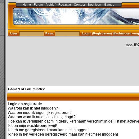
Home
Forum
Archief
Redactie
Contact
Bedrijven
Games
User:
Pass:
Login!
(
Registreren
)
Wachtwoord verg
Index
-
FA
Gamed.nl Forumindex
Login en registratie
Waarom kan ik niet inloggen?
Waarom moet ik eigenlijk registreren?
Waarom word ik automatisch uitgelogd?
Hoe kan ik vermijden dat mijn gebruikersnaam verschijnt in de lijst met actiev
Ik ben mijn wachtwoord kwijt!
Ik heb me geregistreerd maar kan niet inloggen!
Ik heb in het verleden geregistreerd maar kan niet meer inloggen!