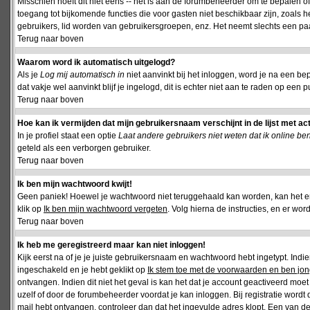
Misschien hoeft dit niet eens -- het is aan de forumbeheerder om te bepalen of 
toegang tot bijkomende functies die voor gasten niet beschikbaar zijn, zoals 
gebruikers, lid worden van gebruikersgroepen, enz. Het neemt slechts een paar
Terug naar boven
Waarom word ik automatisch uitgelogd?
Als je
Log mij automatisch in
niet aanvinkt bij het inloggen, word je na een be
dat vakje wel aanvinkt blijf je ingelogd, dit is echter niet aan te raden op een p
Terug naar boven
Hoe kan ik vermijden dat mijn gebruikersnaam verschijnt in de lijst met ac
In je profiel staat een optie
Laat andere gebruikers niet weten dat ik online be
geteld als een verborgen gebruiker.
Terug naar boven
Ik ben mijn wachtwoord kwijt!
Geen paniek! Hoewel je wachtwoord niet teruggehaald kan worden, kan het 
klik op
Ik ben mijn wachtwoord vergeten
. Volg hierna de instructies, en er wo
Terug naar boven
Ik heb me geregistreerd maar kan niet inloggen!
Kijk eerst na of je je juiste gebruikersnaam en wachtwoord hebt ingetypt. Ind
ingeschakeld en je hebt geklikt op
Ik stem toe met de voorwaarden en ben jon
ontvangen. Indien dit niet het geval is kan het dat je account geactiveerd mo
uzelf of door de forumbeheerder voordat je kan inloggen. Bij registratie wordt 
mail hebt ontvangen, controleer dan dat het ingevulde adres klopt. Een van d