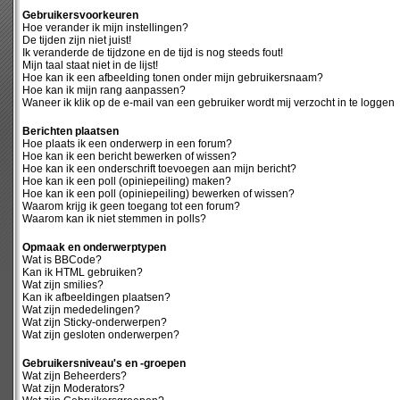
Gebruikersvoorkeuren
Hoe verander ik mijn instellingen?
De tijden zijn niet juist!
Ik veranderde de tijdzone en de tijd is nog steeds fout!
Mijn taal staat niet in de lijst!
Hoe kan ik een afbeelding tonen onder mijn gebruikersnaam?
Hoe kan ik mijn rang aanpassen?
Waneer ik klik op de e-mail van een gebruiker wordt mij verzocht in te loggen
Berichten plaatsen
Hoe plaats ik een onderwerp in een forum?
Hoe kan ik een bericht bewerken of wissen?
Hoe kan ik een onderschrift toevoegen aan mijn bericht?
Hoe kan ik een poll (opiniepeiling) maken?
Hoe kan ik een poll (opiniepeiling) bewerken of wissen?
Waarom krijg ik geen toegang tot een forum?
Waarom kan ik niet stemmen in polls?
Opmaak en onderwerptypen
Wat is BBCode?
Kan ik HTML gebruiken?
Wat zijn smilies?
Kan ik afbeeldingen plaatsen?
Wat zijn mededelingen?
Wat zijn Sticky-onderwerpen?
Wat zijn gesloten onderwerpen?
Gebruikersniveau's en -groepen
Wat zijn Beheerders?
Wat zijn Moderators?