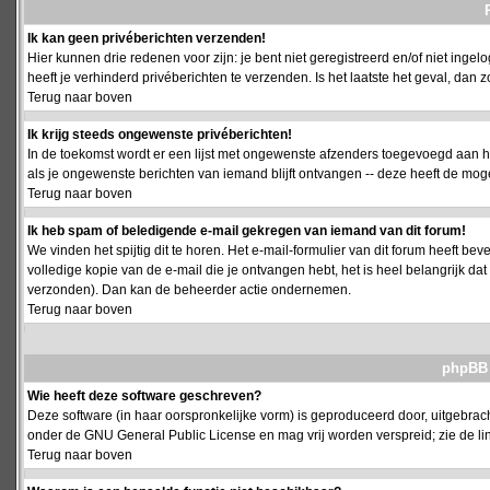
Ik kan geen privéberichten verzenden!
Hier kunnen drie redenen voor zijn: je bent niet geregistreerd en/of niet ing
heeft je verhinderd privéberichten te verzenden. Is het laatste het geval, da
Terug naar boven
Ik krijg steeds ongewenste privéberichten!
In de toekomst wordt er een lijst met ongewenste afzenders toegevoegd aan h
als je ongewenste berichten van iemand blijft ontvangen -- deze heeft de mog
Terug naar boven
Ik heb spam of beledigende e-mail gekregen van iemand van dit forum!
We vinden het spijtig dit te horen. Het e-mail-formulier van dit forum heeft b
volledige kopie van de e-mail die je ontvangen hebt, het is heel belangrijk da
verzonden). Dan kan de beheerder actie ondernemen.
Terug naar boven
phpBB 
Wie heeft deze software geschreven?
Deze software (in haar oorspronkelijke vorm) is geproduceerd door, uitgebrac
onder de GNU General Public License en mag vrij worden verspreid; zie de lin
Terug naar boven