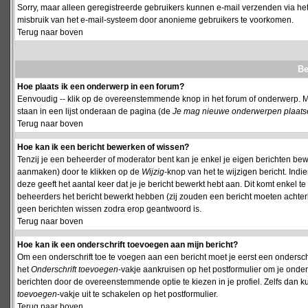
Sorry, maar alleen geregistreerde gebruikers kunnen e-mail verzenden via het
misbruik van het e-mail-systeem door anonieme gebruikers te voorkomen.
Terug naar boven
Be
Hoe plaats ik een onderwerp in een forum?
Eenvoudig -- klik op de overeenstemmende knop in het forum of onderwerp. M
staan in een lijst onderaan de pagina (de
Je mag nieuwe onderwerpen plaatsen 
Terug naar boven
Hoe kan ik een bericht bewerken of wissen?
Tenzij je een beheerder of moderator bent kan je enkel je eigen berichten be
aanmaken) door te klikken op de
Wijzig
-knop van het te wijzigen bericht. Indi
deze geeft het aantal keer dat je je bericht bewerkt hebt aan. Dit komt enkel 
beheerders het bericht bewerkt hebben (zij zouden een bericht moeten achte
geen berichten wissen zodra erop geantwoord is.
Terug naar boven
Hoe kan ik een onderschrift toevoegen aan mijn bericht?
Om een onderschrift toe te voegen aan een bericht moet je eerst een onderschift
het
Onderschrift toevoegen
-vakje aankruisen op het postformulier om je onders
berichten door de overeenstemmende optie te kiezen in je profiel. Zelfs dan ku
toevoegen
-vakje uit te schakelen op het postformulier.
Terug naar boven