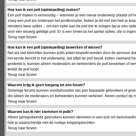
Hoe kan ik een poll (opiniepeiling) maken?
Een poll maken is eenvoudig -- wanneer je een nieuw onderwerp plaatst (of het
Voeg een poll toe
onderaan het postformulier. Indien je dit niet ziet heb je w
minstens twee opties -- om een optie aan de poll toe te voegen typ je een optie
voor een eeuwig geldige poll. Er is een limiet op het aantal opties, die is inge
Terug naar boven
Hoe kan ik een poll (opiniepeiling) bewerken of wissen?
Net als met berichten kunnen polls enkel bewerkt worden door de persoon die
het eerste bericht in het onderwerp, dat altijd de poll bevat. Indien niemand he
gestemd is, kunnen alleen moderators en beheerders de poll bewerken of verw
terwijl de poll loopt.
Terug naar boven
Waarom krijg ik geen toegang tot een forum?
Sommige forums kunnen voorbehouden zijn aan bepaalde gebruikers of groepen.
die alleen de moderators en beheerders kunnen verlenen. Neem contact op m
Terug naar boven
Waarom kan ik niet stemmen in polls?
Alleen geregistreerde gebruikers kunnen stemmen in een poll om beïnvloeding
heb je waarschijnlijk niet de nodige toegangsrechten.
Terug naar boven