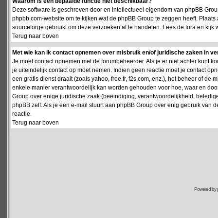
Waarom is een bepaalde functie niet beschikbaar?
Deze software is geschreven door en intellectueel eigendom van phpBB Group
phpbb.com-website om te kijken wat de phpBB Group te zeggen heeft. Plaats 
sourceforge gebruikt om deze verzoeken af te handelen. Lees de fora en kijk 
Terug naar boven
Met wie kan ik contact opnemen over misbruik en/of juridische zaken in v
Je moet contact opnemen met de forumbeheerder. Als je er niet achter kunt k
je uiteindelijk contact op moet nemen. Indien geen reactie moet je contact o
een gratis dienst draait (zoals yahoo, free.fr, f2s.com, enz.), het beheer of 
enkele manier verantwoordelijk kan worden gehouden voor hoe, waar en door 
Group over enige juridische zaak (beëindiging, verantwoordelijkheid, beledi
phpBB zelf. Als je een e-mail stuurt aan phpBB Group over enig gebruik van d
reactie.
Terug naar boven
Powered by