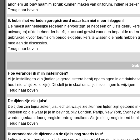
anoniem uit jouw naam misbruik kunnen maken van dit forum. Indien je zeker 
Terug naar boven
Ik heb in het verleden geregistreerd maar kan niet meer inloggen!
De meest aannemelijke redenen hiervoor zijn: je hebt een onjuiste gebruikersn
ontvangen) of de beheerder heeft je account gewist voor een bepaalde reden. Ind
gebruikelijk voor forums om periodiek gebruikers te wissen die niets hebben
mee aan de discussies.
Terug naar boven
Geb
Hoe verander ik mijn instellingen?
Al je instellingen zijn (indien je geregistreerd bent) opgeslagen in de databa
hoeft niet altijd zo te zijn). Dit stelt je in staat om al je instellingen te wijzigen.
Terug naar boven
De tijden zijn niet juist!
De tijden zijn bijna zeker juist, echter, wat je ziet kunnen tijden zijn getoond in
instellen op die waar je je in bevindt, bijv. Londen, Parijs, New York, Sydney,
worden gedaan door geregistreerde gebruikers. Als je niet geregistreerd bent is
Terug naar boven
Ik veranderde de tijdzone en de tijd is nog steeds fout!
Indien je zeker bent dat de tijdzone correct is ingesteld en de tijd is nog stee