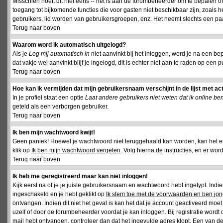
Misschien hoeft dit niet eens -- het is aan de forumbeheerder om te bepalen of 
toegang tot bijkomende functies die voor gasten niet beschikbaar zijn, zoals 
gebruikers, lid worden van gebruikersgroepen, enz. Het neemt slechts een paar
Terug naar boven
Waarom word ik automatisch uitgelogd?
Als je
Log mij automatisch in
niet aanvinkt bij het inloggen, word je na een be
dat vakje wel aanvinkt blijf je ingelogd, dit is echter niet aan te raden op een p
Terug naar boven
Hoe kan ik vermijden dat mijn gebruikersnaam verschijnt in de lijst met ac
In je profiel staat een optie
Laat andere gebruikers niet weten dat ik online be
geteld als een verborgen gebruiker.
Terug naar boven
Ik ben mijn wachtwoord kwijt!
Geen paniek! Hoewel je wachtwoord niet teruggehaald kan worden, kan het 
klik op
Ik ben mijn wachtwoord vergeten
. Volg hierna de instructies, en er wo
Terug naar boven
Ik heb me geregistreerd maar kan niet inloggen!
Kijk eerst na of je je juiste gebruikersnaam en wachtwoord hebt ingetypt. Ind
ingeschakeld en je hebt geklikt op
Ik stem toe met de voorwaarden en ben jon
ontvangen. Indien dit niet het geval is kan het dat je account geactiveerd mo
uzelf of door de forumbeheerder voordat je kan inloggen. Bij registratie wordt 
mail hebt ontvangen, controleer dan dat het ingevulde adres klopt. Een van d