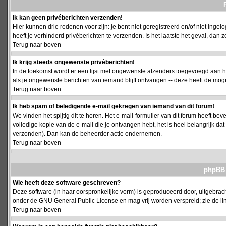
Ik kan geen privéberichten verzenden!
Hier kunnen drie redenen voor zijn: je bent niet geregistreerd en/of niet ing
heeft je verhinderd privéberichten te verzenden. Is het laatste het geval, da
Terug naar boven
Ik krijg steeds ongewenste privéberichten!
In de toekomst wordt er een lijst met ongewenste afzenders toegevoegd aan h
als je ongewenste berichten van iemand blijft ontvangen -- deze heeft de mog
Terug naar boven
Ik heb spam of beledigende e-mail gekregen van iemand van dit forum!
We vinden het spijtig dit te horen. Het e-mail-formulier van dit forum heeft b
volledige kopie van de e-mail die je ontvangen hebt, het is heel belangrijk da
verzonden). Dan kan de beheerder actie ondernemen.
Terug naar boven
phpBB 
Wie heeft deze software geschreven?
Deze software (in haar oorspronkelijke vorm) is geproduceerd door, uitgebrac
onder de GNU General Public License en mag vrij worden verspreid; zie de lin
Terug naar boven