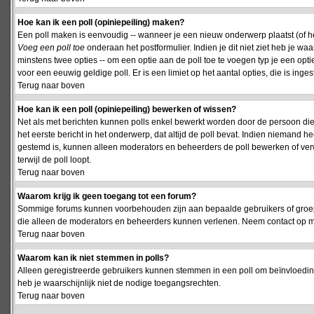
Hoe kan ik een poll (opiniepeiling) maken?
Een poll maken is eenvoudig -- wanneer je een nieuw onderwerp plaatst (of het
Voeg een poll toe
onderaan het postformulier. Indien je dit niet ziet heb je w
minstens twee opties -- om een optie aan de poll toe te voegen typ je een optie
voor een eeuwig geldige poll. Er is een limiet op het aantal opties, die is inge
Terug naar boven
Hoe kan ik een poll (opiniepeiling) bewerken of wissen?
Net als met berichten kunnen polls enkel bewerkt worden door de persoon die
het eerste bericht in het onderwerp, dat altijd de poll bevat. Indien niemand he
gestemd is, kunnen alleen moderators en beheerders de poll bewerken of verw
terwijl de poll loopt.
Terug naar boven
Waarom krijg ik geen toegang tot een forum?
Sommige forums kunnen voorbehouden zijn aan bepaalde gebruikers of groepen.
die alleen de moderators en beheerders kunnen verlenen. Neem contact op m
Terug naar boven
Waarom kan ik niet stemmen in polls?
Alleen geregistreerde gebruikers kunnen stemmen in een poll om beïnvloeding
heb je waarschijnlijk niet de nodige toegangsrechten.
Terug naar boven