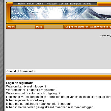
Home
Forum
Archief
Redactie
Contact
Bedrijven
Games
User:
Pass:
Login!
(
Registreren
)
Wachtwoord verg
Index
-
FA
Gamed.nl Forumindex
Login en registratie
Waarom kan ik niet inloggen?
Waarom moet ik eigenlijk registreren?
Waarom word ik automatisch uitgelogd?
Hoe kan ik vermijden dat mijn gebruikersnaam verschijnt in de lijst met actiev
Ik ben mijn wachtwoord kwijt!
Ik heb me geregistreerd maar kan niet inloggen!
Ik heb in het verleden geregistreerd maar kan niet meer inloggen!