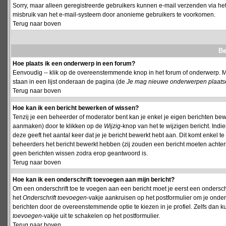
Sorry, maar alleen geregistreerde gebruikers kunnen e-mail verzenden via het
misbruik van het e-mail-systeem door anonieme gebruikers te voorkomen.
Terug naar boven
Be
Hoe plaats ik een onderwerp in een forum?
Eenvoudig -- klik op de overeenstemmende knop in het forum of onderwerp. M
staan in een lijst onderaan de pagina (de
Je mag nieuwe onderwerpen plaatsen 
Terug naar boven
Hoe kan ik een bericht bewerken of wissen?
Tenzij je een beheerder of moderator bent kan je enkel je eigen berichten be
aanmaken) door te klikken op de
Wijzig
-knop van het te wijzigen bericht. Indi
deze geeft het aantal keer dat je je bericht bewerkt hebt aan. Dit komt enkel 
beheerders het bericht bewerkt hebben (zij zouden een bericht moeten achte
geen berichten wissen zodra erop geantwoord is.
Terug naar boven
Hoe kan ik een onderschrift toevoegen aan mijn bericht?
Om een onderschrift toe te voegen aan een bericht moet je eerst een onderschift
het
Onderschrift toevoegen
-vakje aankruisen op het postformulier om je onders
berichten door de overeenstemmende optie te kiezen in je profiel. Zelfs dan ku
toevoegen
-vakje uit te schakelen op het postformulier.
Terug naar boven