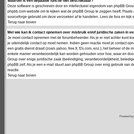
Waarom is een bepaalde functie niet beschikbaar?
Deze software is geschreven door en intellectueel eigendom van phpBB Group
phpbb.com-website om te kijken wat de phpBB Group te zeggen heeft. Plaats 
sourceforge gebruikt om deze verzoeken af te handelen. Lees de fora en kijk 
Terug naar boven
Met wie kan ik contact opnemen over misbruik en/of juridische zaken in v
Je moet contact opnemen met de forumbeheerder. Als je er niet achter kunt k
je uiteindelijk contact op moet nemen. Indien geen reactie moet je contact o
een gratis dienst draait (zoals yahoo, free.fr, f2s.com, enz.), het beheer of 
enkele manier verantwoordelijk kan worden gehouden voor hoe, waar en door 
Group over enige juridische zaak (beëindiging, verantwoordelijkheid, beledi
phpBB zelf. Als je een e-mail stuurt aan phpBB Group over enig gebruik van d
reactie.
Terug naar boven
Powered by