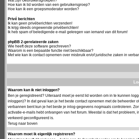
Wat zijn Gebruikersgroepen?
Hoe kan ik lid worden van een gebruikersgroep?
Hoe kan ik een groepsmoderator worden?
Privé berichten
Ik kan geen privéberichten verzenden!
Ik krijg steeds ongewenste privéberichten!
Ik heb spam of beledigende e-mail gekregen van iemand van dit forum!
phpBB 2-gerelateerde zaken
Wie heeft deze software geschreven?
Waarom is een bepaalde functie niet beschikbaar?
Met wie kan ik contact opnemen over misbruik en/of juridische zaken in verba
Log
Waarom kan ik niet inloggen?
Ben je geregistreerd? Uiteraard moet je eerst lid worden om in te kunnen logge
inloggen)? In dat geval kan je het beste contact opnemen met de beheerder of
verbannen bent kun je het beste je inlog-gegevens nogmaals controleren. Zorg e
activatie-e-mails hebt ontvangen van het forum. Meestal is dat het probleem, i
verkeerd geconfigureerd is.
Terug naar boven
Waarom moet ik eigenlijk registreren?