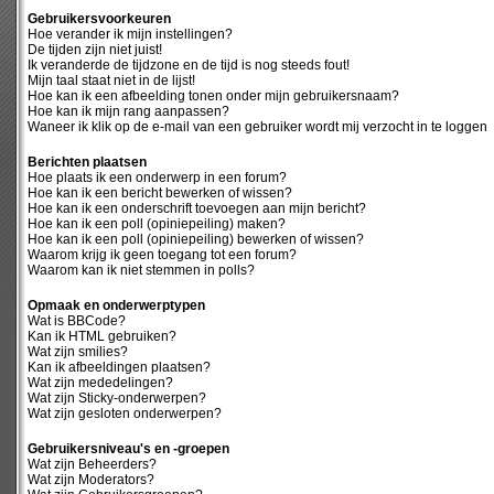
Gebruikersvoorkeuren
Hoe verander ik mijn instellingen?
De tijden zijn niet juist!
Ik veranderde de tijdzone en de tijd is nog steeds fout!
Mijn taal staat niet in de lijst!
Hoe kan ik een afbeelding tonen onder mijn gebruikersnaam?
Hoe kan ik mijn rang aanpassen?
Waneer ik klik op de e-mail van een gebruiker wordt mij verzocht in te loggen
Berichten plaatsen
Hoe plaats ik een onderwerp in een forum?
Hoe kan ik een bericht bewerken of wissen?
Hoe kan ik een onderschrift toevoegen aan mijn bericht?
Hoe kan ik een poll (opiniepeiling) maken?
Hoe kan ik een poll (opiniepeiling) bewerken of wissen?
Waarom krijg ik geen toegang tot een forum?
Waarom kan ik niet stemmen in polls?
Opmaak en onderwerptypen
Wat is BBCode?
Kan ik HTML gebruiken?
Wat zijn smilies?
Kan ik afbeeldingen plaatsen?
Wat zijn mededelingen?
Wat zijn Sticky-onderwerpen?
Wat zijn gesloten onderwerpen?
Gebruikersniveau's en -groepen
Wat zijn Beheerders?
Wat zijn Moderators?