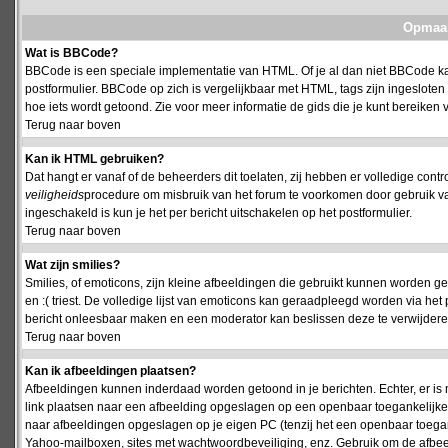
Opmaak
Wat is BBCode?
BBCode is een speciale implementatie van HTML. Of je al dan niet BBCode kan
postformulier. BBCode op zich is vergelijkbaar met HTML, tags zijn ingesloten
hoe iets wordt getoond. Zie voor meer informatie de gids die je kunt bereiken v
Terug naar boven
Kan ik HTML gebruiken?
Dat hangt er vanaf of de beheerders dit toelaten, zij hebben er volledige cont
veiligheids
procedure om misbruik van het forum te voorkomen door gebruik 
ingeschakeld is kun je het per bericht uitschakelen op het postformulier.
Terug naar boven
Wat zijn smilies?
Smilies, of emoticons, zijn kleine afbeeldingen die gebruikt kunnen worden ge
en :( triest. De volledige lijst van emoticons kan geraadpleegd worden via het 
bericht onleesbaar maken en een moderator kan beslissen deze te verwijderen o
Terug naar boven
Kan ik afbeeldingen plaatsen?
Afbeeldingen kunnen inderdaad worden getoond in je berichten. Echter, er i
link plaatsen naar een afbeelding opgeslagen op een openbaar toegankelijke w
naar afbeeldingen opgeslagen op je eigen PC (tenzij het een openbaar toegank
Yahoo-mailboxen, sites met wachtwoordbeveiliging, enz. Gebruik om de afbeel