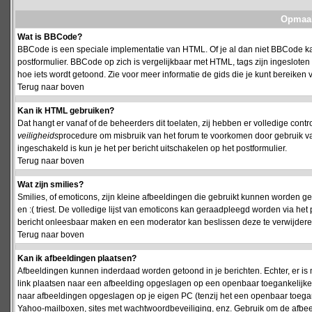
Opmaak
Wat is BBCode?
BBCode is een speciale implementatie van HTML. Of je al dan niet BBCode kan
postformulier. BBCode op zich is vergelijkbaar met HTML, tags zijn ingesloten
hoe iets wordt getoond. Zie voor meer informatie de gids die je kunt bereiken v
Terug naar boven
Kan ik HTML gebruiken?
Dat hangt er vanaf of de beheerders dit toelaten, zij hebben er volledige cont
veiligheids
procedure om misbruik van het forum te voorkomen door gebruik 
ingeschakeld is kun je het per bericht uitschakelen op het postformulier.
Terug naar boven
Wat zijn smilies?
Smilies, of emoticons, zijn kleine afbeeldingen die gebruikt kunnen worden ge
en :( triest. De volledige lijst van emoticons kan geraadpleegd worden via het 
bericht onleesbaar maken en een moderator kan beslissen deze te verwijderen o
Terug naar boven
Kan ik afbeeldingen plaatsen?
Afbeeldingen kunnen inderdaad worden getoond in je berichten. Echter, er i
link plaatsen naar een afbeelding opgeslagen op een openbaar toegankelijke w
naar afbeeldingen opgeslagen op je eigen PC (tenzij het een openbaar toegank
Yahoo-mailboxen, sites met wachtwoordbeveiliging, enz. Gebruik om de afbeel