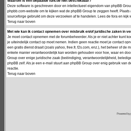
Waarom is een bepaalde functie niet beschikbaar?
Deze software is geschreven door en intellectueel eigendom van phpBB Group
phpbb.com-website om te kijken wat de phpBB Group te zeggen heeft. Plaats 
sourceforge gebruikt om deze verzoeken af te handelen. Lees de fora en kijk 
Terug naar boven
Met wie kan ik contact opnemen over misbruik en/of juridische zaken in v
Je moet contact opnemen met de forumbeheerder. Als je er niet achter kunt k
je uiteindelijk contact op moet nemen. Indien geen reactie moet je contact o
een gratis dienst draait (zoals yahoo, free.fr, f2s.com, enz.), het beheer of 
enkele manier verantwoordelijk kan worden gehouden voor hoe, waar en door 
Group over enige juridische zaak (beëindiging, verantwoordelijkheid, beledi
phpBB zelf. Als je een e-mail stuurt aan phpBB Group over enig gebruik van d
reactie.
Terug naar boven
Powered by