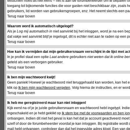
Misschien hoeft dit niet eens -- het is aan de forumbeheerder om te bepalen of 
toegang tot bijkomende functies die voor gasten niet beschikbaar zijn, zoals 
gebruikers, lid worden van gebruikersgroepen, enz. Het neemt slechts een paar
Terug naar boven
Waarom word ik automatisch uitgelogd?
Als je
Log mij automatisch in
niet aanvinkt bij het inloggen, word je na een be
dat vakje wel aanvinkt blijf je ingelogd, dit is echter niet aan te raden op een p
Terug naar boven
Hoe kan ik vermijden dat mijn gebruikersnaam verschijnt in de lijst met ac
In je profiel staat een optie
Laat andere gebruikers niet weten dat ik online be
geteld als een verborgen gebruiker.
Terug naar boven
Ik ben mijn wachtwoord kwijt!
Geen paniek! Hoewel je wachtwoord niet teruggehaald kan worden, kan het 
klik op
Ik ben mijn wachtwoord vergeten
. Volg hierna de instructies, en er wo
Terug naar boven
Ik heb me geregistreerd maar kan niet inloggen!
Kijk eerst na of je je juiste gebruikersnaam en wachtwoord hebt ingetypt. Ind
ingeschakeld en je hebt geklikt op
Ik stem toe met de voorwaarden en ben jon
ontvangen. Indien dit niet het geval is kan het dat je account geactiveerd mo
uzelf of door de forumbeheerder voordat je kan inloggen. Bij registratie wordt 
mail hebt ontvangen, controleer dan dat het ingevulde adres klopt. Een van d