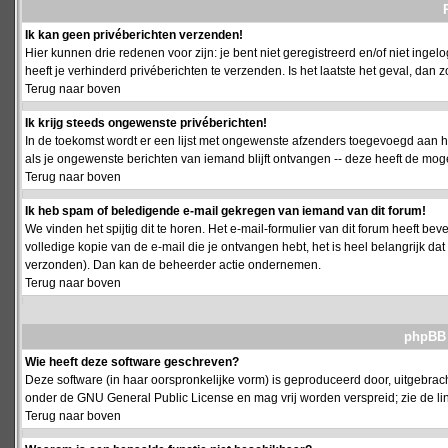
Ik kan geen privéberichten verzenden!
Hier kunnen drie redenen voor zijn: je bent niet geregistreerd en/of niet ing
heeft je verhinderd privéberichten te verzenden. Is het laatste het geval, da
Terug naar boven
Ik krijg steeds ongewenste privéberichten!
In de toekomst wordt er een lijst met ongewenste afzenders toegevoegd aan h
als je ongewenste berichten van iemand blijft ontvangen -- deze heeft de mog
Terug naar boven
Ik heb spam of beledigende e-mail gekregen van iemand van dit forum!
We vinden het spijtig dit te horen. Het e-mail-formulier van dit forum heeft b
volledige kopie van de e-mail die je ontvangen hebt, het is heel belangrijk da
verzonden). Dan kan de beheerder actie ondernemen.
Terug naar boven
phpBB 
Wie heeft deze software geschreven?
Deze software (in haar oorspronkelijke vorm) is geproduceerd door, uitgebrac
onder de GNU General Public License en mag vrij worden verspreid; zie de lin
Terug naar boven