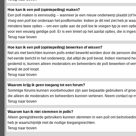
Hoe kan ik een poll (opiniepeiling) maken?
Een poll maken is eenvoudig -- wanneer je een nieuw onderwerp plaatst (of het
Voeg een poll toe
onderaan het postformulier. Indien je dit niet ziet heb je w
minstens twee opties -- om een optie aan de poll toe te voegen typ je een optie
voor een eeuwig geldige poll. Er is een limiet op het aantal opties, die is inge
Terug naar boven
Hoe kan ik een poll (opiniepeiling) bewerken of wissen?
Net als met berichten kunnen polls enkel bewerkt worden door de persoon die
het eerste bericht in het onderwerp, dat altijd de poll bevat. Indien niemand he
gestemd is, kunnen alleen moderators en beheerders de poll bewerken of verw
terwijl de poll loopt.
Terug naar boven
Waarom krijg ik geen toegang tot een forum?
Sommige forums kunnen voorbehouden zijn aan bepaalde gebruikers of groepen.
die alleen de moderators en beheerders kunnen verlenen. Neem contact op m
Terug naar boven
Waarom kan ik niet stemmen in polls?
Alleen geregistreerde gebruikers kunnen stemmen in een poll om beïnvloeding
heb je waarschijnlijk niet de nodige toegangsrechten.
Terug naar boven