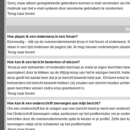
Sorry, maar alleen geregistreerde gebruikers kunnen e-mail verzenden via het
misbruik van het e-mail-systeem door anonieme gebruikers te voorkomen.
Terug naar boven
Be
Hoe plaats ik een onderwerp in een forum?
Eenvoudig -- klik op de overeenstemmende knop in het forum of onderwerp. M
staan in een lijst onderaan de pagina (de
Je mag nieuwe onderwerpen plaatsen 
Terug naar boven
Hoe kan ik een bericht bewerken of wissen?
Tenzij je een beheerder of moderator bent kan je enkel je eigen berichten be
aanmaken) door te klikken op de
Wijzig
-knop van het te wijzigen bericht. Indi
deze geeft het aantal keer dat je je bericht bewerkt hebt aan. Dit komt enkel 
beheerders het bericht bewerkt hebben (zij zouden een bericht moeten achte
geen berichten wissen zodra erop geantwoord is.
Terug naar boven
Hoe kan ik een onderschrift toevoegen aan mijn bericht?
Om een onderschrift toe te voegen aan een bericht moet je eerst een onderschift
het
Onderschrift toevoegen
-vakje aankruisen op het postformulier om je onders
berichten door de overeenstemmende optie te kiezen in je profiel. Zelfs dan ku
toevoegen
-vakje uit te schakelen op het postformulier.
Terug naar boven