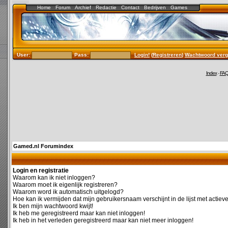
Home
Forum
Archief
Redactie
Contact
Bedrijven
Games
User:
Pass:
Login!
(
Registreren
)
Wachtwoord verg
Index
-
FA
Gamed.nl Forumindex
Login en registratie
Waarom kan ik niet inloggen?
Waarom moet ik eigenlijk registreren?
Waarom word ik automatisch uitgelogd?
Hoe kan ik vermijden dat mijn gebruikersnaam verschijnt in de lijst met actiev
Ik ben mijn wachtwoord kwijt!
Ik heb me geregistreerd maar kan niet inloggen!
Ik heb in het verleden geregistreerd maar kan niet meer inloggen!