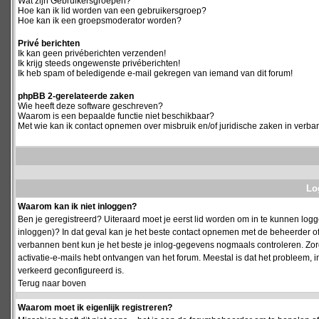
Wat zijn Gebruikersgroepen?
Hoe kan ik lid worden van een gebruikersgroep?
Hoe kan ik een groepsmoderator worden?
Privé berichten
Ik kan geen privéberichten verzenden!
Ik krijg steeds ongewenste privéberichten!
Ik heb spam of beledigende e-mail gekregen van iemand van dit forum!
phpBB 2-gerelateerde zaken
Wie heeft deze software geschreven?
Waarom is een bepaalde functie niet beschikbaar?
Met wie kan ik contact opnemen over misbruik en/of juridische zaken in verba
Log
Waarom kan ik niet inloggen?
Ben je geregistreerd? Uiteraard moet je eerst lid worden om in te kunnen logge
inloggen)? In dat geval kan je het beste contact opnemen met de beheerder of
verbannen bent kun je het beste je inlog-gegevens nogmaals controleren. Zorg e
activatie-e-mails hebt ontvangen van het forum. Meestal is dat het probleem, i
verkeerd geconfigureerd is.
Terug naar boven
Waarom moet ik eigenlijk registreren?