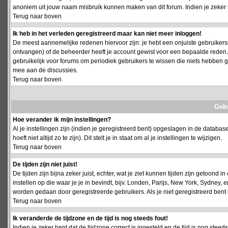
anoniem uit jouw naam misbruik kunnen maken van dit forum. Indien je zeker 
Terug naar boven
Ik heb in het verleden geregistreerd maar kan niet meer inloggen!
De meest aannemelijke redenen hiervoor zijn: je hebt een onjuiste gebruikersn
ontvangen) of de beheerder heeft je account gewist voor een bepaalde reden. Ind
gebruikelijk voor forums om periodiek gebruikers te wissen die niets hebben
mee aan de discussies.
Terug naar boven
Geb
Hoe verander ik mijn instellingen?
Al je instellingen zijn (indien je geregistreerd bent) opgeslagen in de databa
hoeft niet altijd zo te zijn). Dit stelt je in staat om al je instellingen te wijzigen.
Terug naar boven
De tijden zijn niet juist!
De tijden zijn bijna zeker juist, echter, wat je ziet kunnen tijden zijn getoond in
instellen op die waar je je in bevindt, bijv. Londen, Parijs, New York, Sydney,
worden gedaan door geregistreerde gebruikers. Als je niet geregistreerd bent is
Terug naar boven
Ik veranderde de tijdzone en de tijd is nog steeds fout!
Indien je zeker bent dat de tijdzone correct is ingesteld en de tijd is nog stee