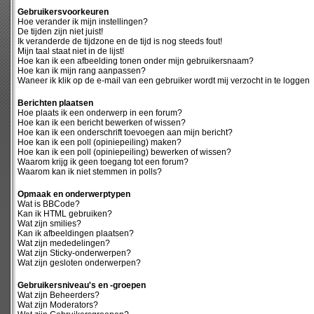
Gebruikersvoorkeuren
Hoe verander ik mijn instellingen?
De tijden zijn niet juist!
Ik veranderde de tijdzone en de tijd is nog steeds fout!
Mijn taal staat niet in de lijst!
Hoe kan ik een afbeelding tonen onder mijn gebruikersnaam?
Hoe kan ik mijn rang aanpassen?
Waneer ik klik op de e-mail van een gebruiker wordt mij verzocht in te loggen
Berichten plaatsen
Hoe plaats ik een onderwerp in een forum?
Hoe kan ik een bericht bewerken of wissen?
Hoe kan ik een onderschrift toevoegen aan mijn bericht?
Hoe kan ik een poll (opiniepeiling) maken?
Hoe kan ik een poll (opiniepeiling) bewerken of wissen?
Waarom krijg ik geen toegang tot een forum?
Waarom kan ik niet stemmen in polls?
Opmaak en onderwerptypen
Wat is BBCode?
Kan ik HTML gebruiken?
Wat zijn smilies?
Kan ik afbeeldingen plaatsen?
Wat zijn mededelingen?
Wat zijn Sticky-onderwerpen?
Wat zijn gesloten onderwerpen?
Gebruikersniveau's en -groepen
Wat zijn Beheerders?
Wat zijn Moderators?